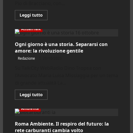
Pio di Bracciano, con...
Leggi
Leggi tutto
di
più
su
AttualiTalk
Bracciano.
Ospedale
Padre
Ogni giorno è una storia. Separarsi con
Pio:
inaugurata
amore: la rivoluzione gentile
la
nuova
Redazione
20/10/2025
sala
operatoria
Su TalkCity WebRadio Dino Tropea con
oculistica
l’Avvocato Maria Luisa Missiaggia per un tema
di grande attualità La...
Leggi
Leggi tutto
di
più
su
Ambiente
Ogni
giorno
è
Roma Ambiente. Il respiro del futuro: la
una
storia.
rete carburanti cambia volto
Separarsi