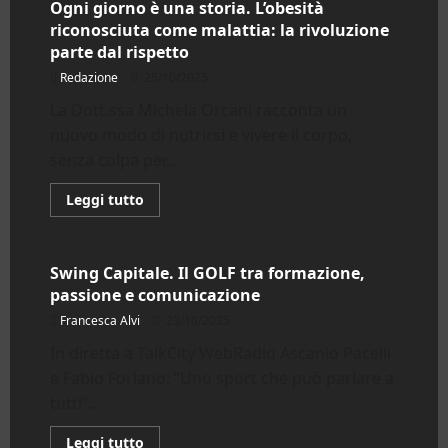
Ogni giorno è una storia. L’obesità
riconosciuta come malattia: la rivoluzione
parte dal rispetto
Redazione
25/10/2025
La Dott.ssa Michela Orcani racconta un
nuovo modo di nutrirsi e vivere il corpo,
senza colpa per...
Leggi
Leggi tutto
di
Canale Social TV
più
su
Ogni
giorno
Swing Capitale. Il GOLF tra formazione,
è
passione e comunicazione
una
storia.
Francesca Alvi
23/10/2025
L’obesità
riconosciuta
In diretta a TalkCity WebRadio Ascanio Pacelli
come
malattia:
e Fabio Forlano: “Uno sport che può parlare a
la
rivoluzione
tutti”...
parte
dal
rispetto
Leggi
Leggi tutto