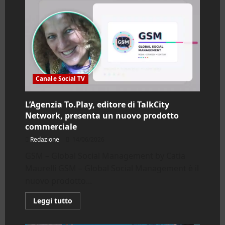
Canale Social TV
L’Agenzia To.Play, editore di TalkCity
Network, presenta un nuovo prodotto
commerciale
Redazione
14/06/2026
GSM – Global Social Management by Catia
Maurelli GSM – Global Social Management è il
nuovo prodotto...
Leggi
Leggi tutto
di
più
su