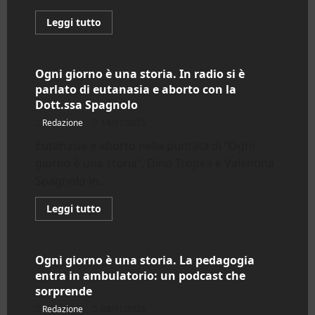
Leggi
Leggi tutto
di
AttualiTalk
più
su
Ogni
giorno
Ogni giorno è una storia. In radio si è
è
parlato di eutanasia e aborto con la
una
storia.
Dott.ssa Spagnolo
Manipolazione
affettiva:
Redazione
14/11/2025
quando
i
Eutanasia e aborto nella puntata di “Ogni
figli
diventano
giorno è una storia”. Dino Tropea e Valentina
campo
di
Spagnolo in...
battaglia
Leggi
Leggi tutto
di
AttualiTalk
più
su
Ogni
giorno
Ogni giorno è una storia. La pedagogia
è
entra in ambulatorio: un podcast che
una
storia.
sorprende
In
radio
Redazione
08/11/2025