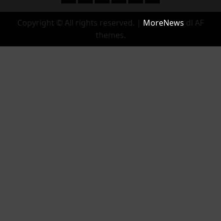
Copyright © All rights reserved.
|
MoreNews
di AF
themes.