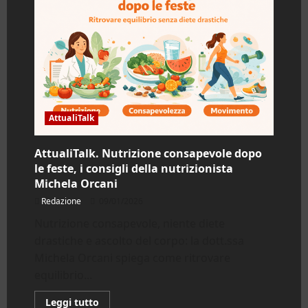
istrione
che
ha
insegnato
a
tutti
a
vivere
AttualiTalk
AttualiTalk. Nutrizione consapevole dopo
le feste, i consigli della nutrizionista
Michela Orcani
Redazione
09/01/2026
Nutrizione consapevole, niente diete
drastiche e ascolto del corpo: la dott.ssa
Michela Orcani spiega come ritrovare
equilibrio...
Leggi
Leggi tutto