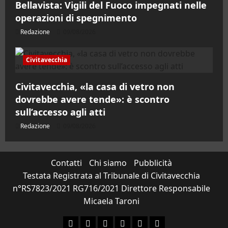
Bellavista: Vigili del Fuoco impegnati nelle
operazioni di spegnimento
Redazione
09/08/2026
Civitavecchia
Civitavecchia, «la casa di vetro non
dovrebbe avere tende»: è scontro
sull’accesso agli atti
Redazione
09/08/2026
Contatti
Chi siamo
Pubblicità
Testata Registrata al Tribunale di Civitavecchia
n°RS7823/2021 RG716/2021 Direttore Responsabile
Micaela Taroni
Facebook
Instagram
YouTube
Twitter
Email
Ente Parco Natural