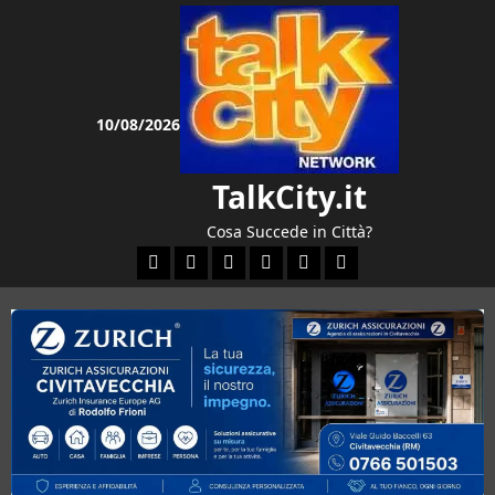
Vai
al
contenuto
10/08/2026
TalkCity.it
Cosa Succede in Città?
Facebook
Instagram
YouTube
Twitter
Email
Ente Parco Natural