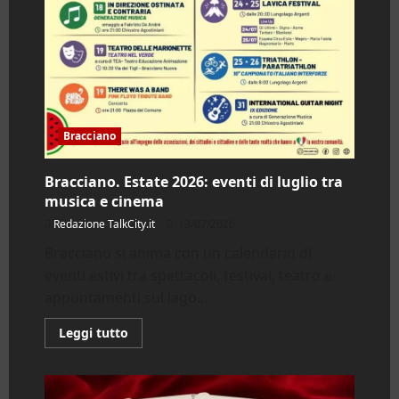
Bracciano
Bracciano. Estate 2026: eventi di luglio tra
musica e cinema
Redazione TalkCity.it
13/07/2026
Bracciano si anima con un calendario di
eventi estivi tra spettacoli, festival, teatro e
appuntamenti sul lago...
Leggi
Leggi tutto
di
più
su
Bracciano.
Estate