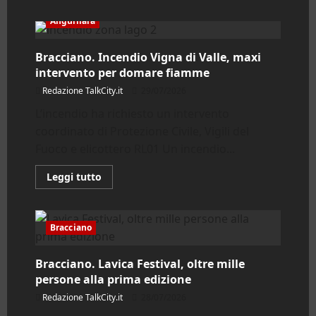
più
su
Anguillara
Bracciano,
estate
di
Bracciano. Incendio Vigna di Valle, maxi
eventi
tra
intervento per domare fiamme
cinema
e
Redazione TalkCity.it
29/07/2026
musica
L’incendio ha richiesto un intervento
coordinato di Protezione Civile, Vigili del
Fuoco e elicottero RL01 Un incendio...
Leggi
Leggi tutto
di
più
su
Bracciano.
Incendio
Bracciano
Vigna
di
Valle,
Bracciano. Lavica Festival, oltre mille
maxi
intervento
persone alla prima edizione
per
domare
Redazione TalkCity.it
28/07/2026
fiamme