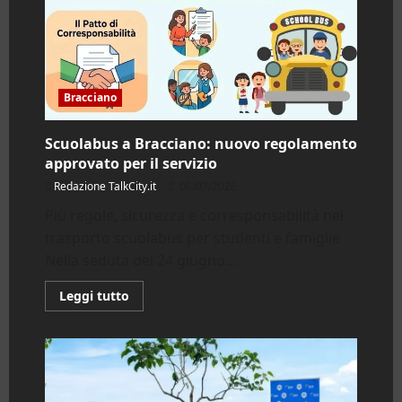
Bracciano
Scuolabus a Bracciano: nuovo regolamento
approvato per il servizio
Redazione TalkCity.it
06/07/2026
Più regole, sicurezza e corresponsabilità nel
trasporto scuolabus per studenti e famiglie
Nella seduta del 24 giugno...
Leggi
Leggi tutto
di
più
su
Scuolabus
a
Bracciano:
nuovo
regolamento