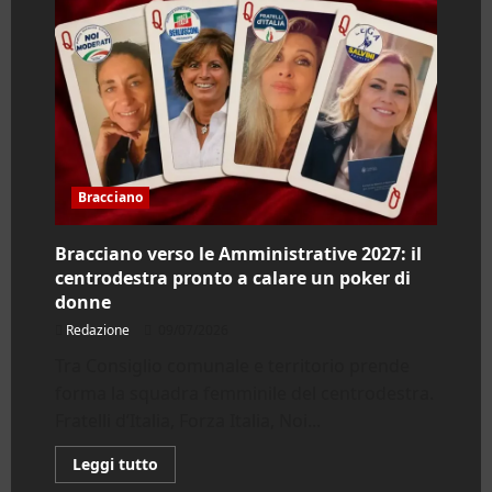
2026:
eventi
di
luglio
tra
musica
e
cinema
Bracciano
Bracciano verso le Amministrative 2027: il
centrodestra pronto a calare un poker di
donne
Redazione
09/07/2026
Tra Consiglio comunale e territorio prende
forma la squadra femminile del centrodestra.
Fratelli d’Italia, Forza Italia, Noi...
Leggi
Leggi tutto
di