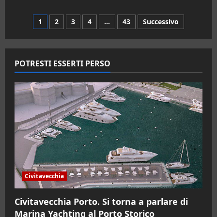
su
Bracciano
Politica.
Paginazione
1
2
3
4
…
43
Successivo
Noi
Moderati
sul
degli
lago:
nasce
il
articoli
POTRESTI ESSERTI PERSO
coordinamento
politico
Civitavecchia
Civitavecchia Porto. Si torna a parlare di
Marina Yachting al Porto Storico