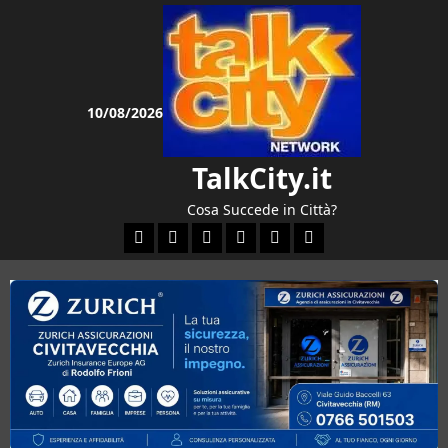
Vai
al
contenuto
10/08/2026
TalkCity.it
Cosa Succede in Città?
Facebook
Instagram
YouTube
Twitter
Email
Ente Parco Natural