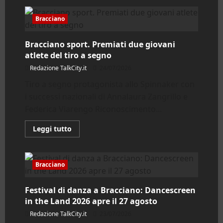
su
Bracciano
Sport.
Bracciano
Triathlon:
inclusione
e
Bracciano sport. Premiati due giovani
sicurezza
protagonisti
atlete del tiro a segno
sul
Lago
Redazione TalkCity.it
24/07/2026
Tiro a segno protagonista allo Spinnaker con
i successi nazionali di Annalaura Zangrillo e
Federica Viarengo Riconoscimento...
Leggi
Leggi tutto
di
più
su
Bracciano
sport.
Bracciano
Premiati
due
giovani
Festival di danza a Bracciano: Dancescreen
atlete
del
in the Land 2026 apre il 27 agosto
tiro
a
Redazione TalkCity.it
23/07/2026
segno