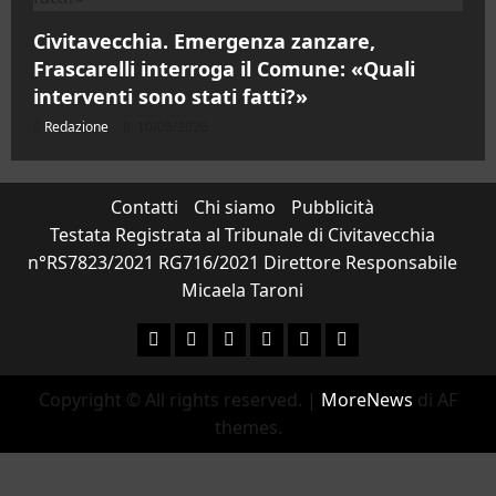
Civitavecchia. Emergenza zanzare,
Frascarelli interroga il Comune: «Quali
interventi sono stati fatti?»
Redazione
10/08/2026
Contatti
Chi siamo
Pubblicità
Testata Registrata al Tribunale di Civitavecchia
n°RS7823/2021 RG716/2021 Direttore Responsabile
Micaela Taroni
Facebook
Instagram
YouTube
Twitter
Email
Ente Parco Natural
Copyright © All rights reserved.
|
MoreNews
di AF
themes.