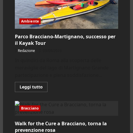
Ambiente
Parco Bracciano-Martignano, successo per
il Kayak Tour
Redazione
03/08/2026
In quindici da Roma alla scoperta delle
meraviglie del lago di Martignano Grande
partecipazione e piena soddisfazione...
Leggi
Leggi tutto
di
più
su
Parco
Bracciano-
Bracciano
Martignano,
successo
per
Walk for the Cure a Bracciano, torna la
il
Kayak
prevenzione rosa
Tour