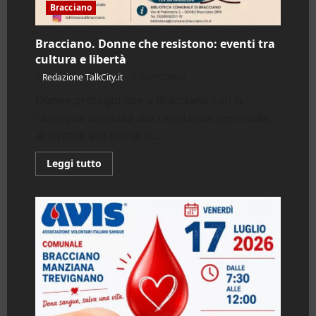
Bracciano
Bracciano. Donne che resistono: eventi tra
cultura e libertà
Redazione TalkCity.it
08/07/2026
Donne protagoniste a Bracciano con la
rassegna dedicata alla resistenza femminile,
ai diritti e alle storie di...
Leggi
Leggi tutto
di
più
su
Bracciano.
Donne
che
resistono:
eventi
tra
cultura
e
libertà