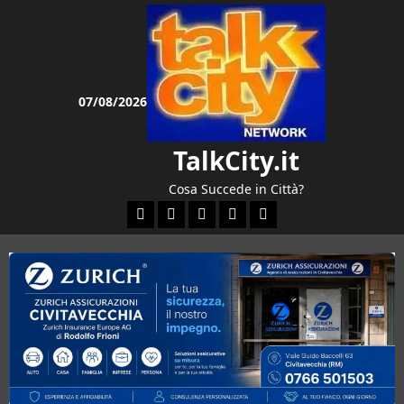
Vai
al
contenuto
07/08/2026
TalkCity.it
Cosa Succede in Città?
Facebook
Instagram
YouTube
Twitter
Email