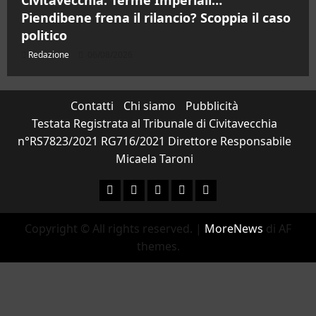
Piendibene frena il rilancio? Scoppia il caso
politico
Redazione
06/08/2026
Contatti
Chi siamo
Pubblicità
Testata Registrata al Tribunale di Civitavecchia
n°RS7823/2021 RG716/2021 Direttore Responsabile
Micaela Taroni
Facebook
Instagram
YouTube
Twitter
Email
Copyright © All rights reserved.
|
MoreNews
di AF
themes.