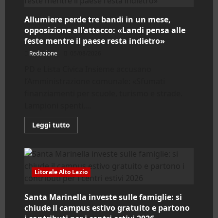
romana
è
in
Allumiere perde tre bandi in un mese,
lutto
per
opposizione all’attacco: «Landi pensa alle
la
feste mentre il paese resta indietro»
scomparsa
di
Redazione
05/08/2026
Pietro
Mezzaroma
PD e Lista Civica Insieme accusano
l’Amministrazione comunale: «Sfumati
finanziamenti per scuole, turismo e strade.
Lampioni spenti,...
Leggi
Leggi tutto
di
più
su
Allumiere
perde
tre
bandi
Litorale Alto Lazio
in
un
mese,
Santa Marinella investe sulle famiglie: si
opposizione
all’attacco:
chiude il campus estivo gratuito e partono
«Landi