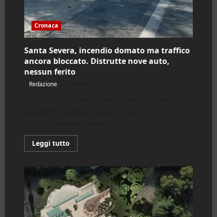
Cronaca
Santa Severa, incendio domato ma traffico
ancora bloccato. Distrutte nove auto,
nessun ferito
Redazione
06/08/2026
Dopo ore di intenso lavoro dei Vigili del Fuoco
e della Protezione Civile, è stato
definitivamente spento...
Leggi
Leggi tutto
di
più
su
Santa
Severa,
incendio
domato
ma
traffico
ancora