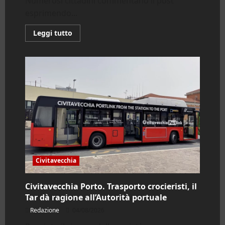
Numerosi cittadini commentano il post
estivi
2026
esprimendo...
Leggi
Leggi tutto
di
più
su
Fiumicino.
Giovanna
Onorati
si
sfoga
sui
Social;
all’opposizione:
«Meno
polemiche
e
più
opere»
Civitavecchia
Civitavecchia Porto. Trasporto crocieristi, il
Tar dà ragione all’Autorità portuale
Redazione
04/08/2026