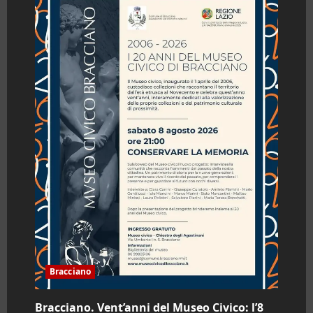
“Donando
sotto
le
stelle”,
AVIS
organizza
una
raccolta
straordinaria
di
sangue
Bracciano
Bracciano. Vent’anni del Museo Civico: l’8