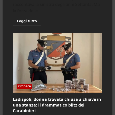
raccontava la sinistra degli anni Settanta. Ma
la forza delle...
Leggi
Leggi tutto
di
più
su
Guccini,
l’anarchico
di
sinistra
che
apparteneva
a
tutti
Cronaca
Ladispoli, donna trovata chiusa a chiave in
una stanza: il drammatico blitz dei
Carabinieri