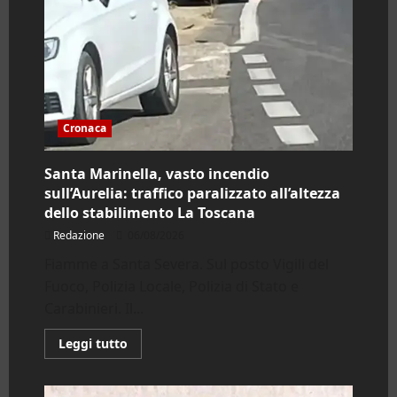
Cronaca
Santa Marinella, vasto incendio
sull’Aurelia: traffico paralizzato all’altezza
dello stabilimento La Toscana
Redazione
06/08/2026
Fiamme a Santa Severa. Sul posto Vigili del
Fuoco, Polizia Locale, Polizia di Stato e
Carabinieri. Il...
Leggi
Leggi tutto
di
più
su
Santa