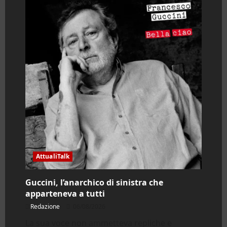
AttualiTalk
Guccini, l’anarchico di sinistra che
apparteneva a tutti
Redazione
06/08/2026
La sua voce non ammetteva repliche e