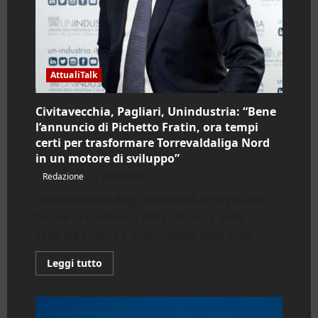
AttualiTalk
Civitavecchia, Pagliari, Unindustria: “Bene
l’annuncio di Pichetto Fratin, ora tempi
certi per trasformare Torrevaldaliga Nord
in un motore di sviluppo”
Redazione
06/08/2026
L’associazione degli industriali accoglie con
favore la conferma della chiusura della
centrale Enel: “La disponibilità delle aree...
Leggi
Leggi tutto
di
più
su
Civitavecchia,
Pagliari,