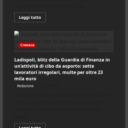
opposizioni abbandonano l’Aula...
Leggi
Leggi tutto
di
più
su
Civitavecchia.
Bagarre
in
Consiglio
Cronaca
Comunale:
le
opposizioni
Ladispoli, blitz della Guardia di Finanza in
abbandonano
l’aula
un’attività di cibo da asporto: sette
lavoratori irregolari, multe per oltre 23
mila euro
Redazione
05/08/2026
Due dipendenti completamente in nero, altri
cinque pagati in contanti senza strumenti
tracciabili. Contestate anche irregolarità
fiscali...
Leggi
Leggi tutto