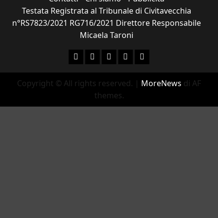
Testata Registrata al Tribunale di Civitavecchia
n°RS7823/2021 RG716/2021 Direttore Responsabile
Micaela Taroni
Facebook
Instagram
YouTube
Twitter
Email
Copyright © All rights reserved.
|
MoreNews
di AF
themes.