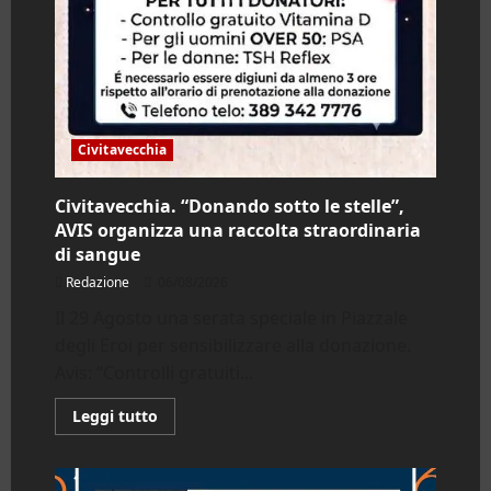
Civitavecchia
Civitavecchia. “Donando sotto le stelle”,
AVIS organizza una raccolta straordinaria
di sangue
Redazione
06/08/2026
Il 29 Agosto una serata speciale in Piazzale
degli Eroi per sensibilizzare alla donazione.
Avis: “Controlli gratuiti...
Leggi
Leggi tutto
di
più
su
Civitavecchia.