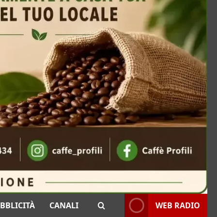
BBLICITÀ
CANALI
WEB RADIO