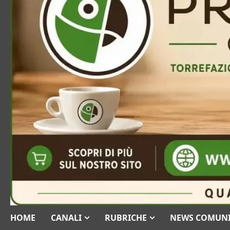
HOME
CANALI
RUBRICHE
NEWS COMUN