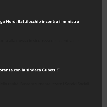
iga Nord: Battilocchio incontra il ministro
iorità alla messa in sicurezza della centrale e...
gioranza con la sindaca Gubetti!”
ella realtà. Basta strumentalizzare i Servizi Sociali