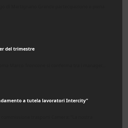
lago di Martignano Grande partecipazione e piena
r del trimestre
Roma Marco Troncone si conferma tra i manager...
damento a tutela lavoratori Intercity”
e commissione trasporti Camera: “La nostra