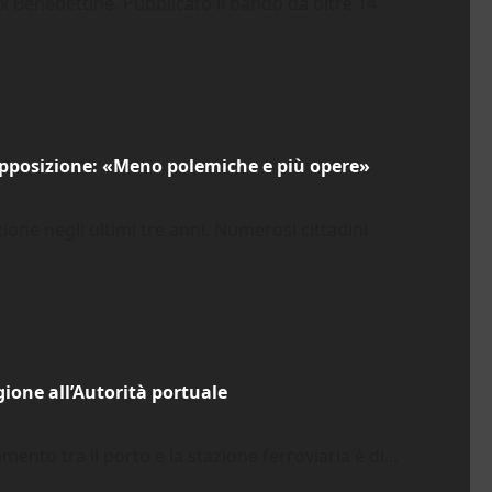
x Benedettine. Pubblicato il bando da oltre 14
’opposizione: «Meno polemiche e più opere»
zione negli ultimi tre anni. Numerosi cittadini
agione all’Autorità portuale
mento tra il porto e la stazione ferroviaria è di...