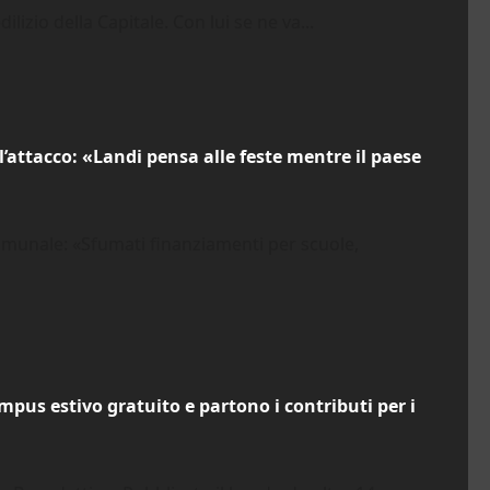
lizio della Capitale. Con lui se ne va...
’attacco: «Landi pensa alle feste mentre il paese
omunale: «Sfumati finanziamenti per scuole,
ampus estivo gratuito e partono i contributi per i