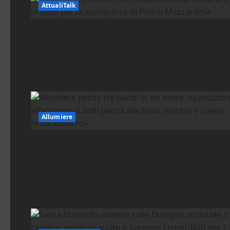
AttualiTalk
Allumiere