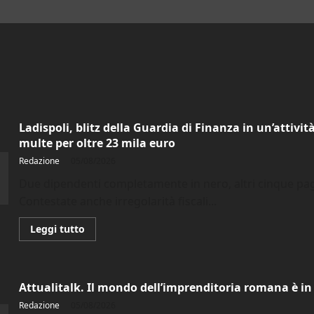
Ladispoli, blitz della Guardia di Finanza in un’attività
multe per oltre 23 mila euro
Redazione
05/08/2026
Due dipendenti completamente in nero, altri cinque paga
Contestate anche irregolarità fiscali...
Leggi
Leggi tutto
di
più
su
Ladispoli,
blitz
Attualitalk. Il mondo dell’imprenditoria romana è i
della
Guardia
Redazione
05/08/2026
di