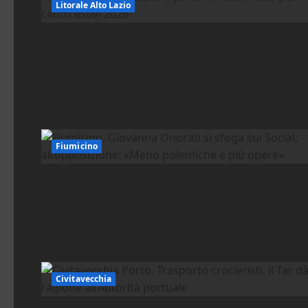
Litorale Alto Lazio
Fiumicino
Civitavecchia