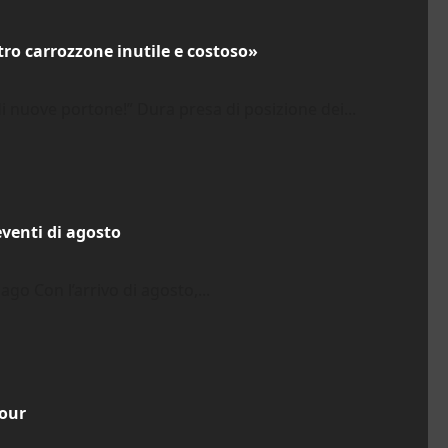
ro carrozzone inutile e costoso»
i nuove portone!” Dura presa di posizione dei...
eventi di agosto
 lago Con l’arrivo di agosto,...
Tour