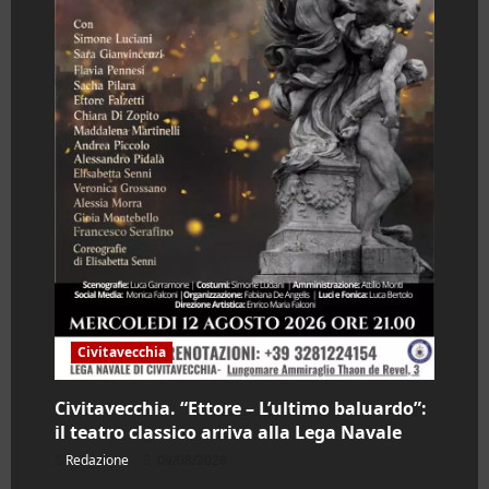
scontro
sull’accesso
agli
atti
Civitavecchia
Civitavecchia. “Ettore – L’ultimo baluardo”:
il teatro classico arriva alla Lega Navale
Redazione
09/08/2026