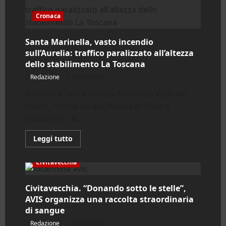
Severa,
incendio
domato
Cronaca
ma
traffico
ancora
Santa Marinella, vasto incendio
bloccato.
Distrutte
sull’Aurelia: traffico paralizzato all’altezza
nove
dello stabilimento La Toscana
auto,
nessun
Redazione
06/08/2026
ferito
Fiamme a Santa Severa. Sul posto Vigili del
Fuoco, Polizia Locale, Polizia di Stato e
Carabinieri. Il...
Leggi
Leggi tutto
di
più
su
Civitavecchia
Santa
Marinella,
vasto
Civitavecchia. “Donando sotto le stelle”,
incendio
sull’Aurelia:
AVIS organizza una raccolta straordinaria
traffico
paralizzato
di sangue
all’altezza
dello
Redazione
06/08/2026