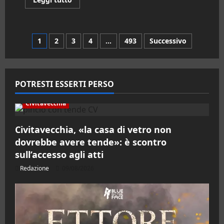
di
più
su
Civitavecchia,
crescono
Paginazione
1
2
3
4
…
493
Successivo
le
critiche
dei
degli
giovani
di
sinistra
articoli
POTRESTI ESSERTI PERSO
al
Sindaco
Piendibene
Civitavecchia
Civitavecchia, «la casa di vetro non
dovrebbe avere tende»: è scontro
sull’accesso agli atti
Redazione
09/08/2026