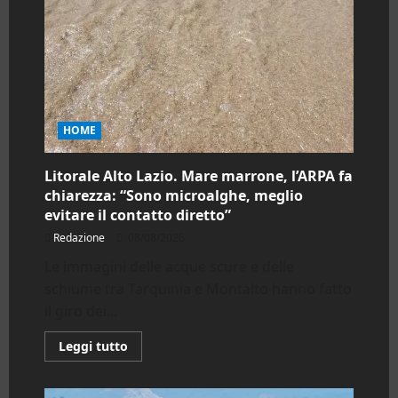
HOME
Litorale Alto Lazio. Mare marrone, l’ARPA fa
chiarezza: “Sono microalghe, meglio
evitare il contatto diretto”
Redazione
08/08/2026
Le immagini delle acque scure e delle
schiume tra Tarquinia e Montalto hanno fatto
il giro dei...
Leggi
Leggi tutto
di
più
su
Litorale