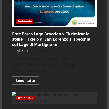
Ambiente
Ente Parco Lago Bracciano. “A rimirar le
stelle”: il cielo di San Lorenzo si specchia
sul Lago di Martignano
Redazione
07/08/2026
L’11 agosto un’esperienza unica tra natura,
miti e stelle cadenti Una serata speciale per
riscoprire il fascino...
Leggi
Leggi tutto
di
più
su
Ente
Parco
AttualiTalk
Lago
Bracciano.
“A