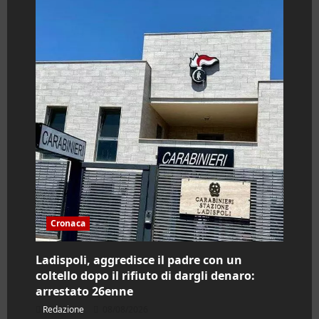
Parco
del
Pineto,
Daniele
Giannini
denuncia:
«Un
flop
costato
541
mila
euro»
(VIDEO)
Cronaca
Ladispoli, aggredisce il padre con un
coltello dopo il rifiuto di dargli denaro:
arrestato 26enne
Redazione
08/08/2026