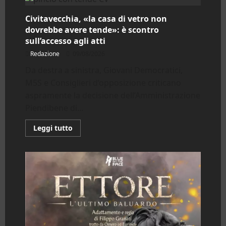
Civitavecchia, «la casa di vetro non
dovrebbe avere tende»: è scontro
sull’accesso agli atti
Redazione
09/08/2026
Da destra a sinistra, Giovani Democratici,
M5S e Consiglieri d’opposizione criticano
aspramente la decisione dell’Amministrazione
Piendibene di...
Leggi
Leggi tutto
di
più
su
Civitavecchia,
«la
casa
di
vetro
non
dovrebbe
avere
tende»:
è