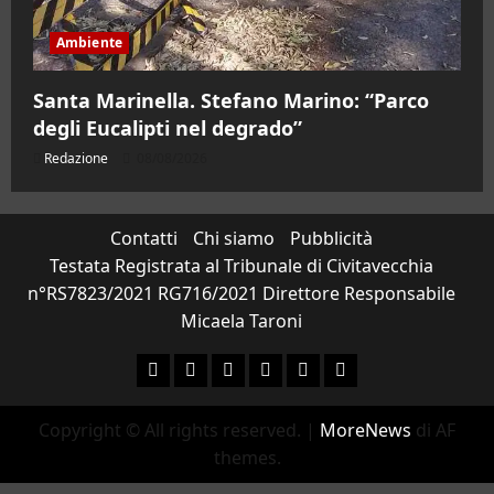
Ambiente
Santa Marinella. Stefano Marino: “Parco
degli Eucalipti nel degrado”
Redazione
08/08/2026
Contatti
Chi siamo
Pubblicità
Testata Registrata al Tribunale di Civitavecchia
n°RS7823/2021 RG716/2021 Direttore Responsabile
Micaela Taroni
Facebook
Instagram
YouTube
Twitter
Email
Ente Parco Natural
Copyright © All rights reserved.
|
MoreNews
di AF
themes.