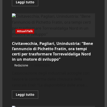
Leggi
Leggi tutto
di
più
su
Bracciano.
Vent’anni
del
Museo
Civico:
AttualiTalk
l’8
agosto
la
presentazione
Civitavecchia, Pagliari, Unindustria: “Bene
dell’archivio
l’annuncio di Pichetto Fratin, ora tempi
delle
memorie
certi per trasformare Torrevaldaliga Nord
cittadine
in un motore di sviluppo”
Redazione
06/08/2026
L’associazione degli industriali accoglie con
favore la conferma della chiusura della
centrale Enel: “La disponibilità delle aree...
Leggi
Leggi tutto
di
più
su