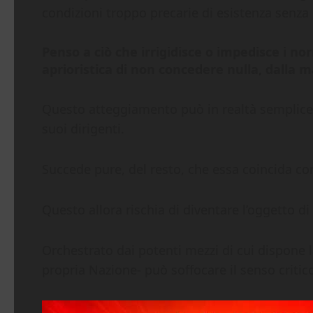
condizioni troppo precarie di esistenza senza 
Penso a ciò che irrigidisce o impedisce i nor
aprioristica di non concedere nulla, dalla m
Questo atteggiamento può in realtà semplicem
suoi dirigenti.
Succede pure, del resto, che essa coincida con
Questo allora rischia di diventare l’oggetto di 
Orchestrato dai potenti mezzi di cui dispone 
propria Nazione- può soffocare il senso critico