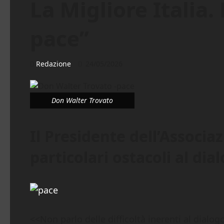
La Migliore Italia.
pace”
Redazione
24/05/2026
Don Walter Trovato
Il Presidente dell’Associa
particolari ostacoli al dia
<<Non parlo delle difficoltà inerenti al dialogo