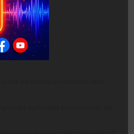
icorre alle tecniche più sofisticate della
ongono alla dignità della persona umana, alle
dividuazione del nemico l’abc della politica, il