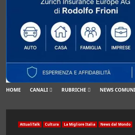
HOME
CANALI
RUBRICHE
NEWS COMUN
AttualiTalk
Cultura
La Migliore Italia
News dal Mondo