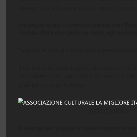
dialogo è paralizzato e sterile, oppure, se anco
Ne segue quasi l’incomunicabilità tra i Paesi
rischia allora di seguire la corsa agli arma
Tuttavia, anche in ciò che può essere conside
il tentativo di un dialogo lucido sembra ancor
pace su dei punti particolari, contando sul buo
gran parte i popoli stessi.
ASSOCIAZIONE CU
Il dialogo per la pace si deve instaurare anzi