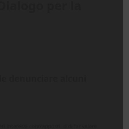
Dialogo per la
ile denunciare alcuni
ti interessi contrapposti, o di far valere