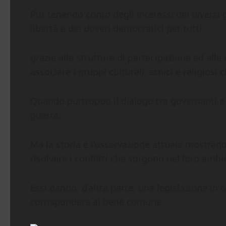
Pur tenendo conto degli interessi dei diversi 
libertà e dei doveri democratici per tutti,
grazie alle strutture di partecipazione ed alle 
associare i gruppi culturali, etnici e religios
Quando purtroppo il dialogo tra governanti e
guerra.
Ma la storia e l’osservazione attuale mostran
risolvere i conflitti che sorgono nel loro ambi
Essi danno, d’altra parte, una legislazione in
corrispondere al bene comune.