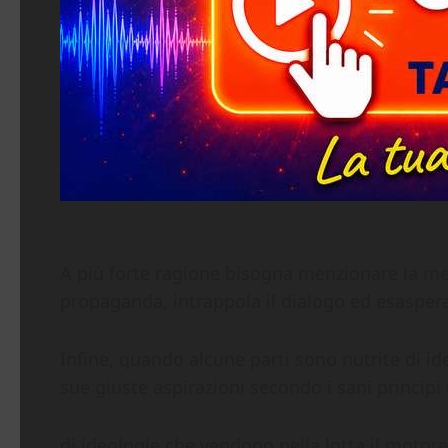
A più forte ragione bisogna menzionare la menz
propaganda, intrappola il dialogo ed esaspera 
Infine, quando alcune parti sono nutrite di id
sue giuste aspirazioni secondo i sani principi 
di ideologie che vendono nella lotta il motore d