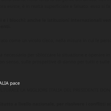
ra esiste, è in realtà superficiale e falsato. esso si fa
 e i blocchi: anche le istituzioni internazionali ve
menti.
rato come un vicolo cieco, nella misura in cui le per
a necessario per sbloccare la situazione e operare in 
n senso, sulle prospettive di danno per tutti e sulle 
LTURALE LA MIGLIORE ITALIA DEL PRESIDENTE DO
tutto a livello nazionale, per risolvere i conflitti 