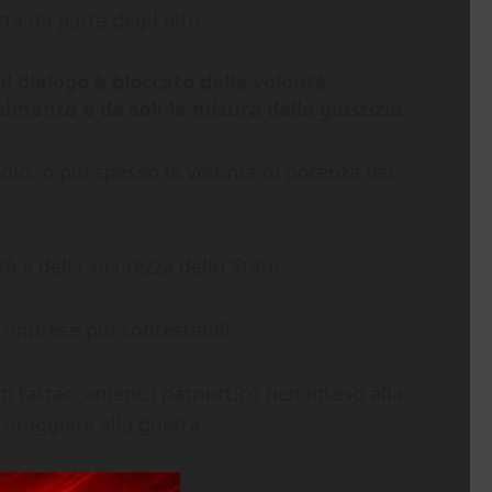
a da parte degli altri.
il dialogo è bloccato dalla volontà
lmente e da soli-la misura della giustizia.
o, o più spesso la volontà di potenza dei
à e della sicurezza dello Stato.
e imprese più contestabili.
n l’attaccamento patriottico ben inteso alla
ncoraggiare alla guerra.