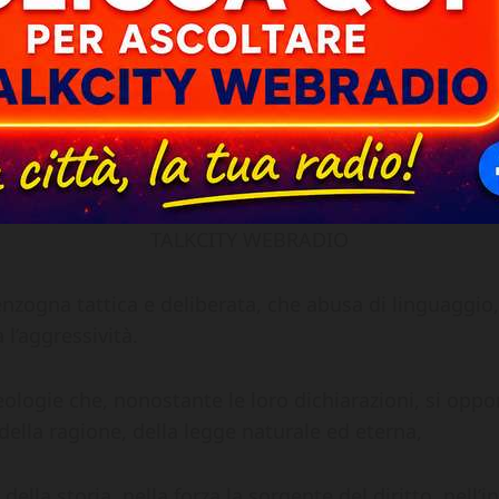
TALKCITY WEBRADIO
ogna tattica e deliberata, che abusa di linguaggio, r
l’aggressività.
eologie che, nonostante le loro dichiarazioni, si opp
della ragione, della legge naturale ed eterna,
ella storia, nella forza la sorgente del diritto, nell’in