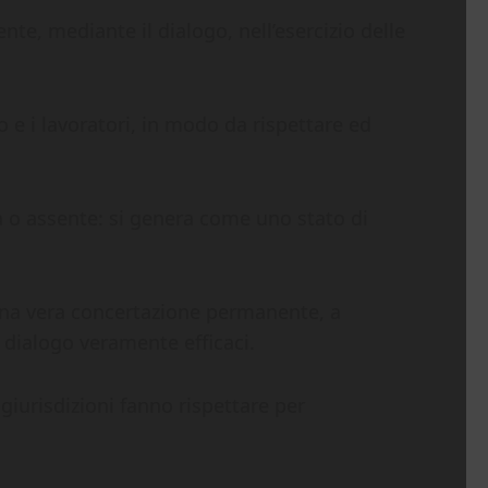
te, mediante il dialogo, nell’esercizio delle
ro e i lavoratori, in modo da rispettare ed
a o assente: si genera come uno stato di
e una vera concertazione permanente, a
i dialogo veramente efficaci.
giurisdizioni fanno rispettare per