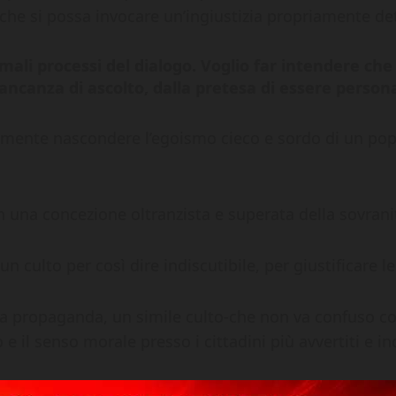
che si possa invocare un’ingiustizia propriamente dett
mali processi del dialogo. Voglio far intendere che 
ancanza di ascolto, dalla pretesa di essere persona
ente nascondere l’egoismo cieco e sordo di un popol
 una concezione oltranzista e superata della sovranit
un culto per così dire indiscutibile, per giustificare l
la propaganda, un simile culto-che non va confuso co
 e il senso morale presso i cittadini più avvertiti e i