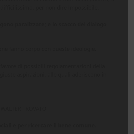
 difficilissimo, per non dire impossibile.
ngono paralizzate; e lo scacco del dialogo
sone fanno corpo con queste ideologie,
favore di possibili regolamentazioni della
giuste aspirazioni, alle quali aderiscono in
N WALTER TROVATO
sociali e per ricercare il bene comune.