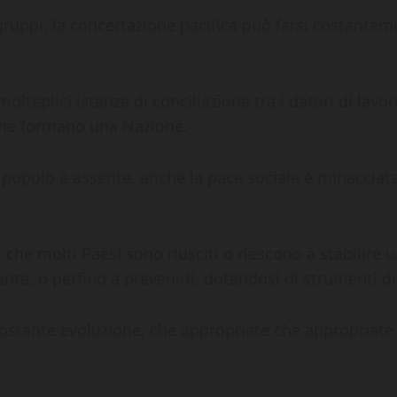
gruppi, la concertazione pacifica può farsi costantemen
molteplici istanze di conciliazione tra i datori di lavo
i che formano una Nazione.
 popolo è assente, anche la pace sociale è minacciat
o che molti Paesi sono riusciti o riescono a stabilir
ente, o perfino a prevenirli, dotandosi di strumenti d
 costante evoluzione, che appropriate che appropriate 