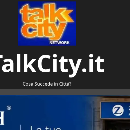
alkCity.it
Cosa Succede in Città?