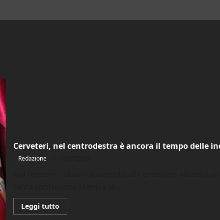
Cerveteri, nel centrodestra è ancora il tempo delle in
Redazione
16/07/2026
Nel percorso di avvicinamento alle prossime elezioni a
tanta confusione Mentre la...
Leggi
Leggi tutto
di
più