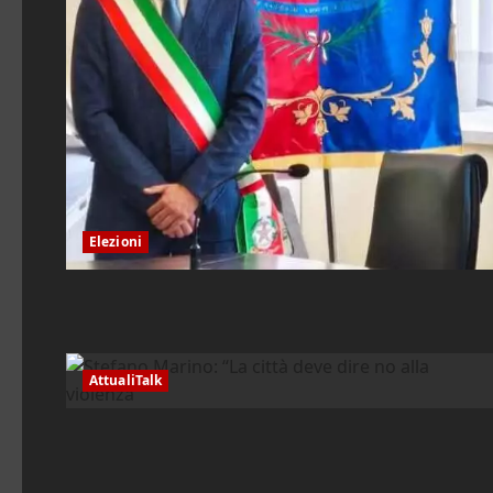
Elezioni
AttualiTalk