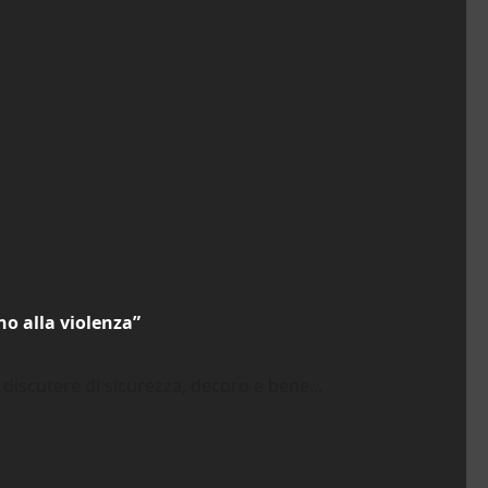
no alla violenza”
discutere di sicurezza, decoro e bene...