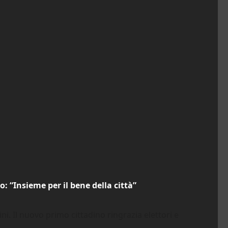
 “Insieme per il bene della città”
ni. Il nuovo primo cittadino ringrazia elettori e