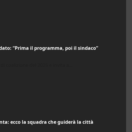
didato: “Prima il programma, poi il sindaco”
 di coalizione del 2025 e invita a...
ta: ecco la squadra che guiderà la città