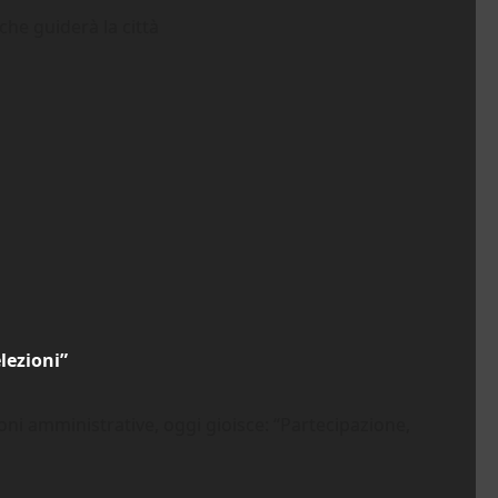
che guiderà la città
elezioni”
ioni amministrative, oggi gioisce: “Partecipazione,