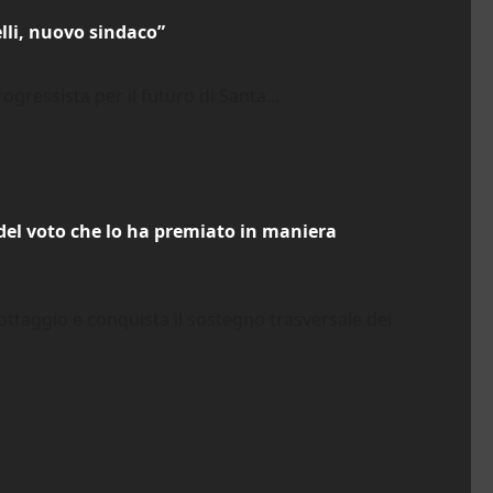
lli, nuovo sindaco”
rogressista per il futuro di Santa...
 del voto che lo ha premiato in maniera
ottaggio e conquista il sostegno trasversale dei