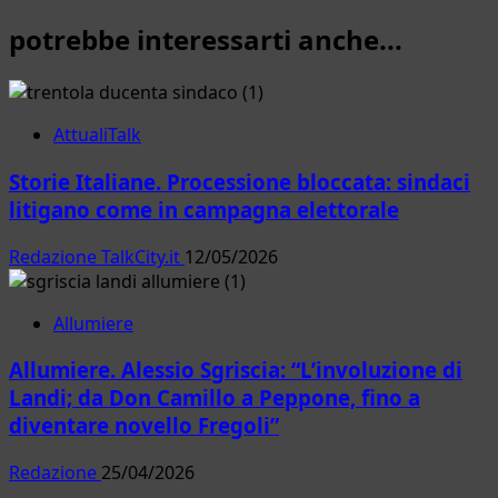
potrebbe interessarti anche...
AttualiTalk
Storie Italiane. Processione bloccata: sindaci
litigano come in campagna elettorale
Redazione TalkCity.it
12/05/2026
Allumiere
Allumiere. Alessio Sgriscia: “L’involuzione di
Landi; da Don Camillo a Peppone, fino a
diventare novello Fregoli”
Redazione
25/04/2026