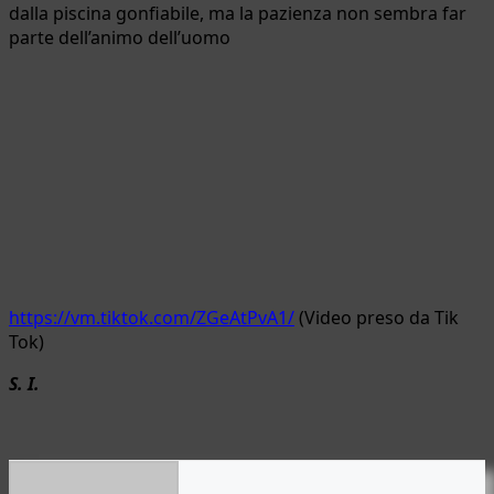
dalla piscina gonfiabile, ma la pazienza non sembra far
parte dell’animo dell’uomo
https://vm.tiktok.com/ZGeAtPvA1/
(Video preso da Tik
Tok)
S. I.