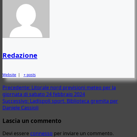
Redazione
Website
|
+ posts
Navigazione
Precedente:
Litorale nord previsioni meteo per la
giornata di sabato 24 febbraio 2024
articolo
Successivo:
Ladispoli sport. Biblioteca gremita per
Daniele Cassioli
Lascia un commento
Devi essere
connesso
per inviare un commento.