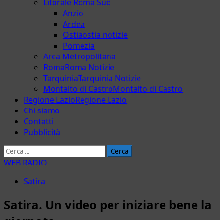
Litorale Roma Sud
Anzio
Ardea
Ostia
ostia notizie
Pomezia
Area Metropolitana
Roma
Roma Notizie
Tarquinia
Tarquinia Notizie
Montalto di Castro
Montalto di Castro
Regione Lazio
Regione Lazio
Chi siamo
Contatti
Pubblicità
Ricerca
per:
WEB RADIO
Satira
Satira. Un video per iniziare bene la