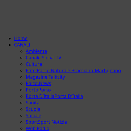
Menu
Home
principale
CANALI
Ambiente
Canale Social TV
Cultura
Ente Parco Naturale Bracciano-Martignano
Magazine Talkcity
Palco.News
Porto
Porto
Porta D’Italia
Porta D’Italia
Sanità
Scuola
Sociale
Sport
Sport Notizie
Web Radio