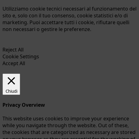
Utilizziamo cookie tecnici necessari al funzionamento del
sito e, solo con il tuo consenso, cookie statistici e/o di
marketing. Puoi accettare tutti i cookie, rifiutare quelli
non necessari o gestire le preferenze.
Reject All
Cookie Settings
Accept All
Chiudi
Privacy Overview
This website uses cookies to improve your experience
while you navigate through the website. Out of these,
the cookies that are categorized as necessary are stored
on your browser as they are essential for the working of