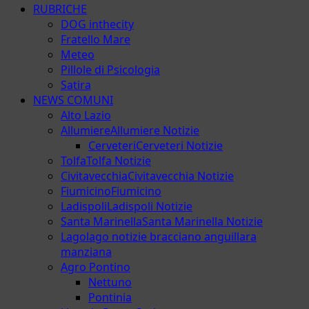
RUBRICHE
DOG inthecity
Fratello Mare
Meteo
Pillole di Psicologia
Satira
NEWS COMUNI
Alto Lazio
Allumiere
Allumiere Notizie
Cerveteri
Cerveteri Notizie
Tolfa
Tolfa Notizie
Civitavecchia
Civitavecchia Notizie
Fiumicino
Fiumicino
Ladispoli
Ladispoli Notizie
Santa Marinella
Santa Marinella Notizie
Lago
lago notizie bracciano anguillara
manziana
Agro Pontino
Nettuno
Pontinia