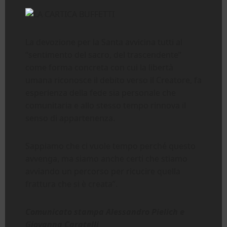
La devozione per la Santa avvicina tutti al
“sentimento del sacro, del trascendente”
come forma concreta con cui la libertà
umana riconosce il debito verso il Creatore, fa
esperienza della fede sia personale che
comunitaria e allo stesso tempo rinnova il
senso di appartenenza.
Sappiamo che ci vuole tempo perché questo
avvenga, ma siamo anche certi che stiamo
avviando un percorso per ricucire quella
frattura che si è creata”.
Comunicato stampa Alessandro Pielich e
Giovanna Caratelli