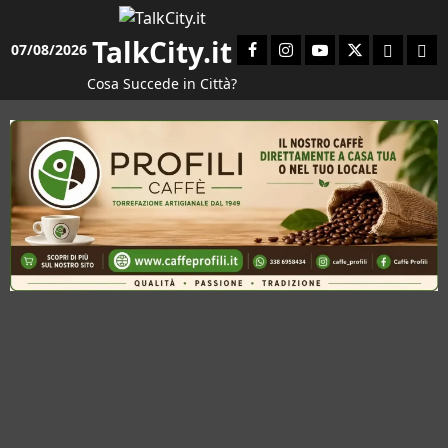
Vai
al
TalkCity.it
Facebook
Instagram
YouTube
Twitter
Email
Ent
07/08/2026
contenuto
Cosa Succede in Città?