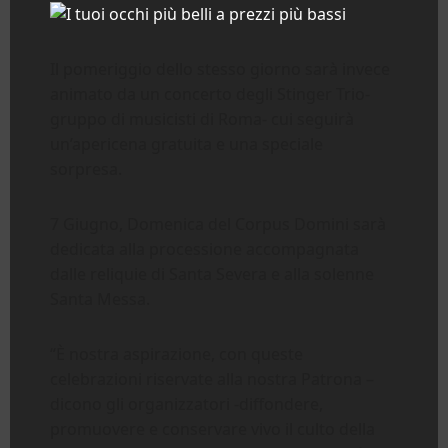
Il pomeriggio dello stesso giorno sarà invece
animato da un concerto degli Stinger Trio-
gruppo di musicisti di Roma- cui seguirà
un’apericena gratuita e una speciale
sorpresa.
7 Giugno, Domenica del Corpus Domini sarà
dedicata alla processione accompagnata
dalle reliquie di Santa Severa e alla solenne
Santa Messa.
“È nostra aspirazione, con queste
celebrazioni riservate alla nostra Patrona –
dicono gli organizzatori -diffondere,
promuovere e conservare vivo il culto della