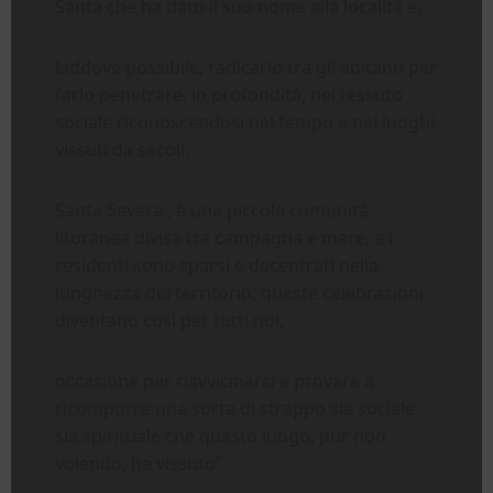
Santa che ha dato il suo nome alla località e,
laddove possibile, radicarlo tra gli abitanti per
farlo penetrare, in profondità, nel tessuto
sociale riconoscendosi nel tempo e nei luoghi
vissuti da secoli.
Santa Severa , è una piccola comunità
litoranea divisa tra campagna e mare, e i
residenti sono sparsi e decentrati nella
lunghezza del territorio; queste celebrazioni
diventano così per tutti noi,
occasione per riavvicinarci e provare a
ricomporre una sorta di strappo sia sociale
sia spirituale che questo luogo, pur non
volendo, ha vissuto”.