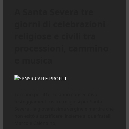
A Santa Severa tre
giorni di celebrazioni
religiose e civili tra
processioni, cammino
e musica
Tornano per il terzo anno consecutivo i
festeggiamenti civili e religiosi per Santa
Severa , la giovanissima vergine e martire che
non esitò a sacrificare, insieme ai due fratelli
Marco e Calendino,