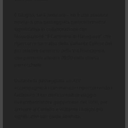
6 Giugno, sarà dedicato – ed è una assoluta
novità- a una passeggiata particolarmente
significativa in collaborazione con
l’Associazione “Il Cammino di Hasegawa” che
ripercorre un tratto della Variante Cimina del
più celebre cammino della Via Francigena,
con partenza alle ore 09:00 dalla chiesa
parrocchiale.
Durante la passeggiata un AEV
accompagnerà i camminatori ripercorrendo i
facilissimi 3 km dell’incredibile viaggio
dell’ambasciatore giapponese del 1600, per
arrivare al Castello e visitarne i luoghi più
significativi con guida abilitata.