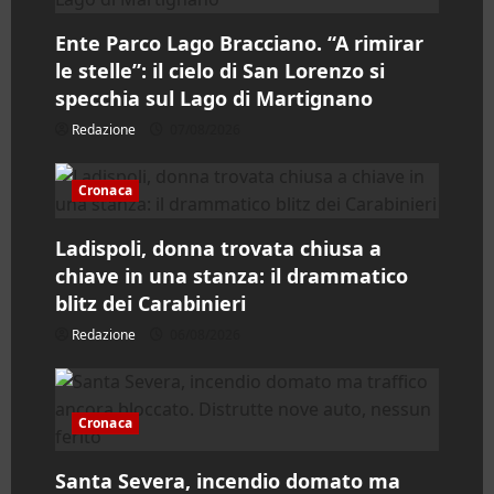
r
Ente Parco Lago Bracciano. “A rimirar
le stelle”: il cielo di San Lorenzo si
t
specchia sul Lago di Martignano
i
Redazione
07/08/2026
c
Cronaca
o
Ladispoli, donna trovata chiusa a
l
chiave in una stanza: il drammatico
blitz dei Carabinieri
o
Redazione
06/08/2026
Cronaca
Santa Severa, incendio domato ma