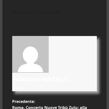
Riceviamo e pubblichiamo.
Redazione TalkCity.it
+ posts
N
Precedente:
Roma. Concerto Nuove Tribù Zulu: alla