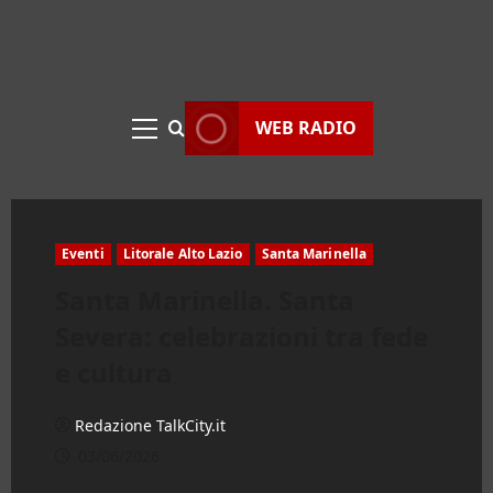
WEB RADIO
Menu
principale
Eventi
Litorale Alto Lazio
Santa Marinella
Santa Marinella. Santa
Severa: celebrazioni tra fede
e cultura
Redazione TalkCity.it
03/06/2026