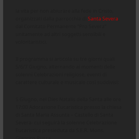
la vita per non abiurare alla fede in Cristo,
organizzati dalla parrocchia di
Santa Severa
,
dal Comitato Permanente “Pro Severa”
unitamente ad altri soggetti sensibili e
volontaristici.
Il programma si articola su tre giorni quali
5/6/7 Giugno, alternando ai momenti delle
solenni Celebrazioni religiose, eventi di
carattere culturale e musicale così suddivisi:
5 Giugno, nel Dies Natalis della Santa alle ore
17:00 Adorazione Eucaristica presso la chiesa
di Santa Maria Assunta – Castello di Santa
Severa- cui seguirà la solenne Celebrazione
Eucaristica presieduta da S.E.R. Mons.
Gianrico Ruzza.