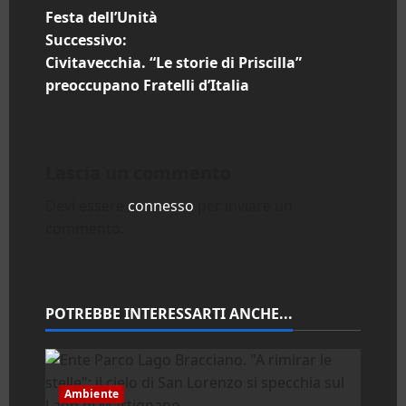
a
Festa dell’Unità
Successivo:
v
Civitavecchia. “Le storie di Priscilla”
i
preoccupano Fratelli d’Italia
g
a
Lascia un commento
z
Devi essere
connesso
per inviare un
commento.
i
o
n
POTREBBE INTERESSARTI ANCHE...
e
a
Ambiente