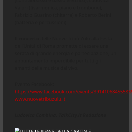
(contrabbasso e basso elettrico), Ludovica
Valori (fisarmonica, piano e trombone),
Fabrizio Guarino (chitarra) e Roberto Berini
(batteria e percussioni).
Il
concerto
delle Nuove Tribù Zulu alla Festa
dell’Unità di Roma promette di essere una
serata di grande energia e partecipazione, un
appuntamento imperdibile per tutti gli
amanti della musica dal vivo.
Evento Facebook:
https://www.facebook.com/events/39141068455583
www.nuovetribuzulu.it
Ludovica Combina. TalkCity.it Redazione