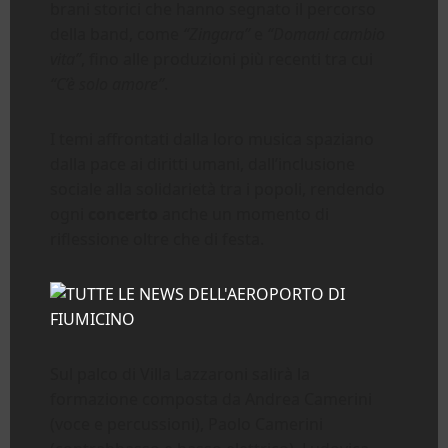
brani storici che hanno segnato il percorso
della band, come
“Zingara”
e
“Domani cambio
vita”
, fino alle produzioni più recenti tra cui
“C’è solo amore”
.
I temi affrontati dalla loro musica spaziano
dalla pace ai diritti umani, dall’inclusione
sociale alla solidarietà tra i popoli, rendendo
ogni
concerto
anche un momento di
riflessione oltre che di festa.
Sul palco di Villa Lazzaroni salirà la
formazione composta da Andrea Camerini
(voce e percussioni), Paolo Camerini