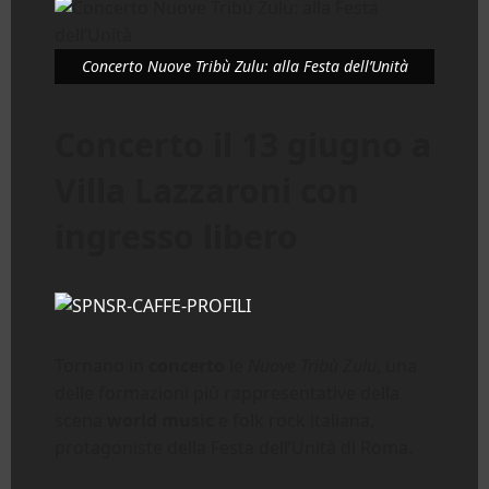
Concerto Nuove Tribù Zulu: alla Festa dell’Unità
Concerto il 13 giugno a
Villa Lazzaroni con
ingresso libero
Tornano in
concerto
le
Nuove Tribù Zulu
, una
delle formazioni più rappresentative della
scena
world music
e folk rock italiana,
protagoniste della Festa dell’Unità di Roma.