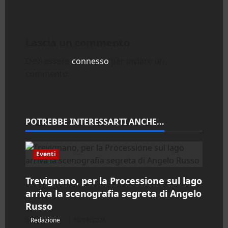
g
a
Lascia un commento
z
Devi essere
connesso
per inviare un
commento.
i
o
n
POTREBBE INTERESSARTI ANCHE...
e
Eventi
a
Trevignano, per la Processione sul lago
r
arriva la scenografia segreta di Angelo
Russo
t
Redazione
10/08/2026