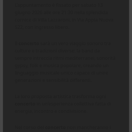
L’appuntamento è fissato per sabato 13
giugno 2026 alle ore 21:30 nella splendida
cornice di Villa Lazzaroni, in Via Appia Nuova
522, con ingresso libero.
Il
concerto
sarà un vero viaggio sonoro tra
culture e tradizioni diverse: la band da
sempre intreccia ritmi mediterranei, sonorità
gypsy, folk e musica popolare, creando un
linguaggio musicale unico capace di unire
generazioni e sensibilità differenti.
La loro proposta artistica trasforma ogni
concerto
in un’esperienza collettiva fatta di
energia, incontro e condivisione.
Nel corso del
concerto
non mancheranno i