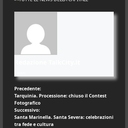
Redazione TalkCity.it
+ posts
N
Precedente:
Tarquinia. Processione: chiuso il Contest
a
Fotografico
Successivo:
v
Santa Marinella. Santa Severa: celebrazioni
i
tra fede e cultura