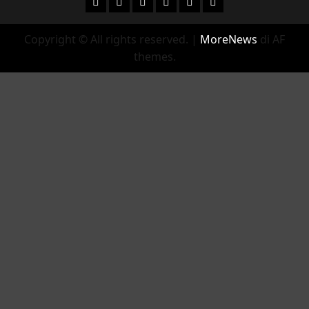
Facebook
Instagram
YouTube
Twitter
Email
Ente Parco Natural
Copyright © All rights reserved.
|
MoreNews
di AF
themes.