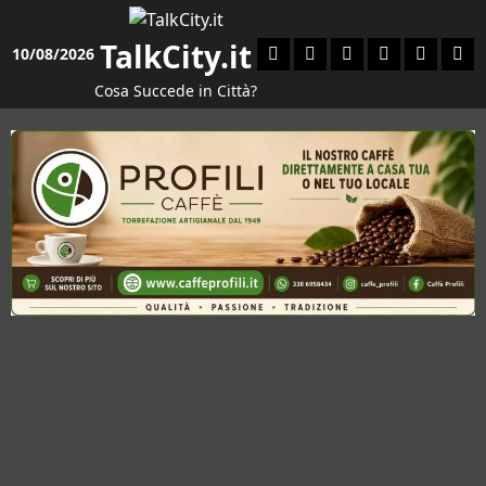
Vai
al
TalkCity.it
Facebook
Instagram
YouTube
Twitter
Email
Ente
10/08/2026
contenuto
Cosa Succede in Città?