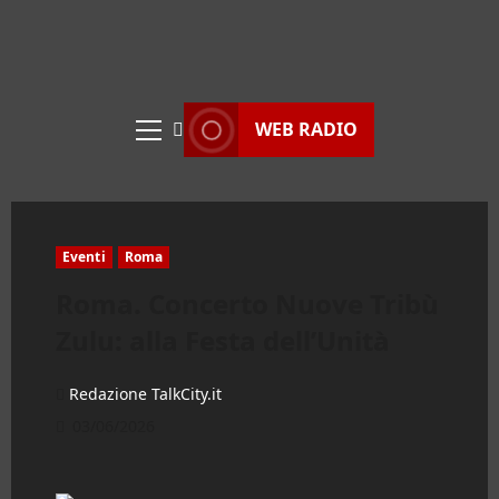
WEB RADIO
Menu
principale
Eventi
Roma
Roma. Concerto Nuove Tribù
Zulu: alla Festa dell’Unità
Redazione TalkCity.it
03/06/2026