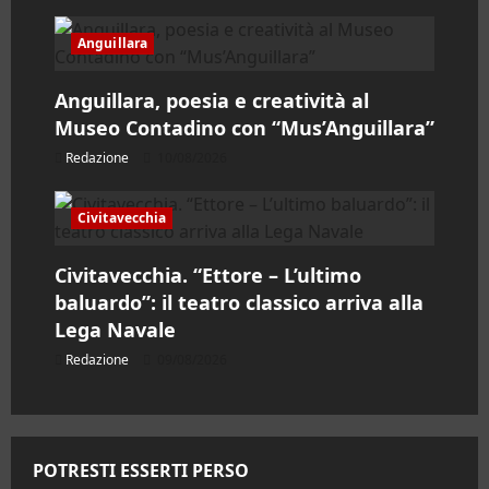
i
c
Anguillara
o
Anguillara, poesia e creatività al
Museo Contadino con “Mus’Anguillara”
l
Redazione
10/08/2026
o
Civitavecchia
Civitavecchia. “Ettore – L’ultimo
baluardo”: il teatro classico arriva alla
Lega Navale
Redazione
09/08/2026
POTRESTI ESSERTI PERSO