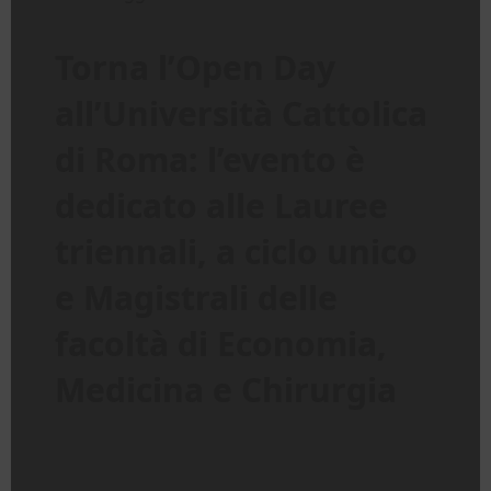
Torna l’Open Day
all’Università Cattolica
di Roma: l’evento è
dedicato alle Lauree
triennali, a ciclo unico
e Magistrali delle
facoltà di Economia,
Medicina e Chirurgia