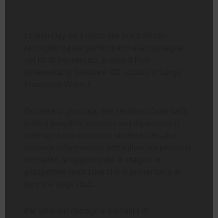
L’Open Day avrà inizio alle ore 8:30 con
l’accoglienza dei partecipanti e la consegna
del kit di benvenuto, presso il Polo
Universitario Giovanni XIII, situato in Largo
Francesco Vito n.1.
Durante la giornata, alle sessioni d’aula sarà
inoltre possibile visitare i vari dipartimenti,
interagire con docenti e studenti attuali e
ricevere informazioni dettagliate sui percorsi
formativi, le opportunità di stage e le
prospettive lavorative che si presentano al
termine degli studi.
Per ulteriori dettagli e modalità di