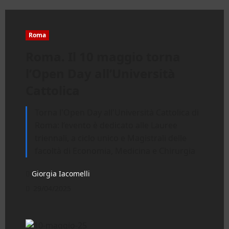
Roma
Roma. Il 10 maggio torna
l’Open Day all’Università
Cattolica
Torna l'Open Day all'Università Cattolica di
Roma: l’evento è dedicato alle Lauree
triennali, a ciclo unico e Magistrali delle
facoltà di Economia, Medicina e Chirurgia
Giorgia Iacomelli
29/04/2025