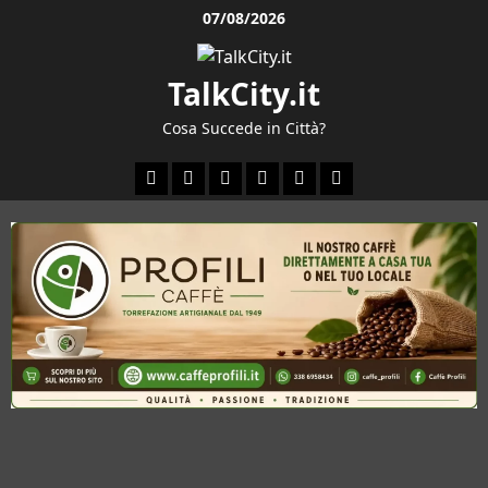
Vai
07/08/2026
al
contenuto
TalkCity.it
Cosa Succede in Città?
Facebook
Instagram
YouTube
Twitter
Email
Ente
Parco
Naturale
Bracciano-
Martignano