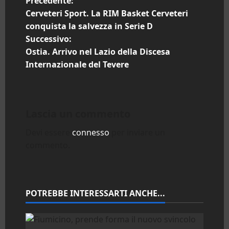
N
Precedente:
Cerveteri Sport. La RIM Basket Cerveteri
a
conquista la salvezza in Serie D
Successivo:
v
Ostia. Arrivo nel Lazio della Discesa
i
Internazionale del Tevere
g
a
Lascia un commento
z
Devi essere
connesso
per inviare un
commento.
i
o
n
POTREBBE INTERESSARTI ANCHE...
e