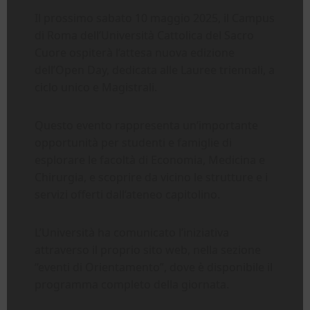
Il prossimo sabato 10 maggio 2025, il Campus
di Roma dell’Università Cattolica del Sacro
Cuore ospiterà l’attesa nuova edizione
dell’Open Day, dedicata alle Lauree triennali, a
ciclo unico e Magistrali.
Questo evento rappresenta un’importante
opportunità per studenti e famiglie di
esplorare le facoltà di Economia, Medicina e
Chirurgia, e scoprire da vicino le strutture e i
servizi offerti dall’ateneo capitolino.
L’Università ha comunicato l’iniziativa
attraverso il proprio sito web, nella sezione
“eventi di Orientamento”, dove è disponibile il
programma completo della giornata.