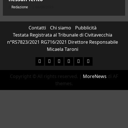
Redazione
06/08/2026
Contatti
Chi siamo
Pubblicità
Testata Registrata al Tribunale di Civitavecchia
n°RS7823/2021 RG716/2021 Direttore Responsabile
Micaela Taroni
Facebook
Instagram
YouTube
Twitter
Email
Ente
Parco
Copyright © All rights reserved.
|
MoreNews
di AF
Naturale
themes.
Bracciano-
Martignano