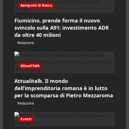
a
Aeroporti di Roma
r
Fiumicino, prende forma il nuovo
svincolo sulla A91: investimento ADR
t
da oltre 40 milioni
i
Redazione
05/08/2026
c
o
AttualiTalk
l
Attualitalk. Il mondo
dell’imprenditoria romana è in lutto
o
per la scomparsa di Pietro Mezzaroma
Redazione
05/08/2026
Eventi