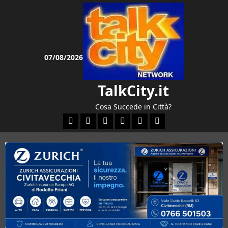
Vai
al
contenuto
07/08/2026
TalkCity.it
Cosa Succede in Città?
Facebook
Instagram
YouTube
Twitter
Email
Ente Parco Natural