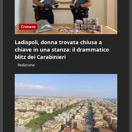
t
i
Cronaca
c
o
Ladispoli, donna trovata chiusa a
chiave in una stanza: il drammatico
l
blitz dei Carabinieri
o
Redazione
06/08/2026