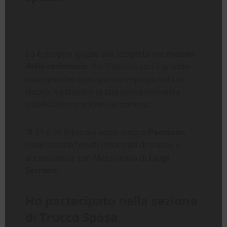
Ed è proprio grazie alla scoperta del
mondo
delle cerimonie
che Martina, con il grande
impegno che ogni giorno impiega nel suo
lavoro, ha trovato la sua prima immensa
soddisfazione anche nei contest:
“Il 25 e 26 febbraio sono stata a
Paestum
,
dove si sono tenuti i mondiali di trucco e
acconciatura con l’Accademia di
Luigi
Serrone
.
Ho partecipato nella sezione
di Trucco Sposa,