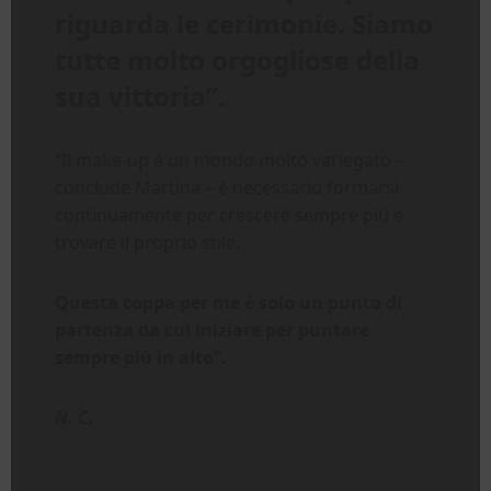
riguarda le cerimonie. Siamo
tutte molto orgogliose della
sua vittoria”.
“Il make-up è un mondo molto variegato –
conclude Martina – è necessario formarsi
continuamente per crescere sempre più e
trovare il proprio stile.
Questa coppa per me è solo un punto di
partenza da cui iniziare per puntare
sempre più in alto”.
N. C.