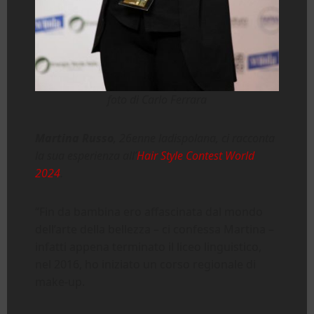
foto di Carlo Ferrara
Martina Russo
, 26enne ladispolana, ci racconta
la sua esperienza all’
Hair Style Contest World
2024
.
“Fin da bambina ero affascinata dal mondo
dell’arte della bellezza – ci confessa Martina –
infatti appena terminato il liceo linguistico,
nel 2016, ho iniziato un corso regionale di
make-up.