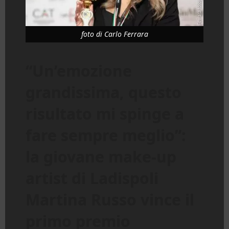
foto di Carlo Ferrara
“Un’emozione
grandissima, questo
risultato mi spinge a
fare sempre meglio”:
la giovane make-up
artist di Ladispoli
Martina Russo vince il
primo premio