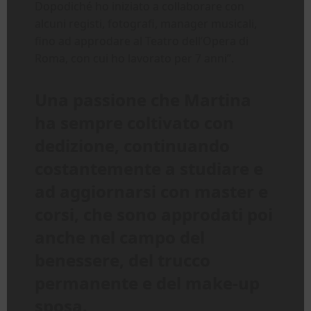
Dopodiché ho iniziato a collaborare con
alcuni registi, fotografi, manager musicali,
fino ad approdare al Teatro dell’Opera di
Roma, con cui ho lavorato per 7 anni”.
Una passione che Martina
ha sempre coltivato con
dedizione, continuando
costantemente a studiare e
ad aggiornarsi con master e
corsi, che sono approdati poi
anche nel campo del
benessere, del trucco
permanente e del make-up
sposa.