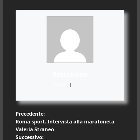
Redazione
Website
|
+ posts
N
Precedente:
Roma sport. Intervista alla maratoneta
a
Valeria Straneo
Successivo: