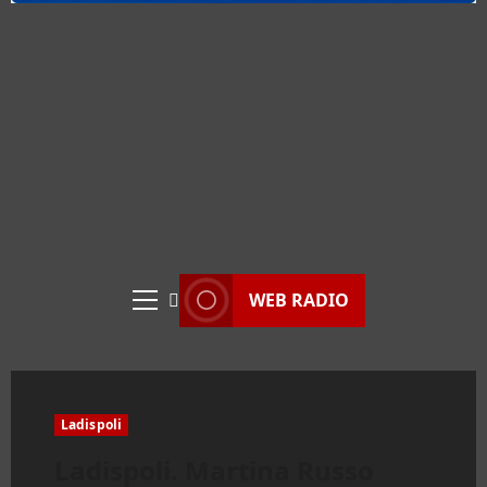
WEB RADIO
Menu
principale
Ladispoli
Ladispoli. Martina Russo