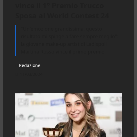
vince il 1° Premio Trucco
Sposa al World Contest 24
"Un'emozione grandissima, questo
risultato mi spinge a fare sempre meglio":
la giovane make-up artist di Ladispoli
Martina Russo vince il primo premio
Redazione
11/03/2024