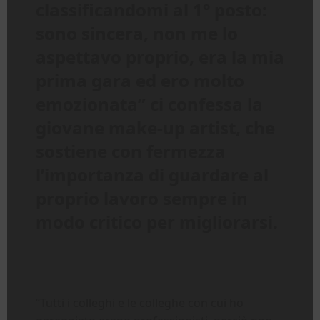
classificandomi al 1° posto:
sono sincera, non me lo
aspettavo proprio, era la mia
prima gara ed ero molto
emozionata” ci confessa la
giovane make-up artist, che
sostiene con fermezza
l’importanza di guardare al
proprio lavoro sempre in
modo critico per migliorarsi.
“Tutti i colleghi e le colleghe con cui ho