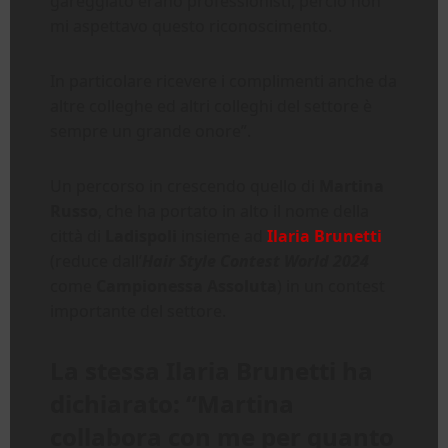
gareggiato erano professionisti, perciò non
mi aspettavo questo riconoscimento.
In particolare ricevere i complimenti anche da
altre colleghe ed altri colleghi del settore è
sempre un grande onore”.
Un percorso in crescendo quello di
Martina
Russo
, che ha portato in alto il nome della
città di
Ladispoli
insieme ad
Ilaria Brunetti
(reduce dall’
Hair Style Contest World 2024
come
Campionessa Assoluta
) in un contest
importante del settore.
La stessa Ilaria Brunetti ha
dichiarato: “Martina
collabora con me per quanto