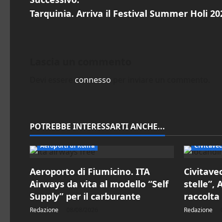
v
Tarquinia. Arriva il Festival Summer Holi 20
i
g
Lascia un commento
a
Devi essere
connesso
per inviare un commento.
z
i
POTREBBE INTERESSARTI ANCHE...
o
Aeroporti di Roma
Civitave
n
Aeroporto di Fiumicino. ITA
Civitave
e
Airways da vita al modello “Self
stelle”,
Supply” per il carburante
raccolta
a
Redazione
08/08/2026
Redazione