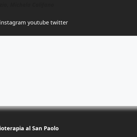
azio, Michela Califano
ioterapia al San Paolo