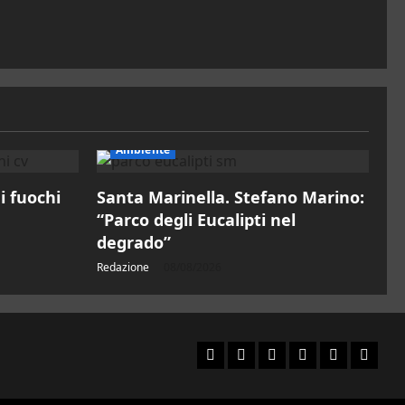
Ambiente
 i fuochi
Santa Marinella. Stefano Marino:
“Parco degli Eucalipti nel
degrado”
Redazione
08/08/2026
Facebook
Instagram
YouTube
Twitter
Email
Ente
Parco