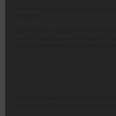
<<La conferma dello stanziamento di 6.5 milio
dà ragione.
Significa che la nostra idea di sanità territo
via Coni Zugna e la sua trasformazione in strutt
progetto che avevamo portato avanti insieme al
Un piano che va di pari passo all’inaugurazion
orgogliosa che l’iter possa continuare ad and