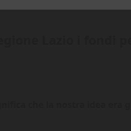
egione Lazio i fondi p
gnifica che la nostra idea era g