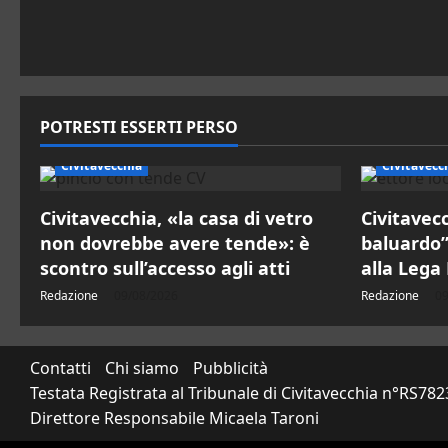
r
t
i
c
POTRESTI ESSERTI PERSO
o
Civitavecchia
Civitavecc
l
Civitavecchia, «la casa di vetro
Civitavecc
non dovrebbe avere tende»: è
baluardo”:
o
scontro sull’accesso agli atti
alla Lega
Redazione
09/08/2026
Redazione
09
Contatti
Chi siamo
Pubblicità
Testata Registrata al Tribunale di Civitavecchia n°RS7
Direttore Responsabile Micaela Taroni