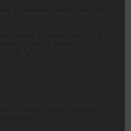
ino, annunciato ieri dal Presidente Rocca, ci
 potenziamento del nucleo di cure primarie di
stenza territoriale, lo ricordo, era un
itorio di Fiumicino.
mento destinato al Grassi di Ostia. Felice e
ire quanto prima.>>