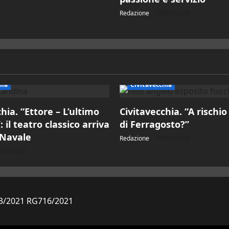
Redazione
06/08/2026
hia
Civitavecchia
hia. “Ettore – L’ultimo
Civitavecchia. “A rischio
 il teatro classico arriva
di Ferragosto?”
 Navale
Redazione
09/08/2026
/08/2026
823/2021 RG716/2021