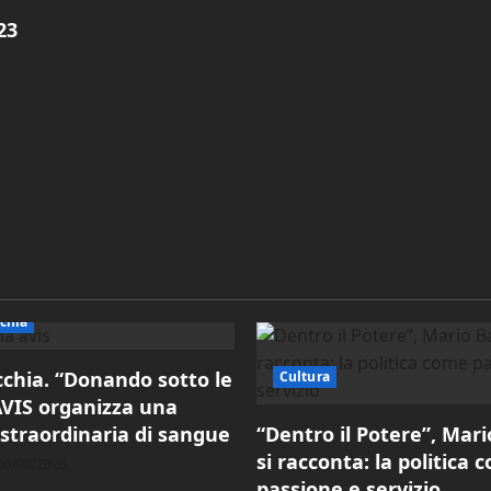
23
cchia
cchia. “Donando sotto le
Cultura
 AVIS organizza una
 straordinaria di sangue
“Dentro il Potere”, Mari
si racconta: la politica 
06/08/2026
passione e servizio