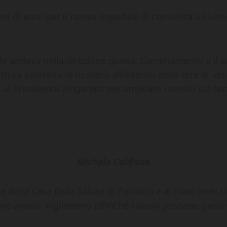
ni di euro per il nuovo ospedale di comunità a Fiumic
riale andava nella direzione giusta. L’ampliamento e il
ura sanitaria di ricovero all’interno della rete di assi
 Presidente Zingaretti per ampliare i servizi sul terr
Michela Califano
e della Casa della Salute di Palidoro e al maxi investi
are avanti. Vigileremo affinché i lavori possano part