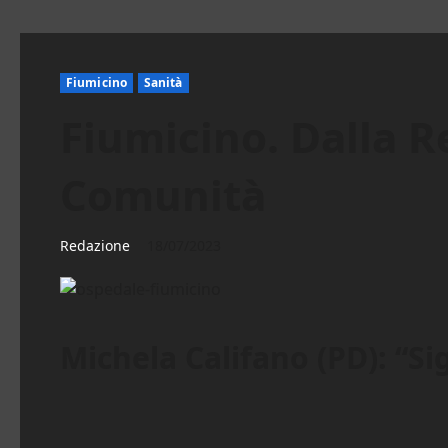
Fiumicino
Sanità
Fiumicino. Dalla R
Comunità
Redazione
18/07/2023
Michela Califano (PD): “Si