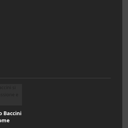
o Baccini
come