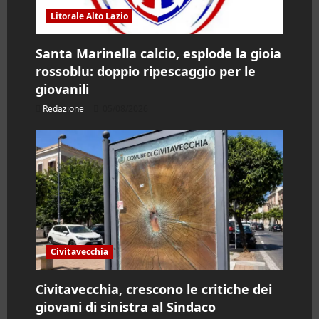
i
Litorale Alto Lazio
c
Santa Marinella calcio, esplode la gioia
rossoblu: doppio ripescaggio per le
o
giovanili
l
Redazione
05/08/2026
o
Civitavecchia
Civitavecchia, crescono le critiche dei
giovani di sinistra al Sindaco