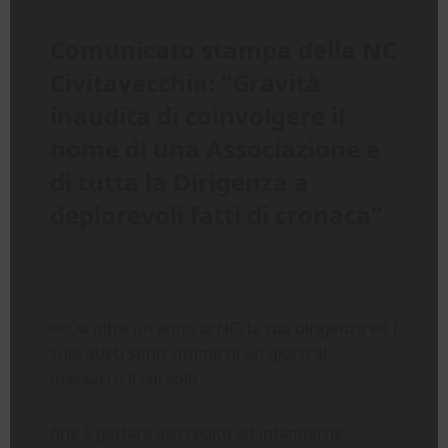
Comunicato stampa della NC
Civitavecchia: “Gravità
inaudita di coinvolgere il
nome di una Associazione e
di tutta la Dirigenza a
deplorevoli fatti di cronaca”
<<Da oltre un anno la NC, la sua dirigenza ed i
suoi atleti sono vittime di un gioco al
massacro il cui solo
fine è gettare discredito ed infangarne