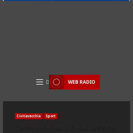
WEB RADIO
Menu
principale
Civitavecchia
Sport
Civitavecchia. L’Associazione