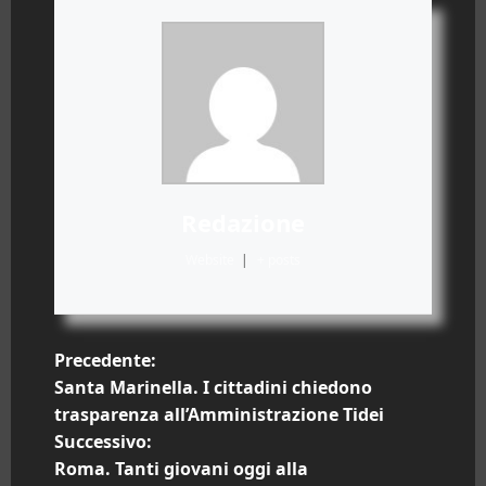
Redazione
Website
|
+ posts
N
Precedente:
Santa Marinella. I cittadini chiedono
a
trasparenza all’Amministrazione Tidei
Successivo:
v
Roma. Tanti giovani oggi alla