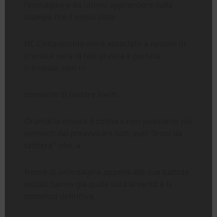
l’immagine e da ultimo apprendere dalla
stampa che il nome della
NC Civitavecchia viene associato a episodi di
cronaca nera di tale gravità e portata
criminale, non ci
consente di restare inerti.
Oramai la misura è colma e non possiamo più
esimerci dal preavvisare tutti quei “leoni da
tastiera” che, a
fronte di un’indagine appena alle sue battute
iniziali, sanno già quale sarà la verità e la
sentenza definitiva,