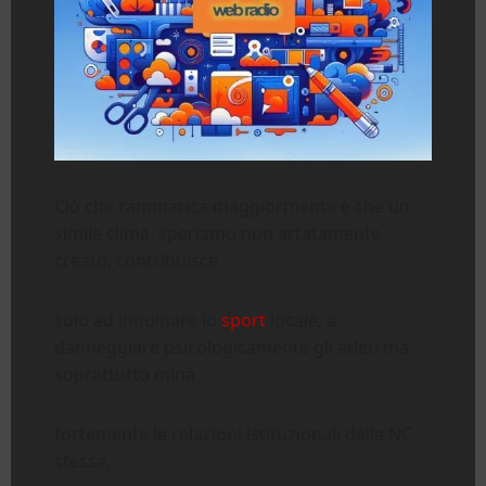
Ciò che rammarica maggiormente è che un
simile clima, speriamo non artatamente
creato, contribuisce
solo ad inquinare lo
sport
locale, a
danneggiare psicologicamente gli atleti ma
soprattutto mina
fortemente le relazioni istituzionali della NC
stessa,