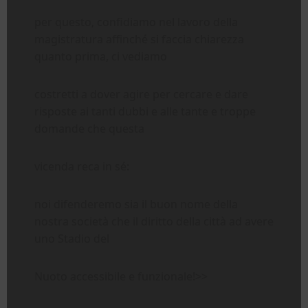
per questo, confidiamo nel lavoro della
magistratura affinché si faccia chiarezza
quanto prima, ci vediamo
costretti a dover agire per cercare e dare
risposte ai tanti dubbi e alle tante e troppe
domande che questa
vicenda reca in sé:
noi difenderemo sia il buon nome della
nostra società che il diritto della città ad avere
uno Stadio del
Nuoto accessibile e funzionale!>>