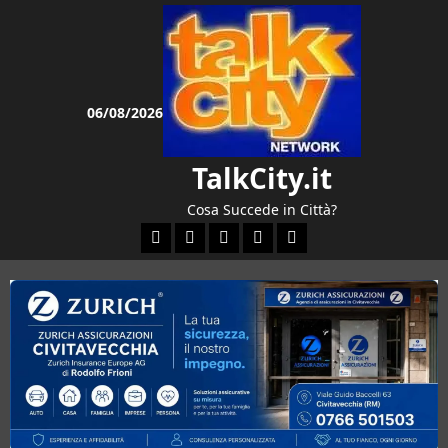
Vai
al
contenuto
06/08/2026
TalkCity.it
Cosa Succede in Città?
Facebook
Instagram
YouTube
Twitter
Email