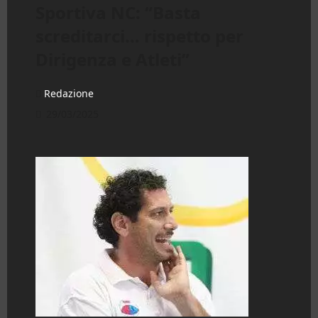
Sportiva NC: “Basta
screditarci… rispetto per
Dirigenza e Atleti”
Redazione
29/03/2025