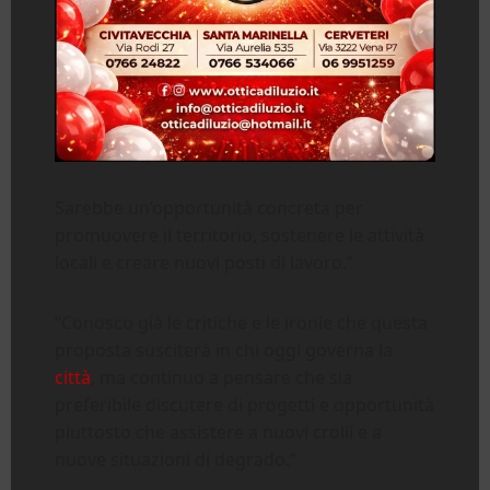
Sarebbe un’opportunità concreta per
promuovere il territorio, sostenere le attività
locali e creare nuovi posti di lavoro.”
“Conosco già le critiche e le ironie che questa
proposta susciterà in chi oggi governa la
città
, ma continuo a pensare che sia
preferibile discutere di progetti e opportunità
piuttosto che assistere a nuovi crolli e a
nuove situazioni di degrado.”