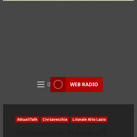
WEB RADIO
Menu
principale
AttualiTalk
Civitavecchia
Litorale Alto Lazio
Civitavecchia. Frascarelli: