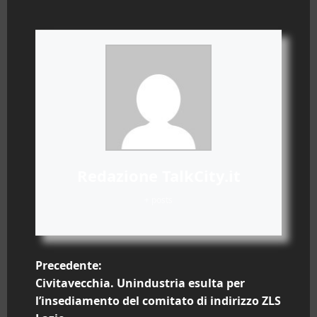
Redazione TalkCity.it
+ posts
N
Precedente:
Civitavecchia. Unindustria esulta per
a
l’insediamento del comitato di indirizzo ZLS