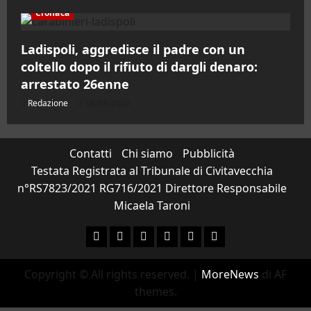
Cronaca
Ladispoli, aggredisce il padre con un
coltello dopo il rifiuto di dargli denaro:
arrestato 26enne
Redazione
08/08/2026
Contatti
Chi siamo
Pubblicità
Testata Registrata al Tribunale di Civitavecchia
n°RS7823/2021 RG716/2021 Direttore Responsabile
Micaela Taroni
Facebook
Instagram
YouTube
Twitter
Email
Ente Parco Natural
Copyright © All rights reserved.
|
MoreNews
di AF
themes.