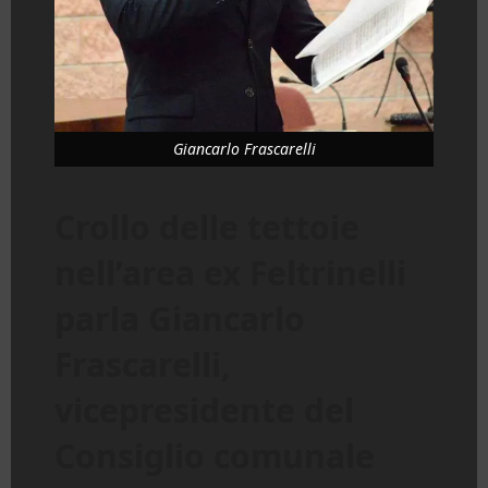
Giancarlo Frascarelli
Crollo delle tettoie
nell’area ex Feltrinelli
parla Giancarlo
Frascarelli,
vicepresidente del
Consiglio comunale