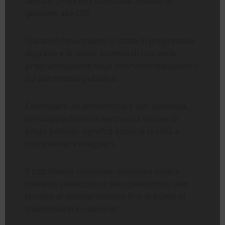
l’area di proprietà comunale affidata in
gestione alla CSP.
“Da anni denunciamo lo stato di progressivo
degrado e la totale assenza di una seria
programmazione degli interventi manutentivi
sul patrimonio pubblico.
Continuare ad amministrare con sciatteria,
pressappochismo e senza una visione di
lungo periodo significa esporre la città a
rischi sempre maggiori.
Il patrimonio comunale dovrebbe essere
tutelato, valorizzato e reso produttivo, non
lasciato al deterioramento fino al punto di
trasformarsi in macerie.”