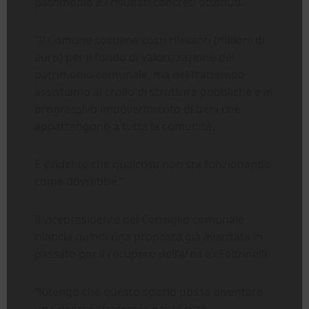
patrimonio e i risultati concreti ottenuti.
“Il Comune sostiene costi rilevanti (milioni di
euro) per il fondo di valorizzazione del
patrimonio comunale, ma nel frattempo
assistiamo al crollo di strutture pubbliche e al
progressivo impoverimento di beni che
appartengono a tutta la comunità.
È evidente che qualcosa non sta funzionando
come dovrebbe.”
Il vicepresidente del Consiglio comunale
rilancia quindi una proposta già avanzata in
passato per il recupero dell’area ex Feltrinelli.
“Ritengo che questo spazio possa diventare
una risorsa strategica per la città.