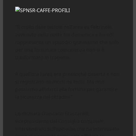
“Il crollo delle tettoie nell’area ex Feltrinelli,
avvenuto nella notte tra domenica e lunedì,
rappresenta un episodio gravissimo che solo
per una fortunata coincidenza non si è
trasformato in tragedia.
A quell’ora l’area era pressoché deserta e non
si registrano né morti né feriti. Ma non
possiamo affidarci alla fortuna per garantire
la sicurezza dei cittadini.”
Lo dichiara Giancarlo Frascarelli,
vicepresidente del Consiglio comunale,
intervenendo sull’episodio che ha interessato