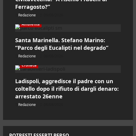
Ferragosto?”
t
Redazione
09/08/2026
i
Ambiente
c
Santa Marinella. Stefano Marino:
o
“Parco degli Eucalipti nel degrado”
Redazione
08/08/2026
l
Cronaca
o
Ladispoli, aggredisce il padre con un
coltello dopo il rifiuto di dargli denaro:
arrestato 26enne
Redazione
08/08/2026
POTRESTI ESSERTI PERSO