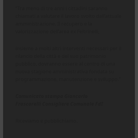
“Tra meno di tre anni i cittadini saranno
chiamati a valutare il lavoro svolto dall’attuale
amministrazione. Il recupero e la
valorizzazione dell’area ex Feltrinelli,
insieme a molti altri interventi necessari per il
rilancio della città e del suo patrimonio
pubblico, dovranno essere al centro di una
nuova stagione amministrativa fondata su
programmazione, manutenzione e sviluppo.”
Comunicato stampa Giancarlo
Frascarelli Consigliere Comunale FdI
Riceviamo e pubblichiamo.