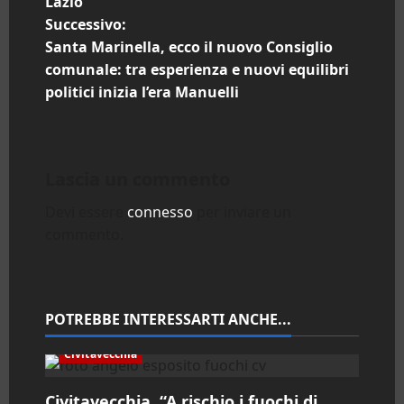
Lazio
v
Successivo:
i
Santa Marinella, ecco il nuovo Consiglio
comunale: tra esperienza e nuovi equilibri
g
politici inizia l’era Manuelli
a
z
Lascia un commento
i
Devi essere
connesso
per inviare un
commento.
o
n
e
POTREBBE INTERESSARTI ANCHE...
a
Civitavecchia
r
Civitavecchia. “A rischio i fuochi di