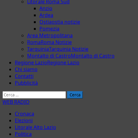
Litorale Roma Sud
Anzio
Ardea
Ostia
ostia notizie
Pomezia
Area Metropolitana
Roma
Roma Notizie
Tarquinia
Tarquinia Notizie
Montalto di Castro
Montalto di Castro
Regione Lazio
Regione Lazio
Chi siamo
Contatti
Pubblicità
Ricerca
per:
WEB RADIO
Cronaca
Elezioni
Litorale Alto Lazio
Politica