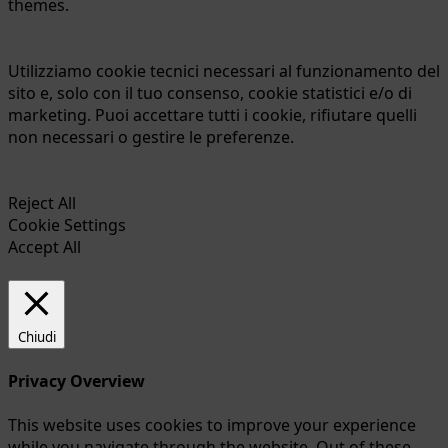
themes.
Bracciano-
Martignano
Utilizziamo cookie tecnici necessari al funzionamento del
sito e, solo con il tuo consenso, cookie statistici e/o di
marketing. Puoi accettare tutti i cookie, rifiutare quelli
non necessari o gestire le preferenze.
Reject All
Cookie Settings
Accept All
Chiudi
Privacy Overview
This website uses cookies to improve your experience
while you navigate through the website. Out of these,