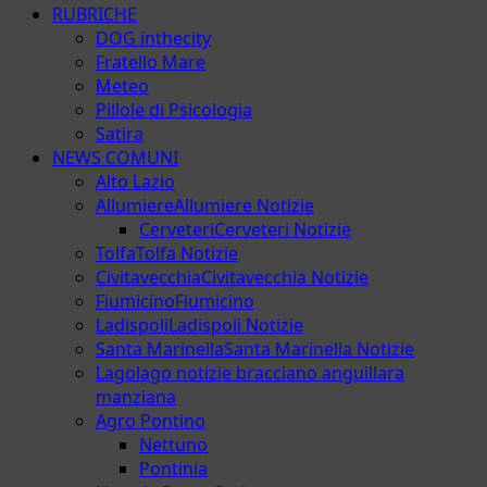
RUBRICHE
DOG inthecity
Fratello Mare
Meteo
Pillole di Psicologia
Satira
NEWS COMUNI
Alto Lazio
Allumiere
Allumiere Notizie
Cerveteri
Cerveteri Notizie
Tolfa
Tolfa Notizie
Civitavecchia
Civitavecchia Notizie
Fiumicino
Fiumicino
Ladispoli
Ladispoli Notizie
Santa Marinella
Santa Marinella Notizie
Lago
lago notizie bracciano anguillara
manziana
Agro Pontino
Nettuno
Pontinia