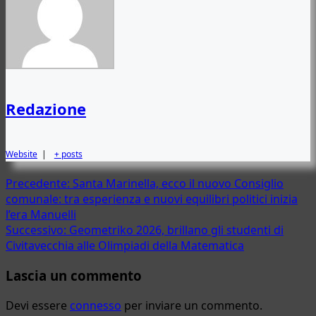
Redazione
Website
|
+ posts
Navigazione
Precedente:
Santa Marinella, ecco il nuovo Consiglio
comunale: tra esperienza e nuovi equilibri politici inizia
articolo
l’era Manuelli
Successivo:
Geometriko 2026, brillano gli studenti di
Civitavecchia alle Olimpiadi della Matematica
Lascia un commento
Devi essere
connesso
per inviare un commento.