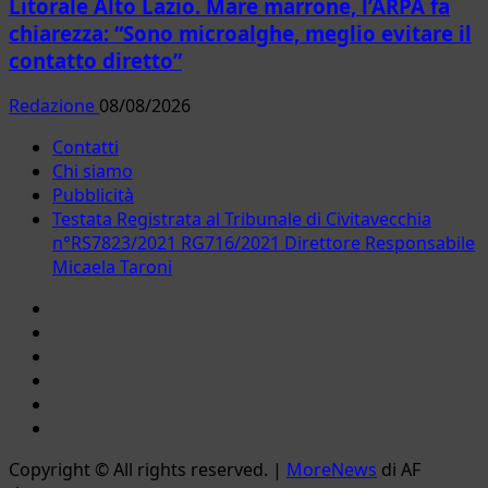
Litorale Alto Lazio. Mare marrone, l’ARPA fa
chiarezza: “Sono microalghe, meglio evitare il
contatto diretto”
Redazione
08/08/2026
Contatti
Chi siamo
Pubblicità
Testata Registrata al Tribunale di Civitavecchia
n°RS7823/2021 RG716/2021 Direttore Responsabile
Micaela Taroni
Facebook
Instagram
YouTube
Twitter
Email
Ente
Parco
Copyright © All rights reserved.
|
MoreNews
di AF
Naturale