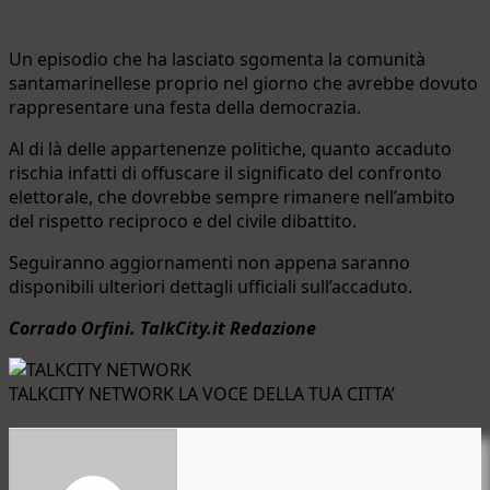
Un episodio che ha lasciato sgomenta la comunità
santamarinellese proprio nel giorno che avrebbe dovuto
rappresentare una festa della democrazia.
Al di là delle appartenenze politiche, quanto accaduto
rischia infatti di offuscare il significato del confronto
elettorale, che dovrebbe sempre rimanere nell’ambito
del rispetto reciproco e del civile dibattito.
Seguiranno aggiornamenti non appena saranno
disponibili ulteriori dettagli ufficiali sull’accaduto.
Corrado Orfini. TalkCity.it Redazione
TALKCITY NETWORK LA VOCE DELLA TUA CITTA’