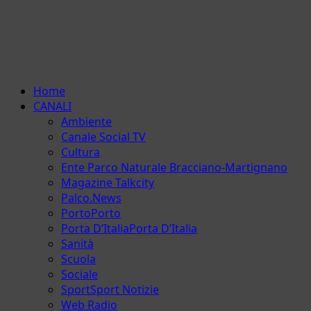
Menu
Home
principale
CANALI
Ambiente
Canale Social TV
Cultura
Ente Parco Naturale Bracciano-Martignano
Magazine Talkcity
Palco.News
Porto
Porto
Porta D’Italia
Porta D’Italia
Sanità
Scuola
Sociale
Sport
Sport Notizie
Web Radio