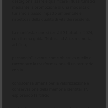
destagionalizzare e qualificare i flussi turistici
mediante la promozione di una modalità di
turismo a basso impatto ambientale e
rispettosa della qualità di vita dei residenti.
La manifestazione si terrà il 31 ottobre 2024,
con il tema guida “Natura ad Arte: memoria,
artificio,
paesaggio”, avente come obiettivo quello di
raccontare la trasformazione di un territorio
con la
conoscenza umana per la valorizzazione e
conservazione della memoria identitaria”,
esplorando l’artificio