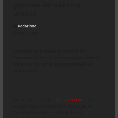
giornata del trekking
urbano
Redazione
30/10/2024
L’iniziativa è stata proposta dal
Comune di Siena e si prefigge diversi
obiettivi turistici, promozionali ed
economici
Anche la nostra Città,
Civitavecchia
, aderisce
alla giornata “XXI Giornata Nazionale del
Trekking Urbano”, con l’obiettivo di