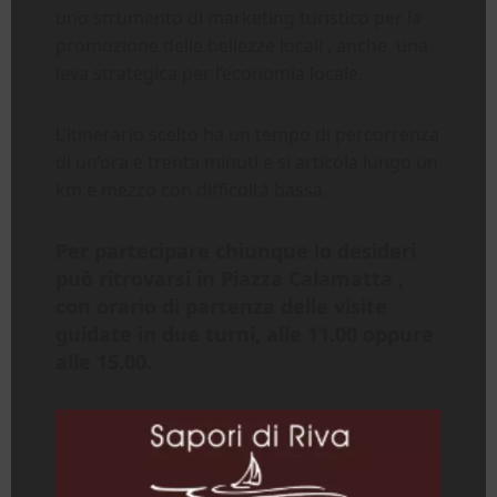
uno strumento di marketing turistico per la
promozione delle bellezze locali , anche una
leva strategica per l’economia locale.
L’itinerario scelto ha un tempo di percorrenza
di un’ora e trenta minuti e si articola lungo un
km e mezzo con difficoltà bassa.
Per partecipare chiunque lo desideri
può ritrovarsi in Piazza Calamatta ,
con orario di partenza delle visite
guidate in due turni, alle 11.00 oppure
alle 15.00.