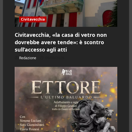
t
i
Civitavecchia
c
Civitavecchia, «la casa di vetro non
o
dovrebbe avere tende»: è scontro
l
sull’accesso agli atti
Redazione
09/08/2026
o