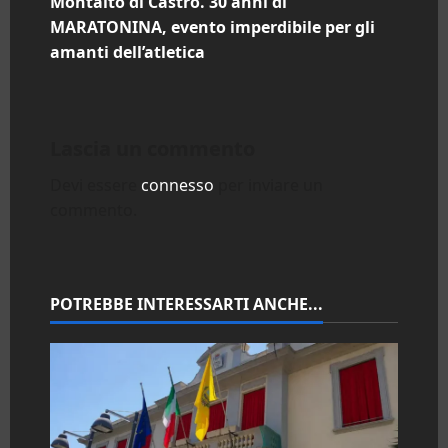
Montalto di Castro. 30 anni di
i
MARATONINA, evento imperdibile per gli
amanti dell’atletica
g
a
Lascia un commento
z
Devi essere
connesso
per inviare un
i
commento.
o
n
POTREBBE INTERESSARTI ANCHE...
e
a
r