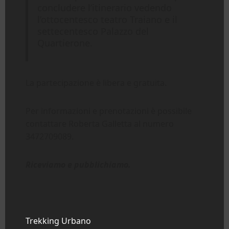
concludere l’itinerario vedendo
l’ottocentesco teatro Traiano e il
settecentesco Palazzo del
Quartierone.
La partecipazione è libera e gratuita.
Per informazioni e prenotazioni è possibile
contattare Roberta Galletta al numero
3472709089.
Riceviamo e pubblichiamo.
Trekking Urbano