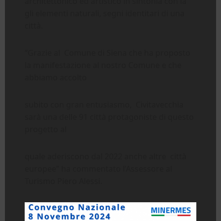
architettonico ed artistico in sintonia con la
gli elementi naturali, segni identitari di una
città.
“Grazie al Comune di Siena che ha proposto
la manifestazione al nostro Comune e che
abbiamo accolto
subito con gran entusiasmo, Civitavecchia
sarà una delle 91 città protagoniste di questo
progetto al
quale aderiscono dal 2022 anche altre città
europee” ha commentato l’Assessore al
Turismo Piero Alessi.