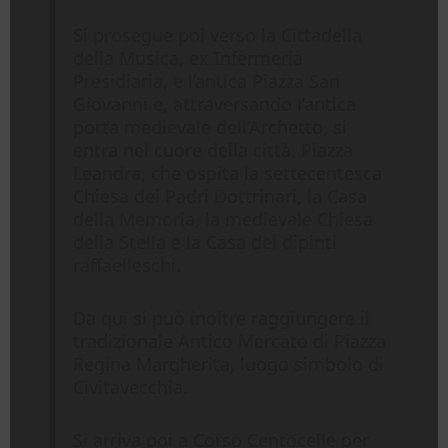
Si prosegue poi verso la Cittadella
della Musica, ex Infermeria
Presidiaria, e l’antica Piazza San
Giovanni e, attraversando l’antica
porta medievale dell’Archetto, si
entra nel cuore della città, Piazza
Leandra, che ospita la settecentesca
Chiesa dei Padri Dottrinari, la Casa
della Memoria, la medievale Chiesa
della Stella e la Casa dei dipinti
raffaelleschi.
Da qui si può inoltre raggiungere il
tradizionale Antico Mercato di Piazza
Regina Margherita, luogo simbolo di
Civitavecchia.
Si arriva poi a Corso Centocelle per