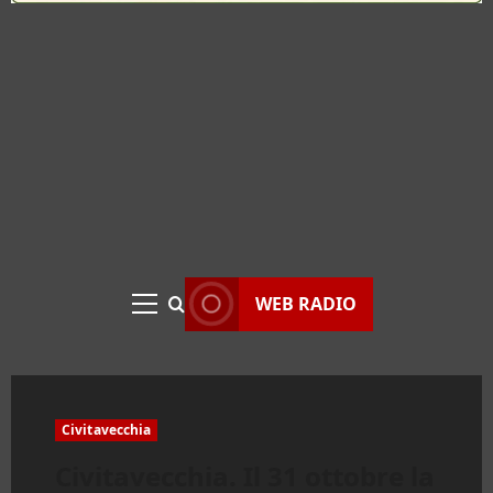
WEB RADIO
Menu
principale
Civitavecchia
Civitavecchia. Il 31 ottobre la