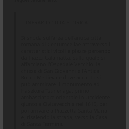
ITINERARIO CITTÀ STORICA
Si snoda sull’area dell’antica città
romana di Centumcellae attraverso i
caratteristici vicoli e piazze partendo
da Piazza Calamatta, sulla quale si
affacciano l’Ospedale Vecchio, la
chiesa di San Giovanni e l’Antica
Rocca Medievale dove accanto si
può ammirare il monumento ad
Hasekura Tzunenaga, primo
ambasciatore orientale in Occidente
giunto a Civitavecchia nel 1615, per
poi arrivare a Piazzetta Santa Maria
e, risalendo la strada, verso la Casa
di Santa Fermina.