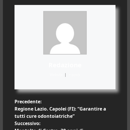
Redazione
Website
|
+ posts
N
Precedente:
Regione Lazio. Capolei (FI): “Garantire a
a
tutti cure odontoiatriche”
Successivo:
v