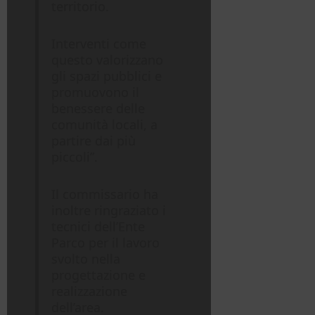
territorio.
Interventi come
questo valorizzano
gli spazi pubblici e
promuovono il
benessere delle
comunità locali, a
partire dai più
piccoli”.
Il commissario ha
inoltre ringraziato i
tecnici dell’Ente
Parco per il lavoro
svolto nella
progettazione e
realizzazione
dell’area.