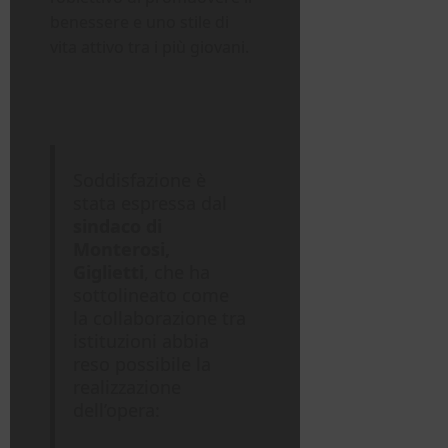
benessere e uno stile di
vita attivo tra i più giovani.
Soddisfazione è
stata espressa dal
sindaco di
Monterosi,
Giglietti
, che ha
sottolineato come
la collaborazione tra
istituzioni abbia
reso possibile la
realizzazione
dell’opera: