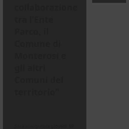
collaborazione
tra l’Ente
Parco, il
Comune di
Monterosi e
gli altri
Comuni del
territorio”
Sarà inaugurata
giovedì 19