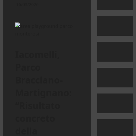
16/03/2026
Iacomelli,
Parco
Bracciano-
Martignano:
“Risultato
concreto
della