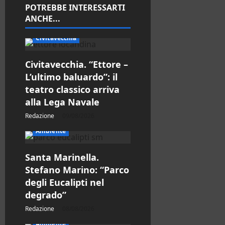
a
POTREBBE INTERESSARTI
ANCHE...
r
Civitavecchia
t
i
Civitavecchia. “Ettore –
L’ultimo baluardo”: il
c
teatro classico arriva
alla Lega Navale
o
Redazione
09/08/2026
l
Ambiente
o
Santa Marinella.
Stefano Marino: “Parco
degli Eucalipti nel
degrado”
Redazione
08/08/2026
Ambiente