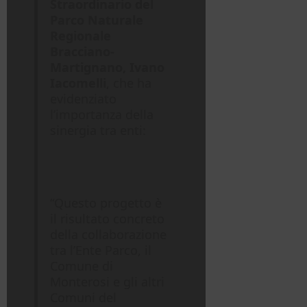
Straordinario del
Parco Naturale
Regionale
Bracciano-
Martignano, Ivano
Iacomelli
, che ha
evidenziato
l’importanza della
sinergia tra enti:
“Questo progetto è
il risultato concreto
della collaborazione
tra l’Ente Parco, il
Comune di
Monterosi e gli altri
Comuni del