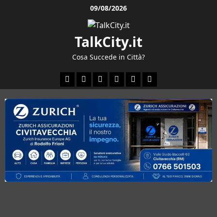
Vai
09/08/2026
al
contenuto
TalkCity.it
Cosa Succede in Città?
Facebook
Instagram
YouTube
Twitter
Email
Ente
Parco
Naturale
Bracciano-
Martignano