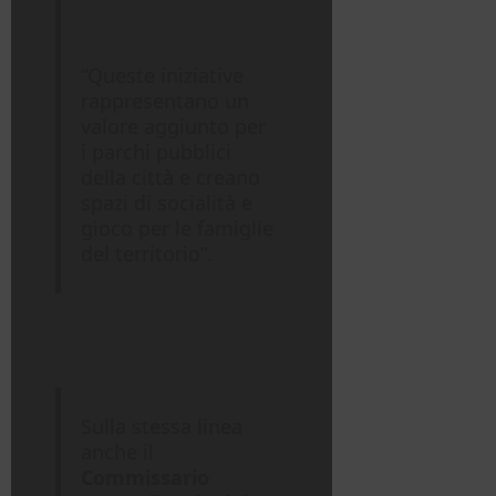
“Queste iniziative
rappresentano un
valore aggiunto per
i parchi pubblici
della città e creano
spazi di socialità e
gioco per le famiglie
del territorio”.
Sulla stessa linea
anche il
Commissario