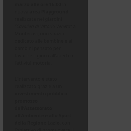
marzo alle ore 16:00
la
nuova
area Playground
realizzata nei giardini
“Cavalieri di Vittorio Veneto”
a
Monterosi, uno spazio
dedicato alle bambine e ai
bambini pensato per
favorire il gioco all’aperto e
l’attività motoria.
L’intervento è stato
realizzato grazie a un
investimento pubblico
promosso
dall’Assessorato
all’Ambiente e allo Sport
della Regione Lazio
, con
l’obiettivo di promuovere il