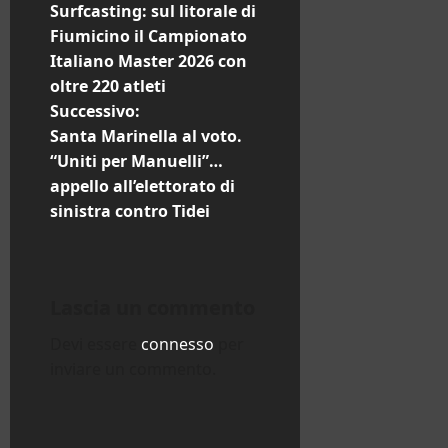
Surfcasting: sul litorale di
a
Fiumicino il Campionato
Italiano Master 2026 con
v
oltre 220 atleti
i
Successivo:
Santa Marinella al voto.
g
“Uniti per Manuelli”…
appello all’elettorato di
a
sinistra contro Tidei
z
i
Lascia un commento
o
Devi essere
connesso
per
n
inviare un commento.
e