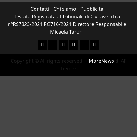
Contatti
Chi siamo
Pubblicità
Testata Registrata al Tribunale di Civitavecchia
n°RS7823/2021 RG716/2021 Direttore Responsabile
Micaela Taroni
Facebook
Instagram
YouTube
Twitter
Email
Ente
Parco
Copyright © All rights reserved.
|
MoreNews
di AF
Naturale
themes.
Bracciano-
Martignano