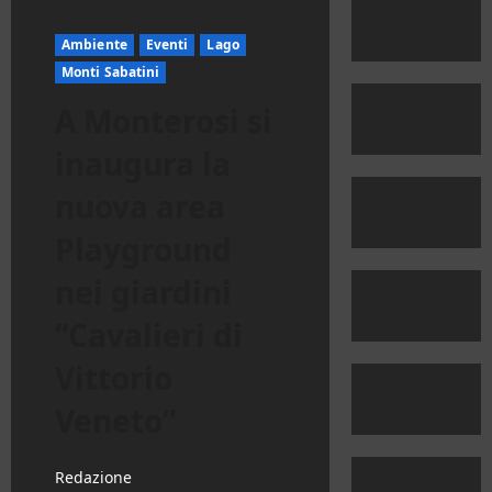
Ambiente
Eventi
Lago
Monti Sabatini
A Monterosi si
inaugura la
nuova area
Playground
nei giardini
“Cavalieri di
Vittorio
Veneto”
Redazione