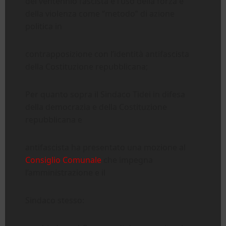
del ventennio fascista e l’uso della forza e
della violenza come “metodo” di azione
politica in
contrapposizione con l’identità antifascista
della Costituzione repubblicana;
Per quanto sopra il Sindaco Tidei in difesa
della democrazia e della Costituzione
repubblicana e
antifascista ha presentato una mozione al
Consiglio Comunale
che impegna
l’amministrazione e il
Sindaco stesso: