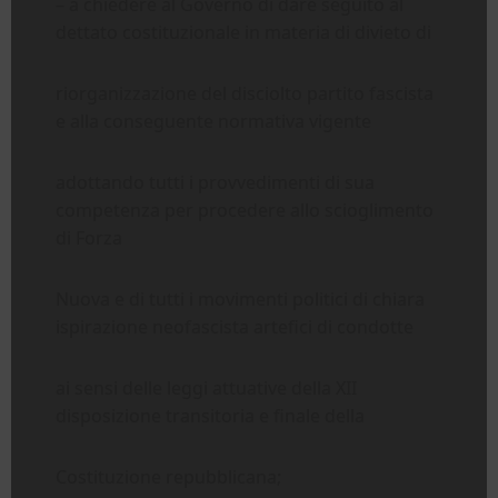
– a chiedere al Governo di dare seguito al
dettato costituzionale in materia di divieto di
riorganizzazione del disciolto partito fascista
e alla conseguente normativa vigente
adottando tutti i provvedimenti di sua
competenza per procedere allo scioglimento
di Forza
Nuova e di tutti i movimenti politici di chiara
ispirazione neofascista artefici di condotte
ai sensi delle leggi attuative della XII
disposizione transitoria e finale della
Costituzione repubblicana;