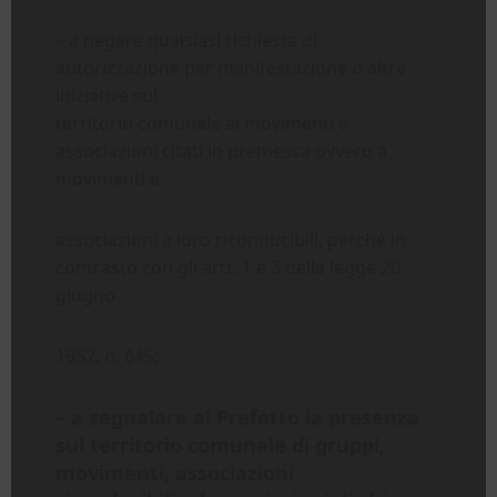
– a negare qualsiasi richiesta di
autorizzazione per manifestazione o altre
iniziative sul
territorio comunale ai movimenti e
associazioni citati in premessa ovvero a
movimenti e
associazioni a loro riconducibili, perché in
contrasto con gli artt. 1 e 3 della legge 20
giugno
1952, n. 645;
– a segnalare al Prefetto la presenza
sul territorio comunale di gruppi,
movimenti, associazioni