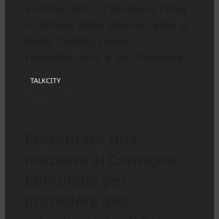
antifascista. Il Sindaco Tidei
in difesa della democrazia e
della Costituzione
repubblicana e antifascista
TALKCITY
15/10/2021
Presentato una
mozione al Consiglio
Comunale per
procedere allo