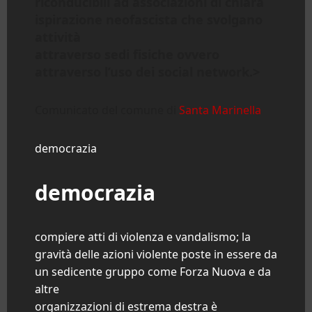
riconducibili ad associazioni di chiara
ispirazione neofascista che svolgano
attività
attraverso sedi fisiche ovvero
attraverso l’uso dei social network.>
Comunicato del comune di
Santa Marinella
democrazia
democrazia
compiere atti di violenza e vandalismo; la
gravità delle azioni violente poste in essere da
un sedicente gruppo come Forza Nuova e da
altre
organizzazioni di estrema destra è