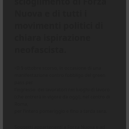
scioglimento di Forza
Nuova e di tutti i
movimenti politici di
chiara ispirazione
neofascista.
<Il 9 ottobre scorso, in occasione di una
manifestazione contro l’obbligo del green
pass per
l’ingresso dei lavoratori nei luoghi di lavoro
(che entrerà in vigore da oggi), nel centro di
Roma,
per l’intero pomeriggio e fino a tarda sera.
Soggetti appartenenti a Forza Nuova e ad