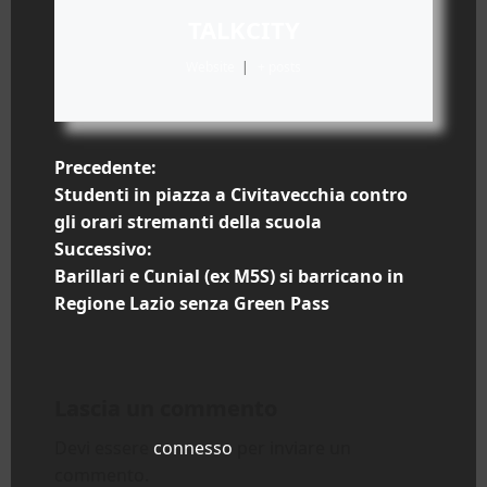
TALKCITY
Website
|
+ posts
N
Precedente:
Studenti in piazza a Civitavecchia contro
a
gli orari stremanti della scuola
Successivo:
v
Barillari e Cunial (ex M5S) si barricano in
i
Regione Lazio senza Green Pass
g
a
Lascia un commento
z
Devi essere
connesso
per inviare un
commento.