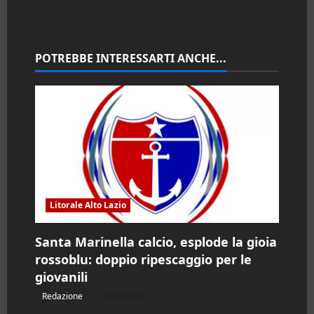
i
o
n
POTREBBE INTERESSARTI ANCHE...
e
a
r
t
i
Litorale Alto Lazio
c
Santa Marinella calcio, esplode la gioia
rossoblu: doppio ripescaggio per le
o
giovanili
l
Redazione
05/08/2026