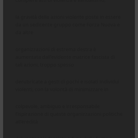
la gravità delle azioni violente poste in essere
da un sedicente gruppo come Forza Nuova e
da altre
organizzazioni di estrema destra è
aumentata dall’evidente matrice fascista di
tali azioni, troppo spesso
derubricate a gesti di pochi e isolati individui
violenti, con la volontà di minimizzare in
colpevole, ambiguo e irresponsabile
l’ispirazione di queste organizzazioni politiche
all’eredità