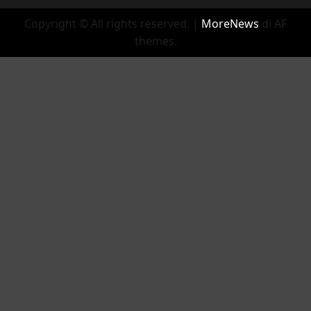
Copyright © All rights reserved.
|
MoreNews
di AF
themes.