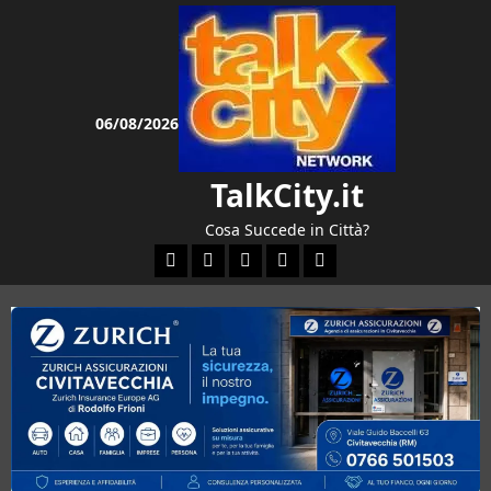
Vai
al
contenuto
06/08/2026
TalkCity.it
Cosa Succede in Città?
Facebook
Instagram
YouTube
Twitter
Email