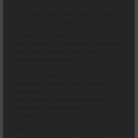
altre
di estrema destra hanno tentato di assaltare
le Istituzioni dando luogo a duri scontri
la polizia, a numerosi episodi di violenza e di
vandalismo, culminati con il grave
della sede della CGIL dove alcuni manifestanti
hanno fatto irruzione al piano terra
devastando diverse stanze.
Si tratta solo dell’ultimo di decine di
inquietanti episodi di violenza, verificatisi e
intensificatisi
negli ultimi anni, riconducibile a partiti e
movimenti di estrema destra che si
organizzano sui social
per infiltrarsi in manifestazioni organizzate
allo scopo di alimentare la tensione sociale e
compiere atti di violenza e vandalismo;