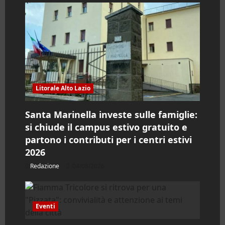
o
Litorale Alto Lazio
Santa Marinella investe sulle famiglie:
si chiude il campus estivo gratuito e
partono i contributi per i centri estivi
2026
Redazione
04/08/2026
Eventi