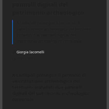
pannelli digitali del
patrimonio archeologico
A Ladispoli prosegue il percorso di
valorizzazione archeologica del territorio:
installati due pannelli digitali del
patrimonio archeologico comunale
Giorgia Iacomelli
02/11/2024
A Ladispoli prosegue il percorso di
valorizzazione archeologica del
territorio: installati due pannelli
digitali del patrimonio archeologico
comunale