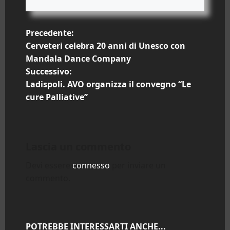
N
Precedente:
Cerveteri celebra 20 anni di Unesco con
a
Mandala Dance Company
Successivo:
v
Ladispoli. AVO organizza il convegno “Le
i
cure Palliative”
g
a
Lascia un commento
z
Devi essere
connesso
per inviare un
commento.
i
o
POTREBBE INTERESSARTI ANCHE...