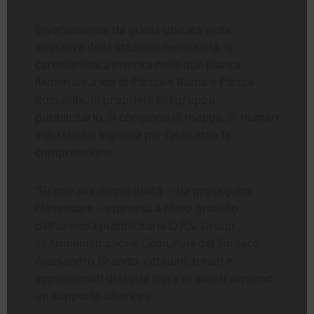
Diversamente da quella ubicata nella
vicinanze della stazione ferroviaria, la
cartellonistica inserita nelle due plance
illuminate a led di Piazzale Roma e Piazza
Rossellini, di proprietà del gruppo
pubblicitario, si compone di mappa, di numeri
e di relativa legenda per facilitarne la
comprensione.
“Grazie alla disponibilità – ha proseguito
l’Assessore – espressa a titolo gratuito
dall’azienda pubblicitaria O.P.S. Group
all’Amministrazione Comunale del Sindaco
Alessandro Grando, cittadini, turisti e
appassionati di storia d’ora in avanti avranno
un supporto ulteriore.