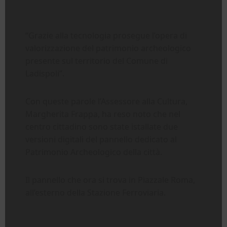
“Grazie alla tecnologia prosegue l’opera di
valorizzazione del patrimonio archeologico
presente sul territorio del Comune di
Ladispoli”.
Con queste parole l’Assessore alla Cultura,
Margherita Frappa, ha reso noto che nel
centro cittadino sono state istallate due
versioni digitali del pannello dedicato al
Patrimonio Archeologico della città.
Il pannello che ora si trova in Piazzale Roma,
all’esterno della Stazione Ferroviaria.