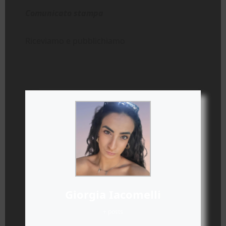
Comunicato stampa
Riceviamo e pubblichiamo
Giorgia Iacomelli
+ posts