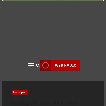
WEB RADIO
Menu
principale
Ladispoli
Ladispoli. Installati due