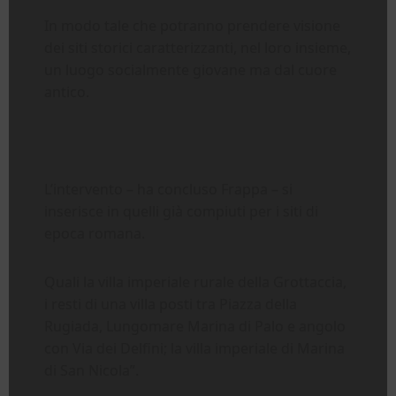
In modo tale che potranno prendere visione
dei siti storici caratterizzanti, nel loro insieme,
un luogo socialmente giovane ma dal cuore
antico.
L’intervento – ha concluso Frappa – si
inserisce in quelli già compiuti per i siti di
epoca romana.
Quali la villa imperiale rurale della Grottaccia,
i resti di una villa posti tra Piazza della
Rugiada, Lungomare Marina di Palo e angolo
con Via dei Delfini; la villa imperiale di Marina
di San Nicola”.