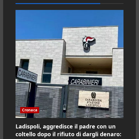
n
e
a
r
t
i
c
o
l
Cronaca
o
Ladispoli, aggredisce il padre con un
coltello dopo il rifiuto di dargli denaro: