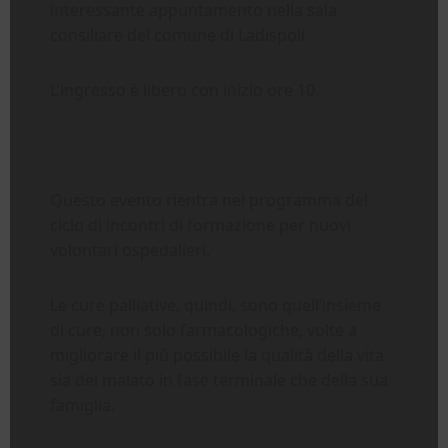
interessante appuntamento nella sala
consiliare del comune di Ladispoli.
L’ingresso è libero con inizio ore 10.
Questo evento rientra nel programma del
ciclo di incontri di formazione per nuovi
volontari ospedalieri.
Le cure palliative, quindi, sono quell’insieme
di cure, non solo farmacologiche, volte a
migliorare il più possibile la qualità della vita
sia del malato in fase terminale che della sua
famiglia.