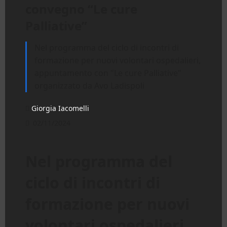
convegno “Le cure
Palliative”
Nel programma del ciclo di incontri di
formazione per nuovi volontari ospedalieri,
appuntamento con "Le cure Palliative"
organizzato da Avo Ladispoli
Giorgia Iacomelli
02/11/2024
Nel programma del
ciclo di incontri di
formazione per nuovi
volontari ospedalieri,