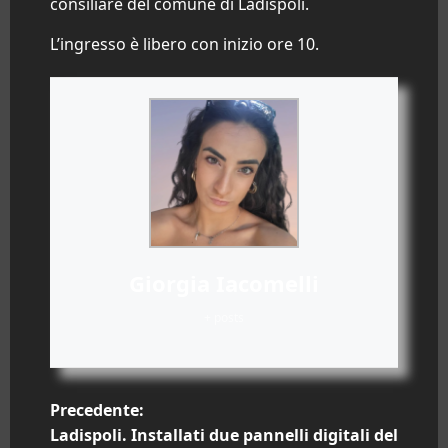
consiliare del comune di Ladispoli.
L’ingresso è libero con inizio ore 10.
Giorgia Iacomelli
+ posts
N
Precedente:
Ladispoli. Installati due pannelli digitali del