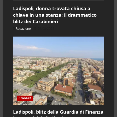
r
Ladispoli, donna trovata chiusa a
chiave in una stanza: il drammatico
t
blitz dei Carabinieri
i
Redazione
06/08/2026
c
o
l
o
Cronaca
Ladispoli, blitz della Guardia di Finanza