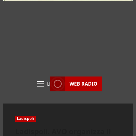
WEB RADIO
Menu
principale
Ladispoli
Ladispoli. AVO organizza il