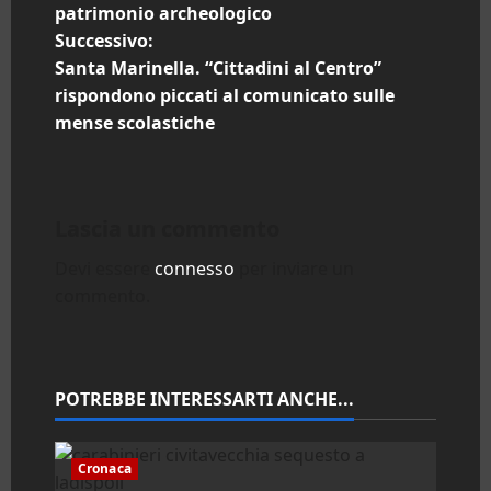
a
patrimonio archeologico
Successivo:
v
Santa Marinella. “Cittadini al Centro”
i
rispondono piccati al comunicato sulle
mense scolastiche
g
a
Lascia un commento
z
Devi essere
connesso
per inviare un
i
commento.
o
n
POTREBBE INTERESSARTI ANCHE...
e
a
Cronaca