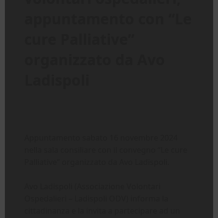
appuntamento con “Le
cure Palliative”
organizzato da Avo
Ladispoli
Appuntamento sabato 16 novembre 2024
nella sala consiliare con il convegno “Le cure
Palliative” organizzato da Avo Ladispoli.
Avo Ladispoli (Associazione Volontari
Ospedalieri – Ladispoli ODV) informa la
cittadinanza e la invita a partecipare ad un