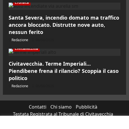
Cronaca
Santa Severa, incendio domato ma traffico
ancora bloccato. Distrutte nove auto,
nessun ferito
Redazione
06/08/2026
Civitavecchia
Civitavecchia. Terme Imperiali…
Piendibene frena il rilancio? Scoppia il caso
politico
Redazione
06/08/2026
Contatti
Chi siamo
Pubblicità
Testata Registrata al Tribunale di Civitavecchia
n°RS7823/2021 RG716/2021 Direttore Responsabile
Micaela Taroni