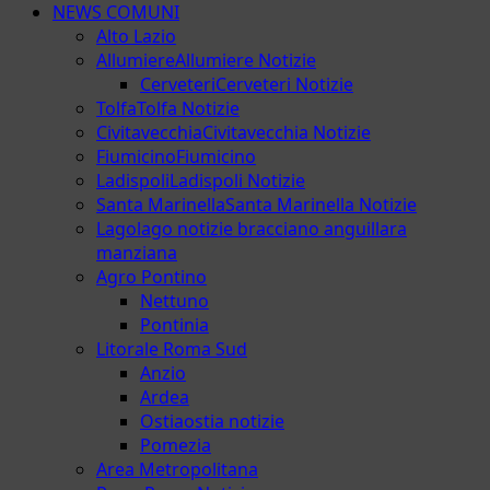
NEWS COMUNI
Alto Lazio
Allumiere
Allumiere Notizie
Cerveteri
Cerveteri Notizie
Tolfa
Tolfa Notizie
Civitavecchia
Civitavecchia Notizie
Fiumicino
Fiumicino
Ladispoli
Ladispoli Notizie
Santa Marinella
Santa Marinella Notizie
Lago
lago notizie bracciano anguillara
manziana
Agro Pontino
Nettuno
Pontinia
Litorale Roma Sud
Anzio
Ardea
Ostia
ostia notizie
Pomezia
Area Metropolitana