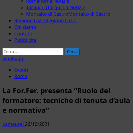
Roma
Roma Notizie
Tarquinia
Tarquinia Notizie
Montalto di Castro
Montalto di Castro
Regione Lazio
Regione Lazio
Chi siamo
Contatti
Pubblicità
Ricerca
per:
whatsapp
Eventi
Roma
La For.Fer. presenta “Ruolo del
formatore: tecniche di tenuta d’aula
e normativa”
kamaurel
26/10/2021