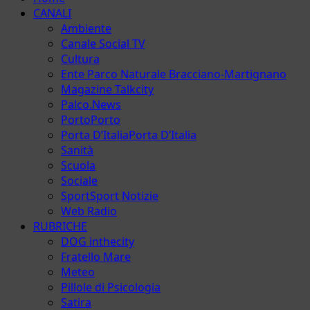
principale
CANALI
Ambiente
Canale Social TV
Cultura
Ente Parco Naturale Bracciano-Martignano
Magazine Talkcity
Palco.News
Porto
Porto
Porta D’Italia
Porta D’Italia
Sanità
Scuola
Sociale
Sport
Sport Notizie
Web Radio
RUBRICHE
DOG inthecity
Fratello Mare
Meteo
Pillole di Psicologia
Satira