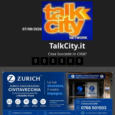
Vai
al
contenuto
07/08/2026
TalkCity.it
Cosa Succede in Città?
Facebook
Instagram
YouTube
Twitter
Email
Ente Parco Natural