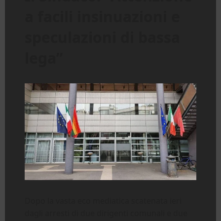
a facili insinuazioni e
speculazioni di bassa
lega”
Dopo la vasta eco mediatica scatenata ieri
dagli arresti di due dirigenti comunali e due