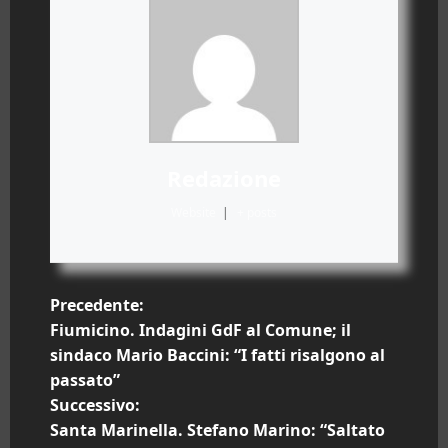
Redazione
Website
|
+ posts
N
Precedente:
Fiumicino. Indagini GdF al Comune; il
a
sindaco Mario Baccini: “I fatti risalgono al
passato”
v
Successivo:
i
Santa Marinella. Stefano Marino: “Saltato