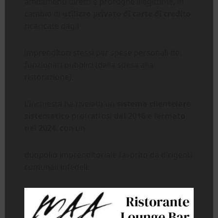
affidamenti diretti e proroghe illegittime, in
cambio di
utilizzo privato di carte di credito
ricaricate dagli
imprenditori stessi per spese personali dei
funzionari pubblici (dalla spesa alla
ristorazione).
L’inchiesta ha rivelato un
sistema clientelare
sistematico
protrattosi
dal 2016 e fermato
nel 2024
, con un
duopolio imprenditoriale favorito da dirigenti
comunali infedeli.