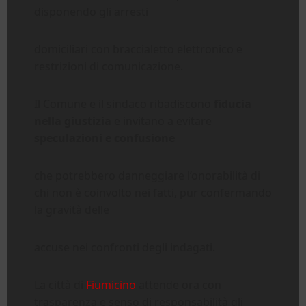
disponendo gli arresti
domiciliari con braccialetto elettronico e
restrizioni di comunicazione.
Il Comune e il sindaco ribadiscono
fiducia
nella giustizia
e invitano a evitare
speculazioni e confusione
che potrebbero danneggiare l’onorabilità di
chi non è coinvolto nei fatti, pur confermando
la gravità delle
accuse nei confronti degli indagati.
La città di
Fiumicino
attende ora con
trasparenza e senso di responsabilità gli