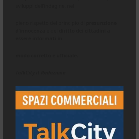
sviluppi dell’indagine, nel
pieno rispetto del principio di
presunzione
d’innocenza
e del
diritto dei cittadini a
essere informati in
modo corretto e ufficiale.
TalkCity.it Redazione