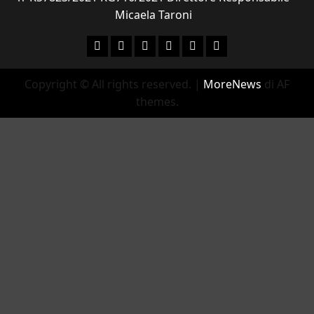
Micaela Taroni
Facebook
Instagram
YouTube
Twitter
Email
Ente Parco Natural
Copyright © All rights reserved.
|
MoreNews
di AF
themes.