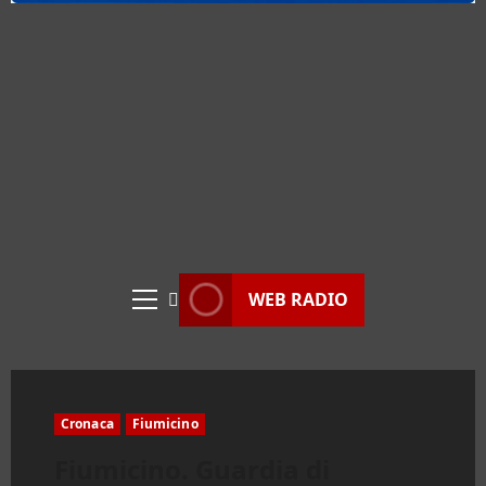
WEB RADIO
Menu
principale
Cronaca
Fiumicino
Fiumicino. Guardia di