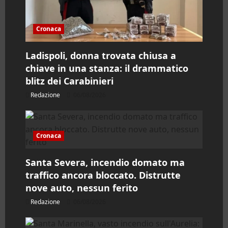
i
c
Cronaca
o
Ladispoli, donna trovata chiusa a
l
chiave in una stanza: il drammatico
blitz dei Carabinieri
o
Redazione
06/08/2026
Cronaca
Santa Severa, incendio domato ma
traffico ancora bloccato. Distrutte
nove auto, nessun ferito
Redazione
06/08/2026