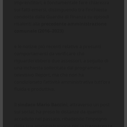
imprenditori, è fondamentale fare chiarezza
sui fatti emersi, distinguendo tra l’inchiesta
condotta dalla Guardia di Finanza su episodi
risalenti alla
precedente amministrazione
comunale (2016–2023)
e le notizie più recenti relative a presunti
comportamenti da verificare che
riguarderebbero due assessori, a seguito di
una inchiesta sollecitata dal programma
televisivo Report, ma che non ha
condizionato l’attività amministrativa tutt’ora
fluida e produttiva.
Il
sindaco Mario Baccini
, attraverso un post
sui social, ha preso le distanze da quanto
accaduto nel passato, ribadendo l’impegno
della sua amministrazione per la
trasparenza