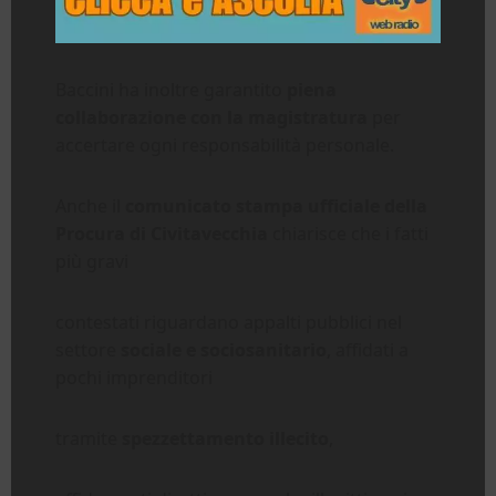
Baccini ha inoltre garantito
piena
collaborazione con la magistratura
per
accertare ogni responsabilità personale.
Anche il
comunicato stampa ufficiale della
Procura di Civitavecchia
chiarisce che i fatti
più gravi
contestati riguardano appalti pubblici nel
settore
sociale e sociosanitario
, affidati a
pochi imprenditori
tramite
spezzettamento illecito
,