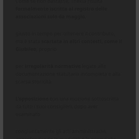
Come se non bastasse, Thekla risulta
formalmente iscritta al registro delle
associazioni solo da maggio
,
giusto in tempo per ottenere il contributo,
ma è stata
scartata in altri contesti, come il
Giubileo
, proprio
per
irregolarità normative
legate alla
documentazione statutaria incompleta e alla
scarsa storicità.
L’opposizione c
on una mozione sottoscritta
da tutti i suoi consiglieri, dopo aver
esaminato
congiuntamente gli atti amministrativi,
approfondendo le modalità e le norme che