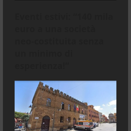
Eventi estivi: “140 mila
euro a una società
neo-costituita senza
un minimo di
esperienza!”