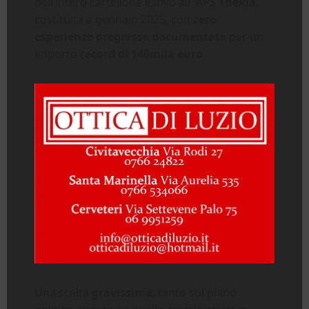
dell’intero cartellone estivo all’
APS
Thekla
,
costituita a gennaio 2025, con
zero
esperienze pregresse documentate
per un
importo
record di 140mila euro
.
Una scelta
gravissima
, tanto sul piano