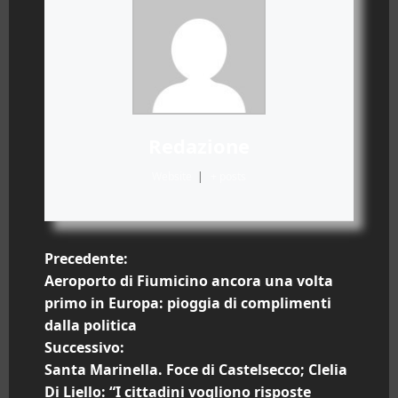
Redazione
Website
|
+ posts
N
Precedente:
Aeroporto di Fiumicino ancora una volta
a
primo in Europa: pioggia di complimenti
dalla politica
v
Successivo:
i
Santa Marinella. Foce di Castelsecco; Clelia
Di Liello: “I cittadini vogliono risposte