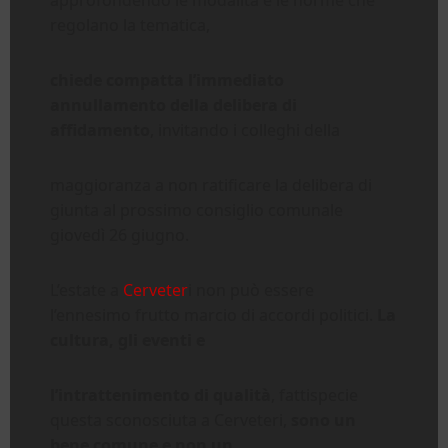
regolano la tematica,
chiede compatta l’immediato
annullamento della delibera di
affidamento
, invitando i colleghi della
maggioranza a non ratificare la delibera di
giunta al prossimo consiglio comunale
giovedì 26 giugno.
L’estate a
Cerveter
i non può essere
l’ennesimo frutto marcio di accordi politici.
La
cultura, gli eventi e
l’intrattenimento di qualità
, fattispecie
questa sconosciuta a Cerveteri,
sono un
bene comune e non un