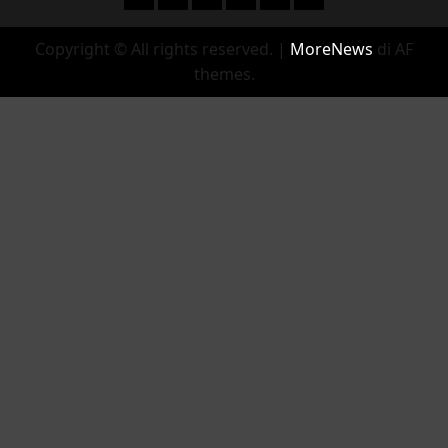
Copyright © All rights reserved.
|
MoreNews
di AF
themes.