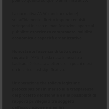
politico quanto su quello amministrativo.
La normativa ANAC (anticorruzione)
sull’affidamento diretto impone requisiti
stringenti in caso di manifestazioni aperte al
pubblico:
esperienza comprovata, solidità
economica e capacità organizzative
.
N
onostante l’assenza di tutti questi
requisiti
, l’APS Thekla nata 5 mesi fa a
Ladispoli è riuscita a ottenere in pochi mesi
un incarico così significativo.
Un’operazione che
solleva legittime
preoccupazioni in merito alla trasparenza
del processo decisionale e alla possibilità di
rapporti privilegiati tra soggetti
dell’associazione e membri