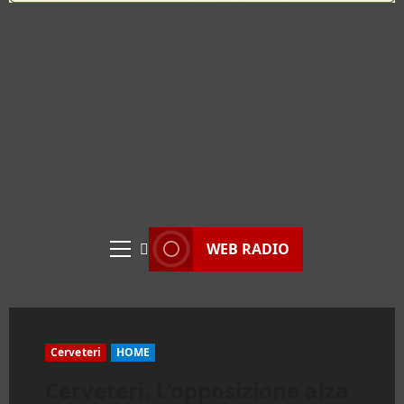
WEB RADIO
Menu
principale
Cerveteri
HOME
Cerveteri. L’opposizione alza