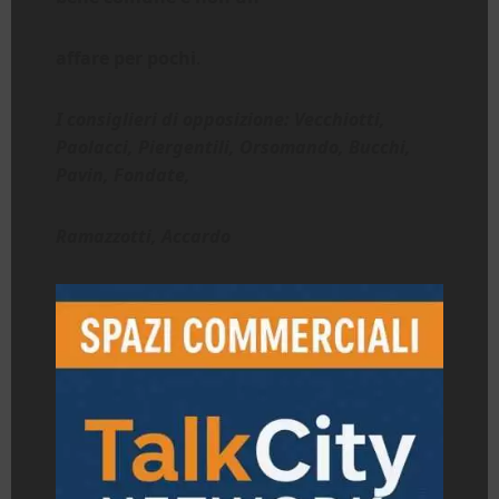
affare per pochi
.
I consiglieri di opposizione: Vecchiotti,
Paolacci, Piergentili, Orsomando, Bucchi,
Pavin, Fondate,
Ramazzotti, Accardo