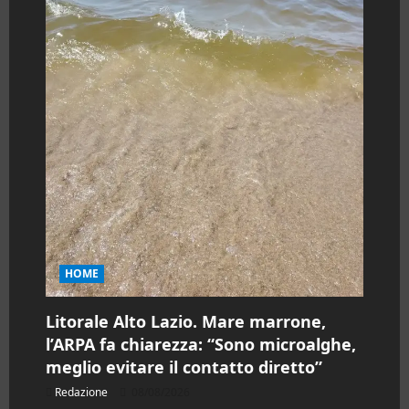
c
o
l
o
HOME
Litorale Alto Lazio. Mare marrone,
l’ARPA fa chiarezza: “Sono microalghe,
meglio evitare il contatto diretto”
Redazione
08/08/2026