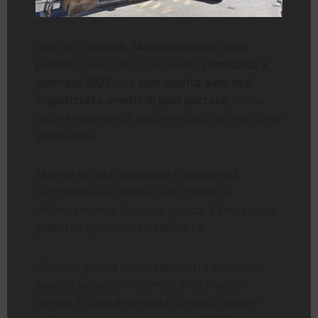
Una cifra
record: 140mila euro
di fondi
pubblici assegnati a una realtà
costituita a
gennaio 2025
, che
non risulta aver mai
organizzato eventi di pari portata
, senza
alcuna esperienza documentata né una storia
associativa.
Mentre la città attendeva trasparenza,
competenza e visione nella gestione
dell’estate vista la nuova giunta, il Sindaco ha
preferito procedere nell’ombra.
Con una giunta dimezzata — tre assessori
assenti su sette — tramite affidamento
diretto è stata assegnata l’organizzazione