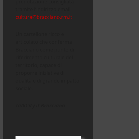
prenotazione consigliata
tramite l’indirizzo email
cultura@bracciano.rm.it
.
Un cartellone ricco e
articolato che conferma
Bracciano come punto di
riferimento culturale del
territorio, capace di
proporre iniziative di
qualità e di grande impatto
sociale.
TalkCity.it Bracciano