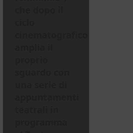
che dopo il
ciclo
cinematografico
amplia il
proprio
sguardo con
una serie di
appuntamenti
teatrali in
programma