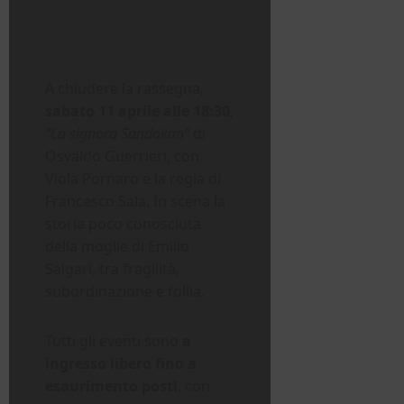
A chiudere la rassegna,
sabato 11 aprile alle 18:30
,
“La signora Sandokan”
di
Osvaldo Guerrieri, con
Viola Pornaro e la regia di
Francesco Sala. In scena la
storia poco conosciuta
della moglie di Emilio
Salgari, tra fragilità,
subordinazione e follia.
Tutti gli eventi sono
a
ingresso libero fino a
esaurimento posti
, con