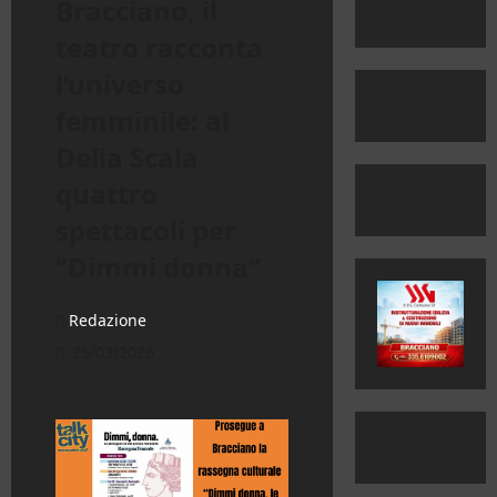
Bracciano, il
teatro racconta
l’universo
femminile: al
Delia Scala
quattro
spettacoli per
“Dimmi donna”
Redazione
25/03/2026