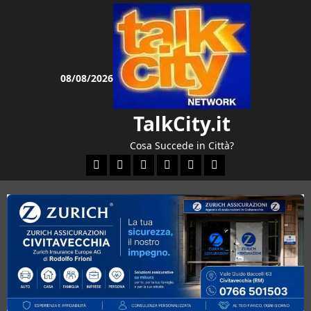
Vai
al
contenuto
08/08/2026
TalkCity.it
Cosa Succede in Città?
Facebook
Instagram
YouTube
Twitter
Email
Ente Parco Natural