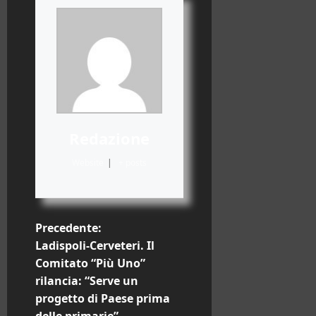
Redazione
Website
|
+ posts
N
Precedente:
Ladispoli-Cerveteri. Il
a
Comitato “Più Uno”
rilancia: “Serve un
v
progetto di Paese prima