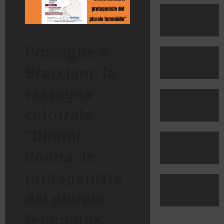
Prosegue a
Bracciano la
rassegna
culturale
“Dimmi
donna, le
protagoniste
del plurale
femminile”
,