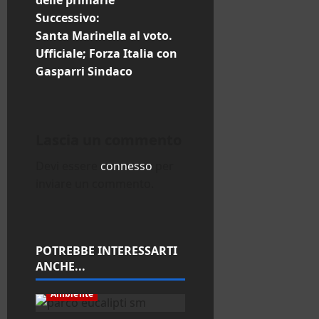
i
delle primarie”
Successivo:
g
Santa Marinella al voto.
Ufficiale; Forza Italia con
a
Gasparri Sindaco
z
i
Lascia un commento
o
Devi essere
connesso
per
n
inviare un commento.
e
a
POTREBBE INTERESSARTI
ANCHE...
r
Ambiente
t