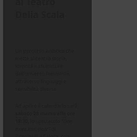
al Teatro
Delia Scala
Un percorso artistico che
mette al centro storie,
identità e sfumature
dell’universo femminile,
attraverso linguaggi e
sensibilità diverse.
Ad aprire il calendario sarà,
sabato 28 marzo alle ore
18:30
, lo spettacolo
“One
more kiss, dear”
di
Pimpinelli e Caloro, con