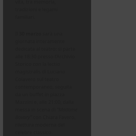
vita, tra memoria,
tradizioni e legami
familiari.
Il
30 marzo
sarà una
giornata interamente
dedicata al teatro: si parte
alle 18:30 presso l’Archivio
Storico con la lectio
magistralis di Luciano
Colavero sul teatro
contemporaneo, seguita
da un buffet in piazza
Mazzini e, alle 21:00, dalla
messa in scena di
“Madame
Bovary”
con Chiara Favero,
rilettura moderna del
celebre classico.