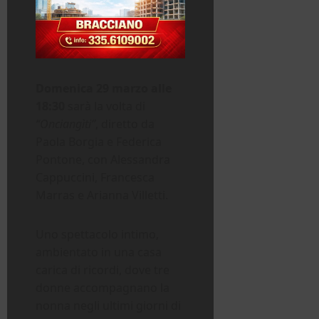
Domenica 29 marzo alle
18:30
sarà la volta di
“Onciangìti”
, diretto da
Paola Borgia e Federica
Pontone, con Alessandra
Cappuccini, Francesca
Marras e Arianna Villetti.
Uno spettacolo intimo,
ambientato in una casa
carica di ricordi, dove tre
donne accompagnano la
nonna negli ultimi giorni di