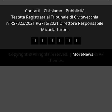
Contatti
Chi siamo
Pubblicità
Testata Registrata al Tribunale di Civitavecchia
n°RS7823/2021 RG716/2021 Direttore Responsabile
Micaela Taroni
Facebook
Instagram
YouTube
Twitter
Email
Ente Parco Natural
Copyright © All rights reserved.
|
MoreNews
di AF
themes.