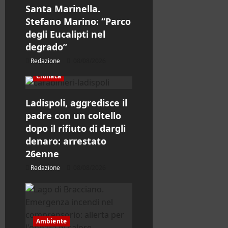
i
Santa Marinella.
Stefano Marino: “Parco
c
degli Eucalipti nel
degrado”
o
Redazione
08/08/2026
l
Cronaca
o
Ladispoli, aggredisce il
padre con un coltello
dopo il rifiuto di dargli
denaro: arrestato
26enne
Redazione
08/08/2026
Ambiente