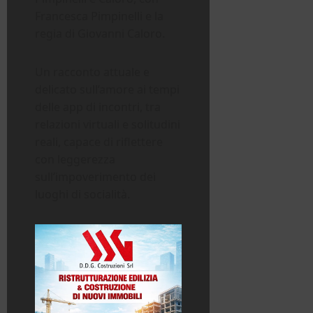
Francesca Pimpinelli e la
regia di Giovanni Caloro.
Un racconto attuale e
delicato sull’amore ai tempi
delle app di incontri, tra
relazioni virtuali e solitudini
reali, capace di riflettere
con leggerezza
sull’impoverimento dei
luoghi di socialità.