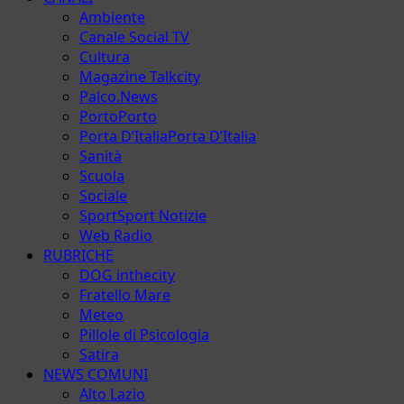
Ambiente
Canale Social TV
Cultura
Magazine Talkcity
Palco.News
Porto
Porto
Porta D’Italia
Porta D’Italia
Sanità
Scuola
Sociale
Sport
Sport Notizie
Web Radio
RUBRICHE
DOG inthecity
Fratello Mare
Meteo
Pillole di Psicologia
Satira
NEWS COMUNI
Alto Lazio