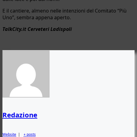
E il cantiere, almeno nelle intenzioni del Comitato “Più
Uno”, sembra appena aperto.
TalkCity.it Cerveteri Ladispoli
Redazione
Website
|
+ posts