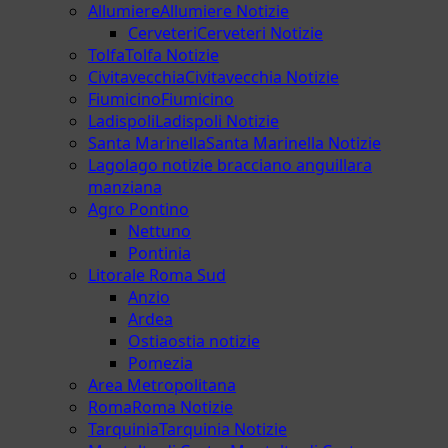
Allumiere
Allumiere Notizie
Cerveteri
Cerveteri Notizie
Tolfa
Tolfa Notizie
Civitavecchia
Civitavecchia Notizie
Fiumicino
Fiumicino
Ladispoli
Ladispoli Notizie
Santa Marinella
Santa Marinella Notizie
Lago
lago notizie bracciano anguillara
manziana
Agro Pontino
Nettuno
Pontinia
Litorale Roma Sud
Anzio
Ardea
Ostia
ostia notizie
Pomezia
Area Metropolitana
Roma
Roma Notizie
Tarquinia
Tarquinia Notizie