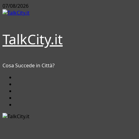
Vai
07/08/2026
al
contenuto
TalkCity.it
Cosa Succede in Città?
Facebook
Instagram
YouTube
Twitter
Email