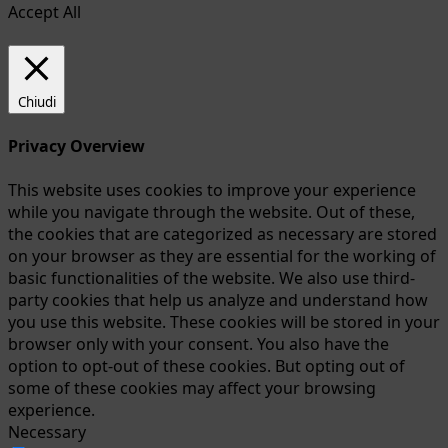
Accept All
Chiudi
Privacy Overview
This website uses cookies to improve your experience
while you navigate through the website. Out of these,
the cookies that are categorized as necessary are stored
on your browser as they are essential for the working of
basic functionalities of the website. We also use third-
party cookies that help us analyze and understand how
you use this website. These cookies will be stored in your
browser only with your consent. You also have the
option to opt-out of these cookies. But opting out of
some of these cookies may affect your browsing
experience.
Necessary