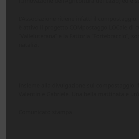
l’Innovazione dell’Agricoltura del Lazio) ed è
L’Associazione ritiene infatti il compostaggio,
è attivo il progetto COMpostaggo LOCale di cui B
“Valleluterana” e la Fattoria “Fortebraccio”, 
natalizi.
Insieme alla divulgazione sul compostaggio, f
Valentin e Gabriele. Una bella mattinata e un
Comunicato stampa