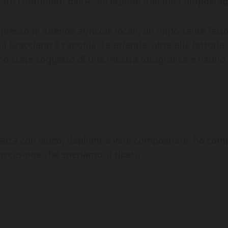
 stato coordinato dall’Associazione Italiana Compostag
 presso le aziende agricole locali, un importante fatto
racciano è capofila. Le aziende, oltre alla fattoria “L
sono state soggetto di una mostra fotografica e hanno 
atta con video, dépliant e vere compostiere, ha comp
’occasione che speriamo si ripeta.