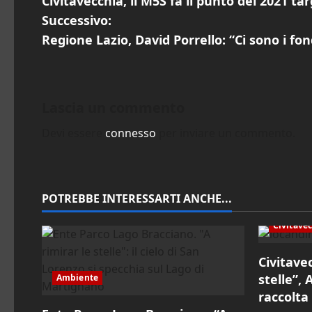
Civitavecchia, il M5S fa il punto del 2021 t
a
Successivo:
v
Regione Lazio, David Porrello: “Ci sono i fon
i
g
Lascia un commento
a
Devi essere
connesso
per inviare un commento.
z
i
POTREBBE INTERESSARTI ANCHE...
o
Civitave
n
Civitave
e
stelle”,
Ambiente
raccolta
a