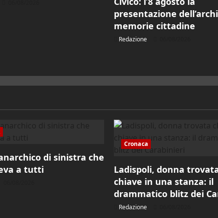
Civico: l’8 agosto la
06/08/2026
presentazione dell’archi
memorie cittadine
Redazione
06/08/2026
k
Cronaca
’anarchico di sinistra che
va a tutti
Ladispoli, donna trovat
chiave in una stanza: il
06/08/2026
drammatico blitz dei Ca
Redazione
06/08/2026