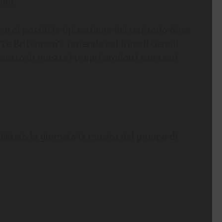
gio.
re di possibile tipizzazione del territorio dove
e Bricchette”, l’azienda dei fratelli Gentili
posto in mostra i propri prodotti con cesti
letato la giornata la musica del gruppo di