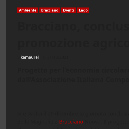
Ambiente
Bracciano
Eventi
Lago
Bracciano, conclu
promozione agrico
kamaurel
31/12/2021
Progetto per l’economia circolare
dall’Associazione Italiana Comp
Si è svolta il 29 dicembre la giornata conclusi
delle Magnolie a
Bracciano
Nuova. Il progetto