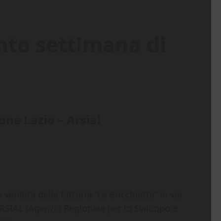
nto settimana di
one Lazio – Arsial
vendita della fattoria “Le Bricchiette” in via
ARSIAL (Agenzia Regionale per lo Sviluppo e