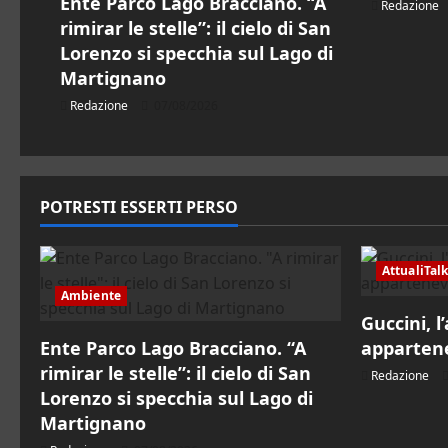
Ente Parco Lago Bracciano. “A
Redazione
r
rimirar le stelle”: il cielo di San
Lorenzo si specchia sul Lago di
t
Martignano
Redazione
07/08/2026
i
c
o
POTRESTI ESSERTI PERSO
l
AttualiTal
o
Ambiente
Guccini, l
Ente Parco Lago Bracciano. “A
appartene
rimirar le stelle”: il cielo di San
Redazione
Lorenzo si specchia sul Lago di
Martignano