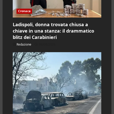
i
Cronaca
c
o
Ladispoli, donna trovata chiusa a
chiave in una stanza: il drammatico
l
blitz dei Carabinieri
o
Redazione
06/08/2026