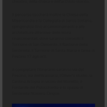
chiostro, della chiesa e dell’archivio storico.
Il percorso toccherà inoltre la Chiesa della
Misericordia e la Collegiata di Santo Stefano,
spingendosi fino ai camminamenti e alle
architetture difensive delle mura
rinascimentali, dove saranno coinvolti il
Torrione di San Clemente, il Bastione della
Sentinella, il Torrione di Santa Maria e l’area di
Pescino 17 agli orti.
A completare l’itinerario saranno via del
Pescino, via dell’Arazzaria, l’Oliver’s studio, la
Cantina Artopia in vicolo del Moretto, il
Fontanile del Pidocchietto e lo spazio di
Sentinella Numero Cinque.