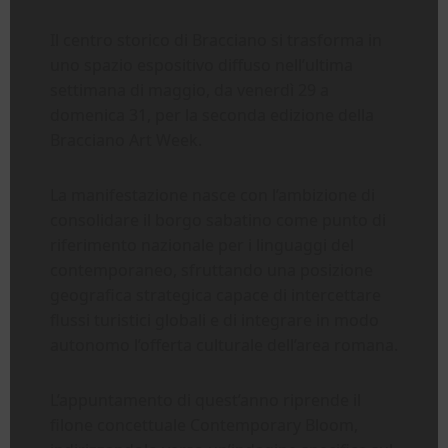
Il centro storico di Bracciano si trasforma in
uno spazio espositivo diffuso nell’ultima
settimana di maggio, da venerdì 29 a
domenica 31, per la seconda edizione della
Bracciano Art Week.
La manifestazione nasce con l’ambizione di
consolidare il borgo sabatino come punto di
riferimento nazionale per i linguaggi del
contemporaneo, sfruttando una posizione
geografica strategica capace di intercettare
flussi turistici globali e di integrare in modo
autonomo l’offerta culturale dell’area romana.
L’appuntamento di quest’anno riprende il
filone concettuale Contemporary Bloom,