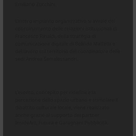
Emiliano Zucchini.
L’intero impianto organizzativo si avvale del
coordinamento delle relazioni istituzionali di
Francesco Rinaldi, della strategia di
comunicazione digitale di Belinda Malfetti e
del lavoro sul territorio del coordinatore delle
sedi Andrea Serralessandri.
L’evento, concepito per ridefinire la
percezione dello spazio urbano e stimolare il
dibattito culturale locale, viene realizzato
anche grazie al supporto dei partner
InsideArt, Futura e Garagnani Pubblicità.