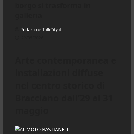
borgo si trasforma in
galleria
Redazione TalkCity.it
22/05/2026
Arte contemporanea e
installazioni diffuse
nel centro storico di
Bracciano dall’29 al 31
maggio