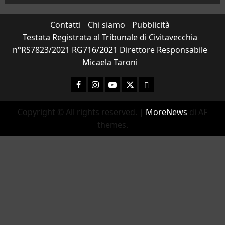
Contatti
Chi siamo
Pubblicità
Testata Registrata al Tribunale di Civitavecchia
n°RS7823/2021 RG716/2021 Direttore Responsabile
Micaela Taroni
Facebook
Instagram
YouTube
Twitter
Email
Copyright © All rights reserved.
|
MoreNews
di AF
themes.