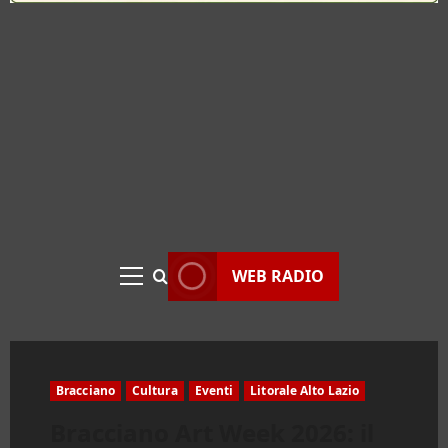
WEB RADIO
Menu
principale
Bracciano
Cultura
Eventi
Litorale Alto Lazio
Bracciano Art Week 2026: il