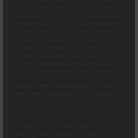
Il nucleo teorico della rassegna si sviluppa a
partire da una riflessione dell’artista
concettuale The Astronut: la libertà contiene
l’amore, ma l’amore non contiene la libertà.
Questa traccia viene interpretata attraverso
un ventaglio articolato di espressioni
artistiche che includono installazioni
scultoree, interventi visivi, opere multimediali,
percorsi sonori e contributi letterari,
strutturati per essere fruibili da un pubblico
eterogeneo e non limitato ai soli addetti ai
lavori.
Accanto ai percorsi espositivi, il festival
ospiterà anche rassegne collaterali come
Fioritura di parole, incentrata sulla scrittura, e
Fioritura ribelle.