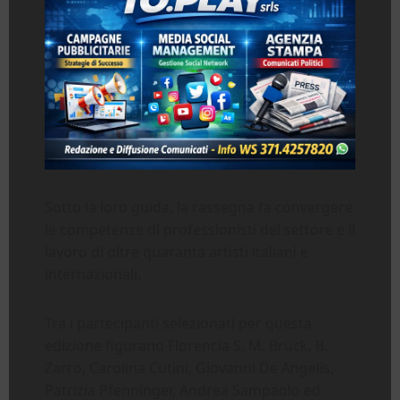
Sotto la loro guida, la rassegna fa convergere
le competenze di professionisti del settore e il
lavoro di oltre quaranta artisti italiani e
internazionali.
Tra i partecipanti selezionati per questa
edizione figurano Florencia S. M. Brück, B.
Zarro, Carolina Cutini, Giovanni De Angelis,
Patrizia Pfenninger, Andrea Sampaolo ed