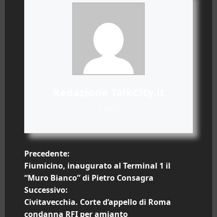
Redazione TalkCity.it
+ posts
N
Precedente:
Fiumicino, inaugurato al Terminal 1 il
a
“Muro Bianco” di Pietro Consagra
Successivo:
v
Civitavecchia. Corte d’appello di Roma
condanna RFI per amianto