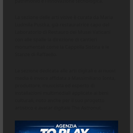
patrimonio e l’innovazione tecnologica.
La sezione delle arti visive è curata da Maria
Ludmila Pustka, già restauratrice capo del
Laboratorio di Restauro dei Musei Vaticani
con alle spalle la direzione di cantieri
monumentali come la Cappella Sistina e le
Stanze di Raffaello.
La sezione dedicata alle arti digitali e ai nuovi
media è invece affidata a Massimiliano Ionta,
produttore, musicista ed esperto di
installazioni multimediali applicate ai beni
culturali, noto anche per il suo progetto
artistico e avatar digitale The Astronut.