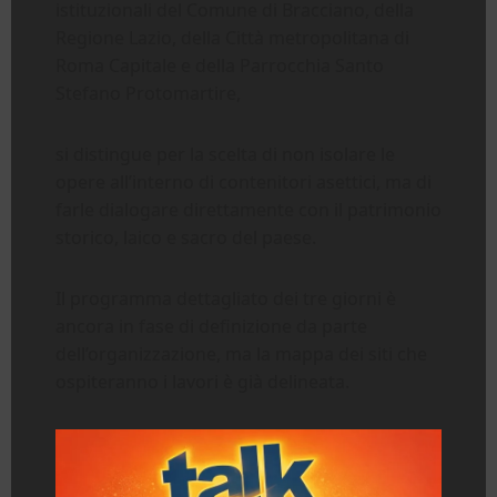
istituzionali del Comune di Bracciano, della
Regione Lazio, della Città metropolitana di
Roma Capitale e della Parrocchia Santo
Stefano Protomartire,
si distingue per la scelta di non isolare le
opere all’interno di contenitori asettici, ma di
farle dialogare direttamente con il patrimonio
storico, laico e sacro del paese.
Il programma dettagliato dei tre giorni è
ancora in fase di definizione da parte
dell’organizzazione, ma la mappa dei siti che
ospiteranno i lavori è già delineata.