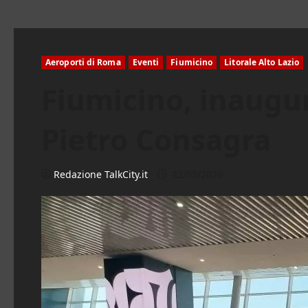
Aeroporti di Roma
Eventi
Fiumicino
Litorale Alto Lazio
Fiumicino, inaugur
Pietro Consagra
Redazione TalkCity.it
22/05/2026