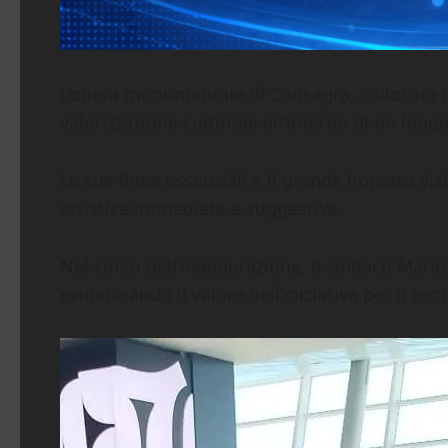
L’opera monumentale di Consagra, collocata in
valorizzazione culturale all’interno di un lu
Le sue linee essenziali e il grande impatto vi
artistica immediata e suggestiva.
Nel corso dell’inaugurazione, il sindaco Mario
evidenziando il valore dell’iniziativa per il te