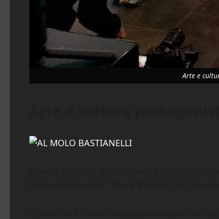
Arte e cult
Arte e cultura protagonis
Questa mattina, presso l’area partenze interna
l’imponente opera
“Muro Bianco”
del maest
L’evento si è svolto alla presenza delle istit