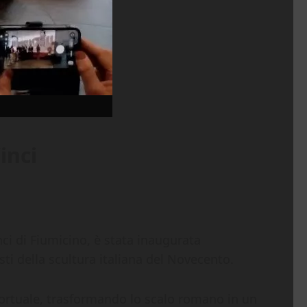
inci
ci di Fiumicino, è stata inaugurata
ti della scultura italiana del Novecento.
oportuale, trasformando lo scalo romano in un