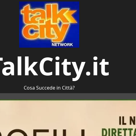
alkCity.it
Cosa Succede in Città?