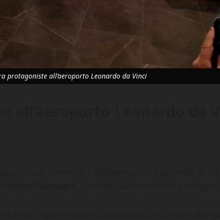
ura protagoniste all’aeroporto Leonardo da Vinci
te all’aeroporto Leonardo da V
zionali del Terminal 1 dell’aeroporto Leonardo da Vin
ro
Pietro Consagra
, uno dei più importanti protagonis
uzioni e dei rappresentanti del mondo culturale e aer