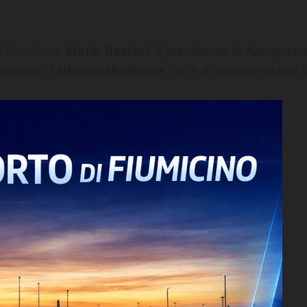
di Fiumicino
Mario Baccini,
il presidente di Aeroporti
Deputati
Federico Mollicone
, oltre a rappresentanti 