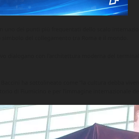
 uno dei punti più frequentati dello scalo internazio
ogo simbolo del collegamento tra Roma e il mondo.
sivo dialogano con l’architettura moderna del terminal
 Baccini ha sottolineato come “la cultura debba viver
rritorio di Fiumicino e per l’immagine internazionale del