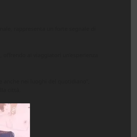
nale, rappresenta un forte segnale di
, offrendo ai viaggiatori un’esperienza
e anche nei luoghi del quotidiano”,
la città.