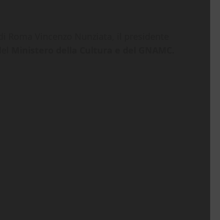
 di Roma Vincenzo Nunziata, il presidente
del
Ministero della Cultura e del GNAMC.