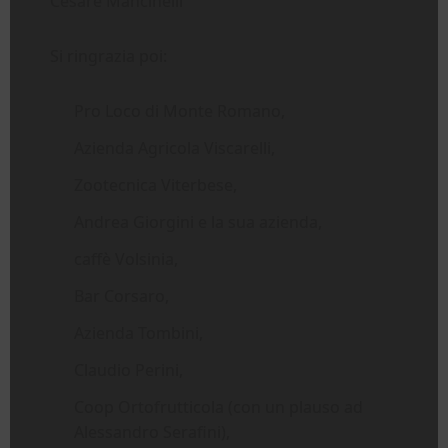
Cesare Mancinelli
Si ringrazia poi:
Pro Loco di Monte Romano,
Azienda Agricola Viscarelli,
Zootecnica Viterbese,
Andrea Giorgini e la sua azienda,
caffè Volsinia,
Bar Corsaro,
Azienda Tombini,
Claudio Perini,
Coop Ortofrutticola (con un plauso ad
Alessandro Serafini),