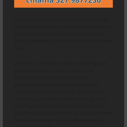
Per l’organizzazione Andrea Ortenzi e Fabio
Gagni tengono a fare un plauso particolare a
Gian Piero Di Carlo, Giovanni Mancinelli e
Marco Sabbatini, oltre che a tutto il Viscarelli’s
team.
L’Adunanza Agricola è stata possibile grazie
ad Andrea Ortenzi e Fabio Gagni, con
Maremma Old Style (con un plauso
particolare a Gianluca Olivieri e Jennifer
Guazzini) e Se Ami Tarquinia, al Comune di
Tarquinia con il Sindaco Francesco Sposetti
ed il Presidente del Consiglio Alberto Blasi e
alla Diocesi di Civitavecchia Tarquinia con don
Dario e don Augusto, alla Polizia Locale, a