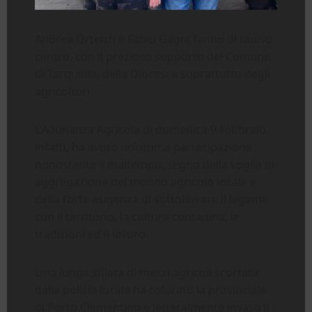
Andrea Ortenzi e Fabio Gagni fanno di nuovo
centro, con il prezioso supporto del Comune
di Tarquinia, della Diocesi e soprattutto degli
agricoltori.
L’Adunanza Agricola di domenica 9 Febbraio,
infatti, ha avuto un’ottima partecipazione
nonostante il maltempo, segno della voglia di
aggregazione del mondo agricolo locale e
della forte esigenza di sottolineare il legame
con il territorio, la cultura contadina, le
tradizioni ed il lavoro.
Una lunga sfilata di mezzi agricoli scortata
dalla polizia locale ha colorato la provinciale
di Porto Clementino e letteralmente invaso il