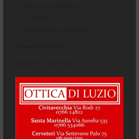
Ristorante Ambaradam,
bar Stop 83,
Cancellieri bar e autolavaggio.
Comunicato stampa
Riceviamo e pubblichiamo