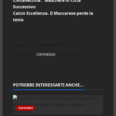
Civitavecchia. “Maschere in Città”
a
Successivo:
Calcio Eccellenza. Il Maccarese perde la
v
testa
i
g
Lascia un commento
a
Devi essere
connesso
per inviare un
z
commento.
i
o
POTREBBE INTERESSARTI ANCHE...
n
e
Cerveteri
a