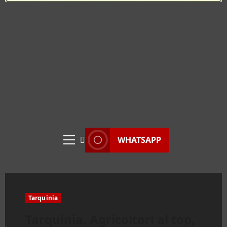
WHATSAPP
Menu
principale
Tarquinia
Tarquinia. Agricoltori al top,