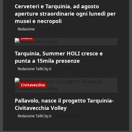
Cerveteri e Tarquinia, ad agosto
r
aperture straordinarie ogni lunedì per
musei e necropoli
t
Redazione
03/08/2026
i
Eventi
c
Tarquinia, Summer HOLI cresce e
o
punta a 15mila presenze
Redazione TalkCity.it
30/07/2026
l
o
Civitavecchia
Pallavolo, nasce il progetto Tarquinia-
Civitavecchia Volley
Redazione TalkCity.it
29/07/2026