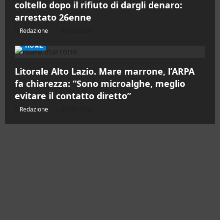
coltello dopo il rifiuto di dargli denaro:
arrestato 26enne
Redazione
08/08/2026
HOME
Litorale Alto Lazio. Mare marrone, l’ARPA
fa chiarezza: “Sono microalghe, meglio
evitare il contatto diretto”
Redazione
08/08/2026
Contatti
Chi siamo
Pubblicità
Testata Registrata al Tribunale di Civitavecchia
n°RS7823/2021 RG716/2021 Direttore Responsabile
Micaela Taroni
Facebook
Instagram
YouTube
Twitter
Email
Ente Parco Natural