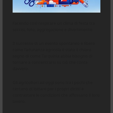
Facendo così respirare un clima di festa tra
sorrisi, foto, aggregazione e divertimento.
Il successo di un evento spontaneo e libero
come l’adunanza agricola è stato il chiaro
segno di come Tarquinia abbia bisogno di
tornare a concentrarsi su ciò che conta
davvero.
Gli agricoltori ad oggi sono tra i pochi che
cercano di lottare per i propri diritti e
contrastare le condizioni che affossano il loro
lavoro.