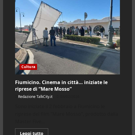
Cultura
Fiumicino. Cinema in città… iniziate le
riprese di “Mare Mosso”
Redazione TalkCity.it
03/02/2026
Sono iniziate il 2 febbraio a Fiumicino le
riprese del film “Mare Mosso”, prodotto dalla
Master Five...
Leggi
Leggi tutto