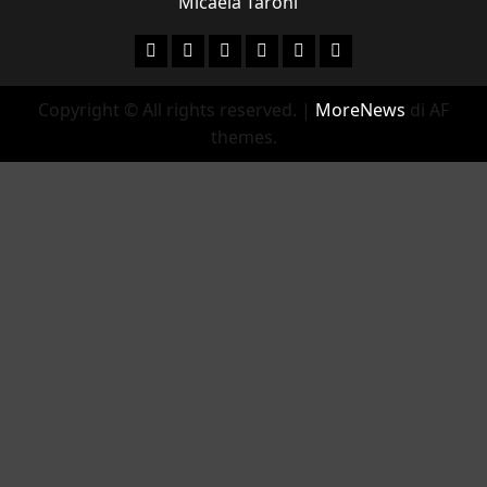
Micaela Taroni
Facebook
Instagram
YouTube
Twitter
Email
Ente Parco Natural
Copyright © All rights reserved.
|
MoreNews
di AF
themes.