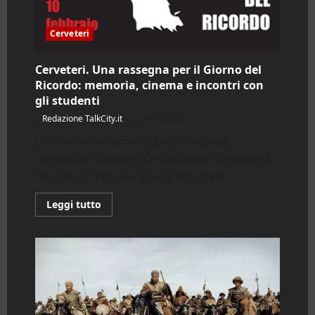
Cerveteri
Cerveteri. Una rassegna per il Giorno del
Ricordo: memoria, cinema e incontri con
gli studenti
Redazione TalkCity.it
26/01/2026
L’iniziativa, promossa dal consigliere
comunale Salvatore Orsomando, si svolgerà
dal 6 al 10 febbraio e sarà articolata...
Leggi
Leggi tutto
di
più
su
Cerveteri.
Una
rassegna
per
il
Giorno
del
Ricordo: