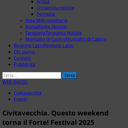
Ardea
Ostia
ostia notizie
Pomezia
Area Metropolitana
Roma
Roma Notizie
Tarquinia
Tarquinia Notizie
Montalto di Castro
Montalto di Castro
Regione Lazio
Regione Lazio
Chi siamo
Contatti
Pubblicità
Ricerca
per:
WEB RADIO
Civitavecchia
Eventi
Civitavecchia. Questo weekend
torna il Forte! Festival 2025