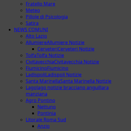
Fratello Mare
Meteo
Pillole di Psicologia
Satira
NEWS COMUNI
Alto Lazio
Allumiere
Allumiere Notizie
Cerveteri
Cerveteri Notizie
Tolfa
Tolfa Notizie
Civitavecchia
Civitavecchia Notizie
Fiumicino
Fiumicino
Ladispoli
Ladispoli Notizie
Santa Marinella
Santa Marinella Notizie
Lago
lago notizie bracciano anguillara
manziana
Agro Pontino
Nettuno
Pontinia
Litorale Roma Sud
Anzio