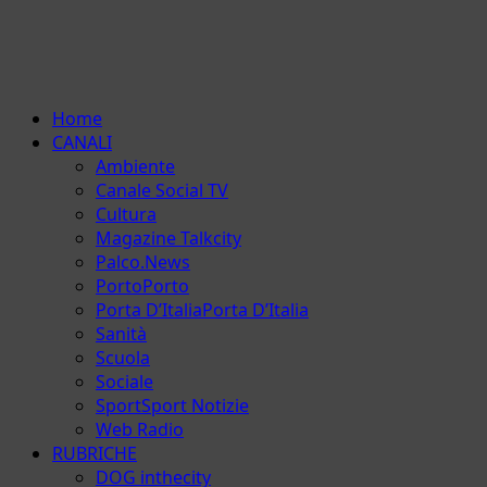
Menu
Home
principale
CANALI
Ambiente
Canale Social TV
Cultura
Magazine Talkcity
Palco.News
Porto
Porto
Porta D’Italia
Porta D’Italia
Sanità
Scuola
Sociale
Sport
Sport Notizie
Web Radio
RUBRICHE
DOG inthecity