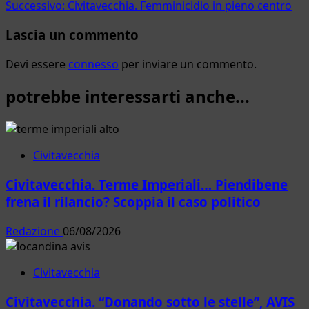
articolo
Successivo:
Civitavecchia. Femminicidio in pieno centro
Lascia un commento
Devi essere
connesso
per inviare un commento.
potrebbe interessarti anche...
Civitavecchia
Civitavecchia. Terme Imperiali… Piendibene
frena il rilancio? Scoppia il caso politico
Redazione
06/08/2026
Civitavecchia
Civitavecchia. “Donando sotto le stelle”, AVIS