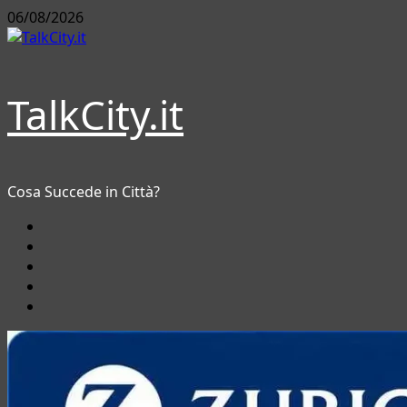
Vai
06/08/2026
al
contenuto
TalkCity.it
Cosa Succede in Città?
Facebook
Instagram
YouTube
Twitter
Email