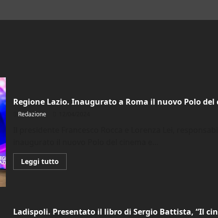
Regione Lazio. Inaugurato a Roma il nuovo Polo del 
Redazione
12/04/2024
Il presidente Francesco Rocca e Lorenza Lei, responsabi
inaugurato il nuovo Polo del cinema e...
Leggi
Leggi tutto
di
più
su
Regione
Lazio.
Inaugurato
a
Ladispoli. Presentato il libro di Sergio Battista, “Il c
Roma