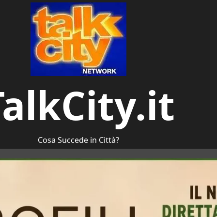
alkCity.it
Cosa Succede in Città?