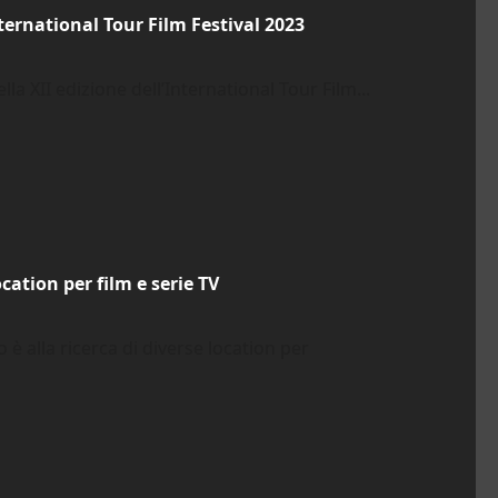
ternational Tour Film Festival 2023
la XII edizione dell’International Tour Film...
ation per film e serie TV
è alla ricerca di diverse location per