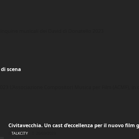
cinquine musicali dei David di Donatello 2023
 di scena
023 L’Associazione Compositori Musica per Film (ACMF), in c
Civitavecchia. Un cast d’eccellenza per il nuovo film 
TALKCITY
20/03/2023