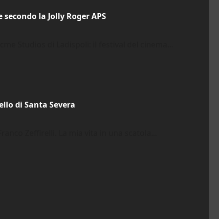
e secondo la Jolly Roger APS
cme Studios di Ladispoli: il festival del cinema...
ello di Santa Severa
anco Zeffirelli. La mia vita in una scatola...