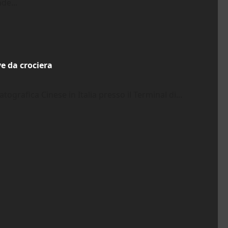
de...
e da crociera
ografica Cinese in Italia presso il Terminal di...