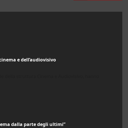
cinema e dell’audiovisivo
le della struttura Cinema e Audiovisivo, hanno
inema dalla parte degli ultimi”