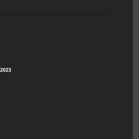
ntemporanea organizzata dall'ass. Margherita
 2023