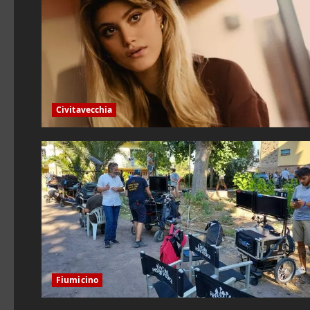
Civitavecchia
Fiumicino