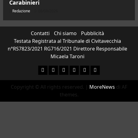
Carabinieri
Redazione
06/08/2026
Contatti
Chi siamo
Pubblicità
Testata Registrata al Tribunale di Civitavecchia
n°RS7823/2021 RG716/2021 Direttore Responsabile
Micaela Taroni
Facebook
Instagram
YouTube
Twitter
Email
Ente Parco Natural
Copyright © All rights reserved.
|
MoreNews
di AF
themes.