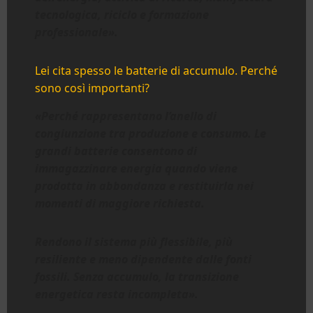
tecnologica, riciclo e formazione
professionale».
Lei cita spesso le batterie di accumulo. Perché
sono così importanti?
«Perché rappresentano l’anello di
congiunzione tra produzione e consumo. Le
grandi batterie consentono di
immagazzinare energia quando viene
prodotta in abbondanza e restituirla nei
momenti di maggiore richiesta.
Rendono il sistema più flessibile, più
resiliente e meno dipendente dalle fonti
fossili. Senza accumulo, la transizione
energetica resta incompleta».