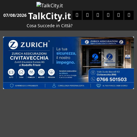
Vai
al
TalkCity.it
Facebook
Instagram
YouTube
Twitter
Email
Ente
07/08/2026
contenuto
Cosa Succede in Città?