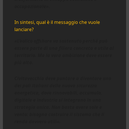
occupazionale».
In sintesi, qual è il messaggio che vuole
lanciare?
«L’eolico offshore va sostenuto perché può
essere parte di una filiera concreta e utile al
territorio. Ma la vera ambizione deve essere
più alta.
Civitavecchia deve puntare a diventare uno
dei poli italiani della nuova sicurezza
energetica, dove rinnovabili, accumulo,
digitale e industria si integrano in una
strategia unica. Non basta avere sole e
vento: bisogna costruire il sistema che li
renda davvero utili».