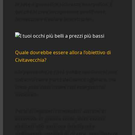
la rete e garantire sicurezza energetica. È
qui che si crea occupazione qualificata,
innovazione e valore industriale».
Quale dovrebbe essere allora l’obiettivo di
Civitavecchia?
«Io penso che la città debba candidarsi non
soltanto come porto dell’eolico offshore, ma
come polo delle nuove reti energetiche
nazionali.
Parlo di impianti rinnovabili, sistemi di
accumulo di grande scala, data center
dedicati alla gestione intelligente
dell’energia, attività di ricerca, manifattura