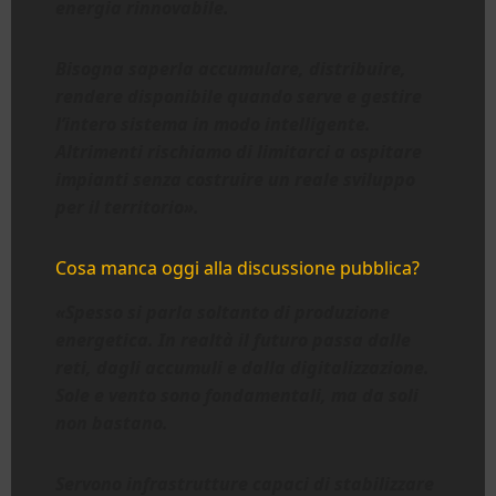
energia rinnovabile.
Bisogna saperla accumulare, distribuire,
rendere disponibile quando serve e gestire
l’intero sistema in modo intelligente.
Altrimenti rischiamo di limitarci a ospitare
impianti senza costruire un reale sviluppo
per il territorio».
Cosa manca oggi alla discussione pubblica?
«Spesso si parla soltanto di produzione
energetica. In realtà il futuro passa dalle
reti, dagli accumuli e dalla digitalizzazione.
Sole e vento sono fondamentali, ma da soli
non bastano.
Servono infrastrutture capaci di stabilizzare