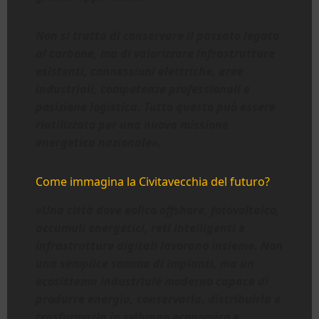
Non si tratta di conservare il passato legato
al carbone, ma di valorizzare infrastrutture
esistenti, connessioni elettriche, aree
industriali, competenze professionali e
posizione logistica. Tutto questo può essere
riutilizzato per una nuova missione
energetica nazionale».
Come immagina la Civitavecchia del futuro?
«Una città dove eolico offshore, fotovoltaico,
accumuli energetici, reti intelligenti e
infrastrutture digitali lavorano insieme. Non
una semplice somma di impianti, ma un
ecosistema industriale moderno capace di
produrre energia, conservarla, distribuirla e
trasformarla in sviluppo economico e