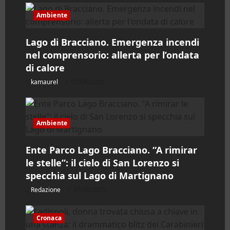
a
Ambiente
r
Lago di Bracciano. Emergenza incendi
nel comprensorio: allerta per l’ondata
t
di calore
i
kamaurel
07/08/2026
c
o
Ambiente
l
Ente Parco Lago Bracciano. “A rimirar
le stelle”: il cielo di San Lorenzo si
o
specchia sul Lago di Martignano
Redazione
07/08/2026
Cronaca