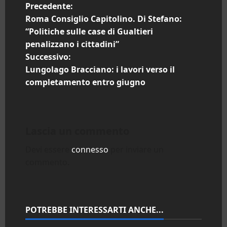
N
Precedente:
Roma Consiglio Capitolino. Di Stefano:
a
“Politiche sulle case di Gualtieri
penalizzano i cittadini”
v
Successivo:
i
Lungolago Bracciano: i lavori verso il
completamento entro giugno
g
a
Lascia un commento
z
Devi essere
connesso
per inviare un
i
commento.
o
n
POTREBBE INTERESSARTI ANCHE...
e