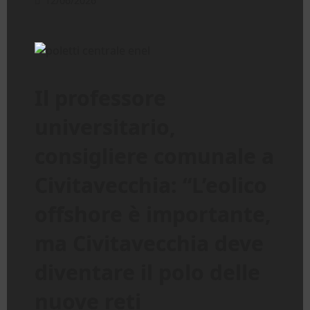
12/06/2026
Il professore
universitario,
consigliere comunale a
Civitavecchia: “L’eolico
offshore è importante,
ma Civitavecchia deve
diventare il polo delle
nuove reti