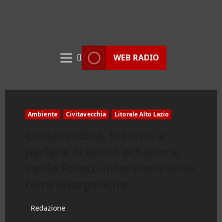
WEB RADIO
Menu
principale
Ambiente
Civitavecchia
Litorale Alto Lazio
Civitavecchia. Si torna a
parlare di eolico off-shore;
Paolo Poletti interviene sulle
fonti energetiche
Redazione