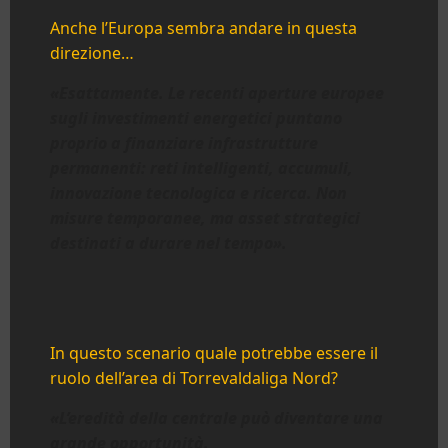
Anche l’Europa sembra andare in questa
direzione…
«Esattamente. Le recenti aperture europee
sugli investimenti energetici puntano
proprio a finanziare infrastrutture
permanenti: reti intelligenti, accumuli,
innovazione tecnologica e ricerca.
Non
misure temporanee, ma asset strategici
destinati a durare nel tempo».
In questo scenario quale potrebbe essere il
ruolo dell’area di Torrevaldaliga Nord?
«L’eredità della centrale può diventare una
grande opportunità.