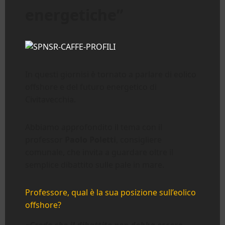
energetiche”
In questi giornisi è tornato a parlare di eolico
offshore e del futuro energetico di
Civitavecchia.
Abbiamo approfondito il tema con il
professor
Paolo Poletti
, consigliere
comunale, che invita a guardare oltre il
semplice dibattito sulle pale in mare.
Professore, qual è la sua posizione sull’eolico
offshore?