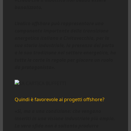
«Credo che il dibattito non debba essere
banalizzato.
L’eolico offshore può rappresentare una
componente importante della transizione
energetica italiana e Civitavecchia, per la
sua storia industriale, la presenza del porto
e la sua tradizione nel settore energetico, ha
tutte le carte in regola per giocare un ruolo
da protagonista».
Quindi è favorevole ai progetti offshore?
«Sì, ma a una condizione: che vengano
inseriti in una visione industriale più ampia.
La vera sfida non è soltanto produrre