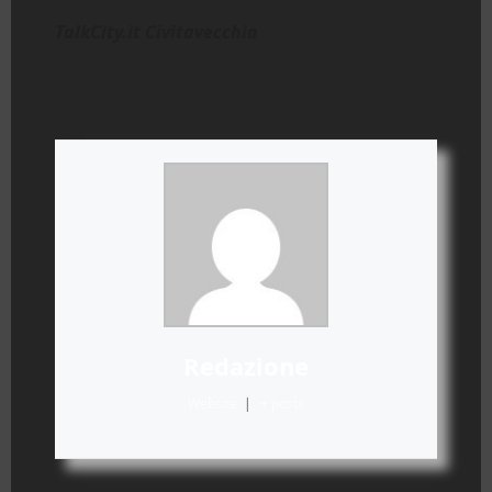
TalkCity.it Civitavecchia
Redazione
Website
|
+ posts