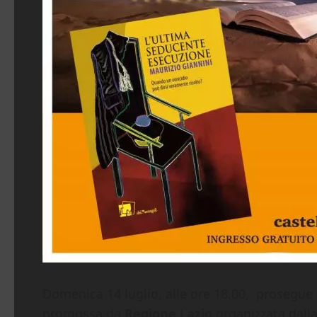
Domenica 14 luglio, alle ore 18.00, prosegue 
promossa da
Regione Lazio
organizzata dalla