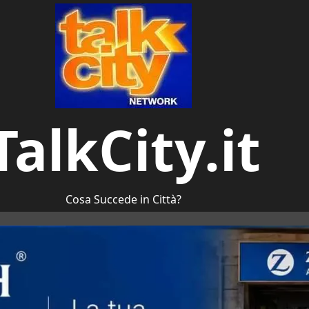
TalkCity.it
Cosa Succede in Città?