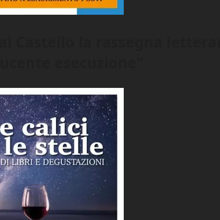
l Castello la rassegna lettera
ducente esecuzione”