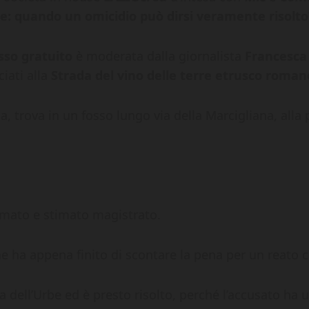
e: quando un omicidio può dirsi veramente risolto
sso gratuito
è moderata dalla giornalista
Francesca
iati alla
Strada del vino delle terre etrusco roman
, trova in un fosso lungo via della Marcigliana, alla 
ermato e stimato magistrato.
e che ha appena finito di scontare la pena per un rea
a dell’Urbe ed è presto risolto, perché l’accusato ha