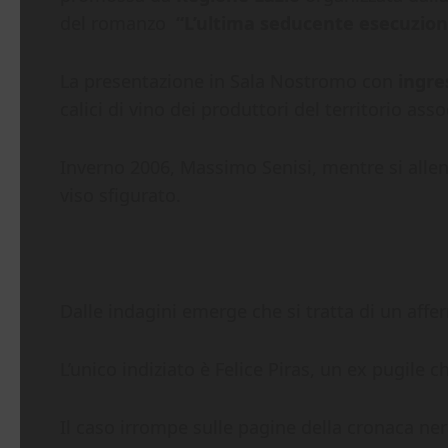
del romanzo
“L’ultima seducente esecuzion
La presentazione in Sala Nostromo con
ingre
calici di vino dei produttori del territorio assoc
Inverno 2006, Massimo Senisi, mentre si allena
viso sfigurato.
Dalle indagini emerge che si tratta di un aff
L’unico indiziato è Felice Piras, un ex pugil
Il caso irrompe sulle pagine della cronaca ner