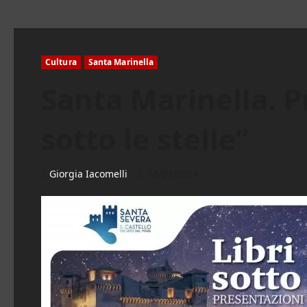
Cultura
Santa Marinella
Santa Marinella. P
sotto le stelle”
Giorgia Iacomelli
10/07/2024