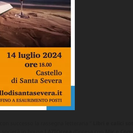
con successo la rassegna letteraria “
Libri e calici so
 società in house
LAZIOcrea
d’intesa con
Mic
e
Comu