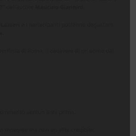
?”
dell’autore
Maurizio Giannini.
 Lazzeri
e i partecipanti potranno degustare
e.
periferia di Roma, il cadavere di un uomo dal
to commesso ventun anni prima.
 un movente ma non un alibi credibile.