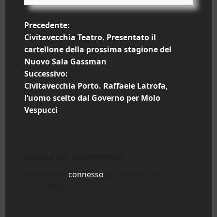
N
Precedente:
Civitavecchia Teatro. Presentato il
a
cartellone della prossima stagione del
Nuovo Sala Gassman
v
Successivo:
i
Civitavecchia Porto. Raffaele Latrofa,
l’uomo scelto dal Governo per Molo
g
Vespucci
a
z
Lascia un commento
i
Devi essere
connesso
per inviare un
commento.
o
n