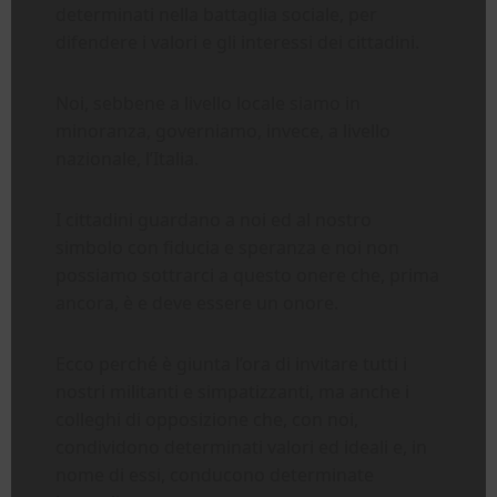
determinati nella battaglia sociale, per
difendere i valori e gli interessi dei cittadini.
Noi, sebbene a livello locale siamo in
minoranza, governiamo, invece, a livello
nazionale, l’Italia.
I cittadini guardano a noi ed al nostro
simbolo con fiducia e speranza e noi non
possiamo sottrarci a questo onere che, prima
ancora, è e deve essere un onore.
Ecco perché è giunta l’ora di invitare tutti i
nostri militanti e simpatizzanti, ma anche i
colleghi di opposizione che, con noi,
condividono determinati valori ed ideali e, in
nome di essi, conducono determinate