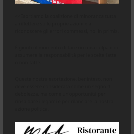
<<Esortiamo la coalizione di minoranza tutta
a riflettere sulle proprie azioni e a
riconoscere gli errori commessi, noi in primis.
È giunto il momento di fare un mea culpa e di
assumere la responsabilità per le scelte fatte
o non fatte.
Questa nostra esortazione, beninteso, non
deve essere considerata come un segno di
debolezza, ma come un’opportunità per
rinsaldare i legami e per rilanciare la nostra
azione politica.