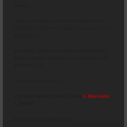
avanti.
Uniti per il bene comune, forti nella nostra
diversità, marceremo insieme verso un futuro
più giusto e
prospero. Questo è il nostro intendimento.
Siamo il partito del governo nazionale e non
possiamo più
rimanere in silenzio.>>
Coordinamento Fratelli d’italia
S. Marinella
-
S. Severa
Riceviamo e pubblichiamo