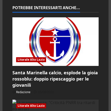
e
POTREBBE INTERESSARTI ANCHE...
a
r
t
i
c
Litorale Alto Lazio
o
Santa Marinella calcio, esplode la gioia
l
rossoblu: doppio ripescaggio per le
giovanili
o
Redazione
05/08/2026
Litorale Alto Lazio