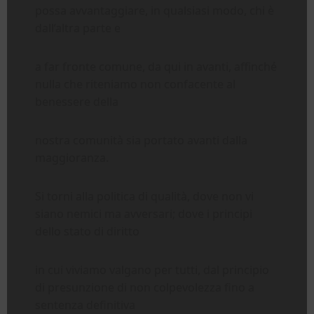
possa avvantaggiare, in qualsiasi modo, chi è
dall’altra parte e
a far fronte comune, da qui in avanti, affinché
nulla che riteniamo non confacente al
benessere della
nostra comunità sia portato avanti dalla
maggioranza.
Si torni alla politica di qualità, dove non vi
siano nemici ma avversari; dove i principi
dello stato di diritto
in cui viviamo valgano per tutti, dal principio
di presunzione di non colpevolezza fino a
sentenza definitiva