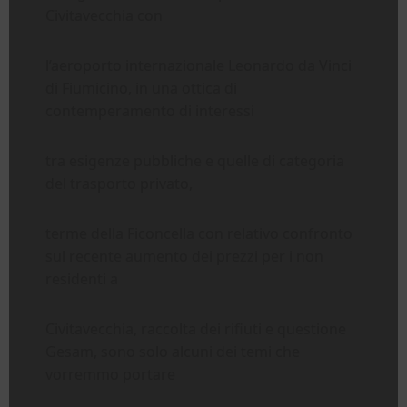
Civitavecchia con
l’aeroporto internazionale Leonardo da Vinci
di Fiumicino, in una ottica di
contemperamento di interessi
tra esigenze pubbliche e quelle di categoria
del trasporto privato,
terme della Ficoncella con relativo confronto
sul recente aumento dei prezzi per i non
residenti a
Civitavecchia, raccolta dei rifiuti e questione
Gesam, sono solo alcuni dei temi che
vorremmo portare