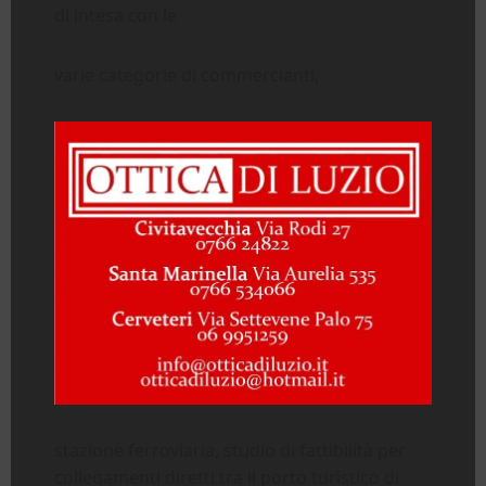
di intesa con le
varie categorie di commercianti,
stazione ferroviaria, studio di fattibilità per
collegamenti diretti tra il porto turistico di