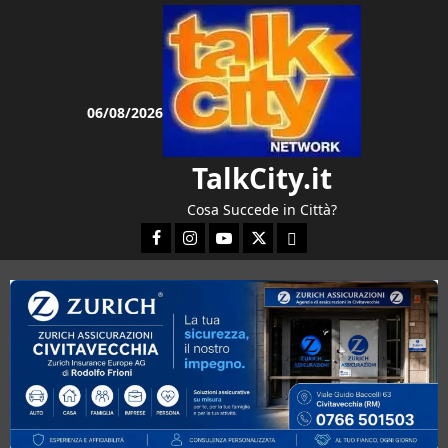
Vai
al
contenuto
06/08/2026
TalkCity.it
Cosa Succede in Città?
Facebook
Instagram
YouTube
Twitter
Email