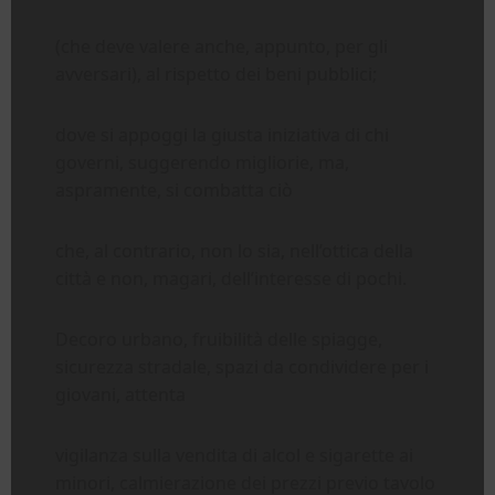
(che deve valere anche, appunto, per gli
avversari), al rispetto dei beni pubblici;
dove si appoggi la giusta iniziativa di chi
governi, suggerendo migliorie, ma,
aspramente, si combatta ciò
che, al contrario, non lo sia, nell’ottica della
città e non, magari, dell’interesse di pochi.
Decoro urbano, fruibilità delle spiagge,
sicurezza stradale, spazi da condividere per i
giovani, attenta
vigilanza sulla vendita di alcol e sigarette ai
minori, calmierazione dei prezzi previo tavolo