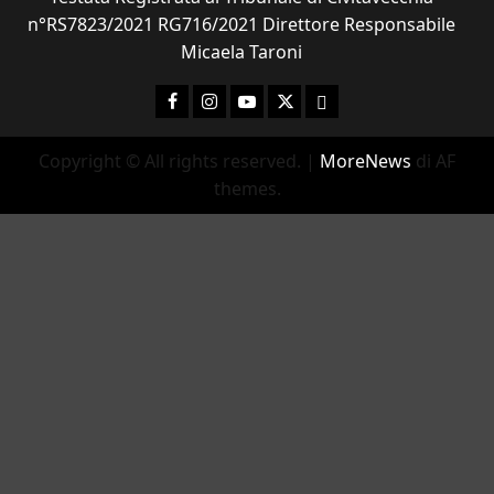
n°RS7823/2021 RG716/2021 Direttore Responsabile
Micaela Taroni
Facebook
Instagram
YouTube
Twitter
Email
Copyright © All rights reserved.
|
MoreNews
di AF
themes.