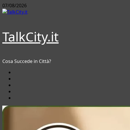
Vai
07/08/2026
al
contenuto
TalkCity.it
Cosa Succede in Città?
Facebook
Instagram
YouTube
Twitter
Email