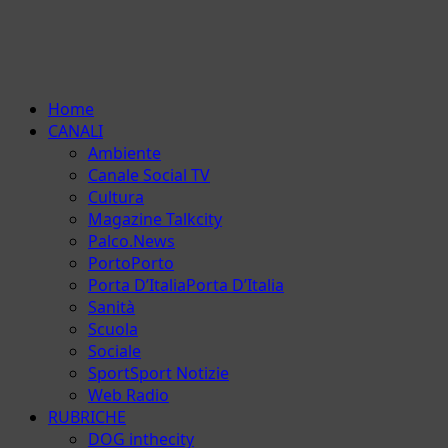
Menu
Home
principale
CANALI
Ambiente
Canale Social TV
Cultura
Magazine Talkcity
Palco.News
Porto
Porto
Porta D’Italia
Porta D’Italia
Sanità
Scuola
Sociale
Sport
Sport Notizie
Web Radio
RUBRICHE
DOG inthecity