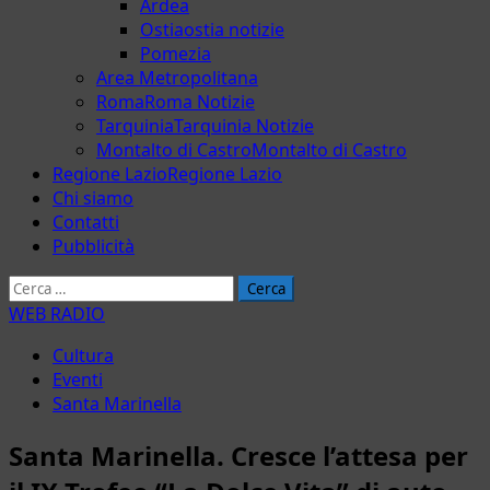
Ardea
Ostia
ostia notizie
Pomezia
Area Metropolitana
Roma
Roma Notizie
Tarquinia
Tarquinia Notizie
Montalto di Castro
Montalto di Castro
Regione Lazio
Regione Lazio
Chi siamo
Contatti
Pubblicità
Ricerca
per:
WEB RADIO
Cultura
Eventi
Santa Marinella
Santa Marinella. Cresce l’attesa per