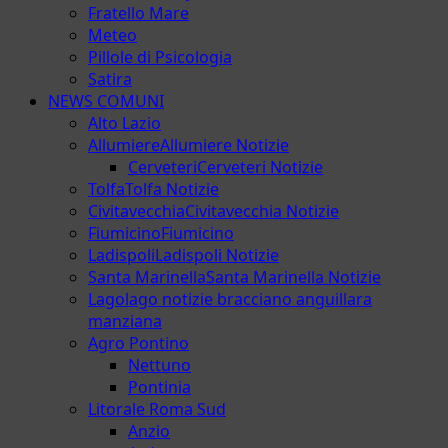
Fratello Mare
Meteo
Pillole di Psicologia
Satira
NEWS COMUNI
Alto Lazio
Allumiere
Allumiere Notizie
Cerveteri
Cerveteri Notizie
Tolfa
Tolfa Notizie
Civitavecchia
Civitavecchia Notizie
Fiumicino
Fiumicino
Ladispoli
Ladispoli Notizie
Santa Marinella
Santa Marinella Notizie
Lago
lago notizie bracciano anguillara
manziana
Agro Pontino
Nettuno
Pontinia
Litorale Roma Sud
Anzio