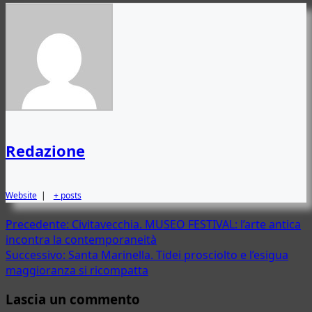
Redazione
Website
|
+ posts
Navigazione
Precedente:
Civitavecchia. MUSEO FESTIVAL: l’arte antica
incontra la contemporaneità
articolo
Successivo:
Santa Marinella. Tidei prosciolto e l’esigua
maggioranza si ricompatta
Lascia un commento