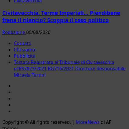
Civitavecchia
Civitavecchia. Terme Imperiali… Piendibene
frena il rilancio? Scoppia il caso politico
Redazione
06/08/2026
Contatti
Chi siamo
Pubblicità
Testata Registrata al Tribunale di Civitavecchia
n°RS7823/2021 RG716/2021 Direttore Responsabile
Micaela Taroni
Facebook
Instagram
YouTube
Twitter
Email
Copyright © All rights reserved.
|
MoreNews
di AF
themes.