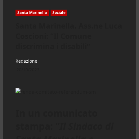
Santa Marinella
Sociale
Santa Marinella. Ass.ne Luca
Coscioni: “Il Comune
discrimina i disabili”
Redazione
20/10/2023
In un comunicato
stampa: “
Il Sindaco di