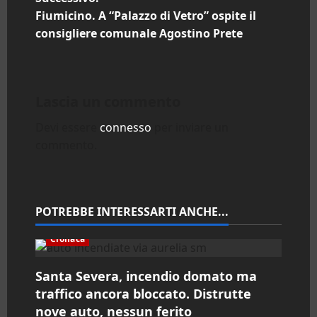
v
Fiumicino. A “Palazzo di Vetro” ospite il
i
consigliere comunale Agostino Prete
g
a
Lascia un commento
z
Devi essere
connesso
per inviare un
commento.
i
o
n
POTREBBE INTERESSARTI ANCHE...
e
Cronaca
a
Santa Severa, incendio domato ma
traffico ancora bloccato. Distrutte
r
nove auto, nessun ferito