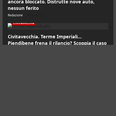
ancora bloccato. Distrutte nove auto,
nessun ferito
Redazione
06/08/2026
Civitavecchia
Civitavecchia. Terme Imperiali…
Piendibene frena il rilancio? Scoppia il caso
politico
Redazione
06/08/2026
Contatti
Chi siamo
Pubblicità
Testata Registrata al Tribunale di Civitavecchia
n°RS7823/2021 RG716/2021 Direttore Responsabile
Micaela Taroni
Facebook
Instagram
YouTube
Twitter
Email