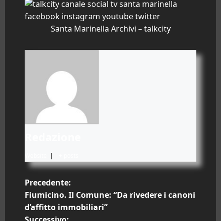
Santa Marinella Archivi – talkcity
Redazione
Website
|
+ posts
N
Precedente:
Fiumicino. Il Comune: “Da rivedere i canoni
a
d’affitto immobiliari”
Successivo: