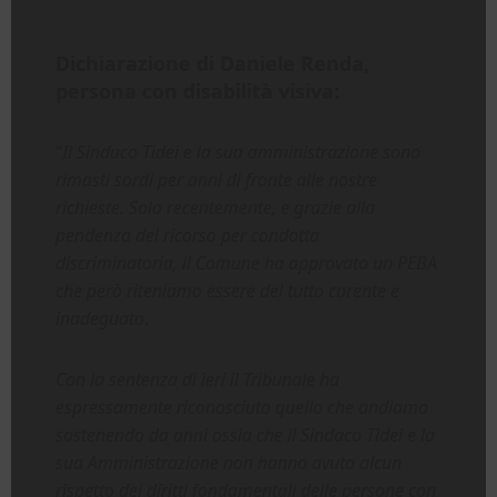
Dichiarazione di Daniele Renda,
persona con disabilità visiva:
“
Il Sindaco Tidei e la sua amministrazione sono
rimasti sordi per anni di fronte alle nostre
richieste. Solo recentemente, e grazie alla
pendenza del ricorso per condotta
discriminatoria, il Comune ha approvato un PEBA
che però riteniamo essere del tutto carente e
inadeguato
.
Con la sentenza di ieri il Tribunale ha
espressamente riconosciuto quello che andiamo
sostenendo da anni ossia che il Sindaco Tidei e la
sua Amministrazione non hanno avuto alcun
rispetto dei diritti fondamentali delle persone con