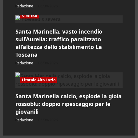
t
Redazione
06/08/2026
Cronaca
i
Santa Marinella, vasto incendio
c
sull’Aurelia: traffico paralizzato
o
all’altezza dello stabilimento La
Toscana
l
Redazione
06/08/2026
o
Litorale Alto Lazio
Santa Marinella calcio, esplode la gioia
rossoblu: doppio ripescaggio per le
giovanili
Redazione
05/08/2026