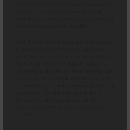
Fra i temi al centro dell’azione internazionale
della realtà attiva a tutela dei diritti civili,
centrali son proprio le campagne a tutela dei
diritti delle persone con disabilità.
Ora il Sindaco Tidei e la sua amministrazione
avranno 12 mesi di tempo per approvare,
sentita l’Associazione Luca Coscioni, tutte le
misure e gli interventi necessari volti a
rimuovere le singole barriere architettoniche
e sensoriali indicate nella sentenza, ciò al fine
di garantire l’accessibilità universale in tutti gli
spazi urbani, nonché il diritto alla libera
circolazione, all’uguaglianza e alla vita
autonoma per tutti i cittadini, anche con
disabilità.