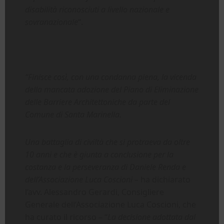
disabilità riconosciuti a livello nazionale e
sovranazionale
“.
“Finisce così, con una condanna piena, la vicenda
della mancata adozione del Piano di Eliminazione
delle Barriere Architettoniche da parte del
Comune di Santa Marinella.
Una battaglia di civiltà che si protraeva da oltre
10 anni e che è giunta a conclusione per la
costanza e la perseveranza di Daniele Renda e
dell’Associazione Luca Coscioni –
ha dichiarato
l’avv. Alessandro Gerardi, Consigliere
Generale dell’Associazione Luca Coscioni, che
ha curato il ricorso – “
La decisione adottata dal