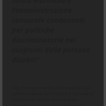
Santa Marinella e
l’amministrazione
comunale condannati
per politiche
discriminatorie nei
confronti delle persone
disabili
“
<<Su ricorso presentato da Daniele Renda e
dall’Associazione Luca Coscioni, il Tribunale di
Civitavecchia, Giudice dott.ssa Giulia
Sorrentino, ha condannato il Comune di