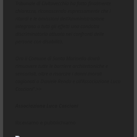
Tribunale di Civitavecchia ha fatto finalmente
chiarezza, riconoscendo espressamente che i
ritardi e le omissioni dell’Amministrazione
integrano a tutti gli effetti una condotta
discriminatoria attuata nei confronti delle
persone con disabilità.
Ora il Comune di Santa Marinella dovrà
rimuovere tutte le barriere architettoniche e
sensoriali, oltre a risarcire i danni morali
cagionati a Daniele Renda e all’Associazione Luca
Coscioni
“.>>
Associazione Luca Coscioni
Riceviamo e pubblichiamo