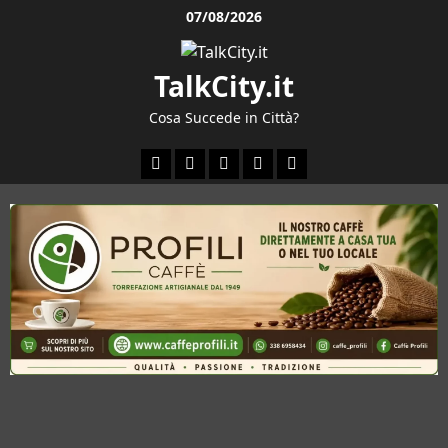
Vai
07/08/2026
al
contenuto
TalkCity.it
Cosa Succede in Città?
Facebook
Instagram
YouTube
Twitter
Email