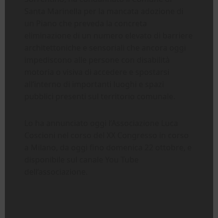
Santa Marinella per la mancata adozione di
un Piano che preveda la concreta
eliminazione di un numero elevato di barriere
architettoniche e sensoriali che ancora oggi
impediscono alle persone con disabilità
motoria o visiva di accedere e spostarsi
all’interno di importanti luoghi e spazi
pubblici presenti sul territorio comunale.
Lo ha annunciato oggi l’Associazione Luca
Coscioni nel corso del XX Congresso in corso
a Milano, da oggi fino domenica 22 ottobre, e
disponibile sul canale You Tube
dell’associazione.