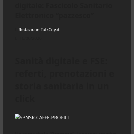
digitale: Fascicolo Sanitario
Elettronico “pazzesco”
Redazione TalkCity.it
16/06/2026
Sanità digitale e FSE:
referti, prenotazioni e
storia sanitaria in un
click
Ha come titolo “
Pazzesco
” il concept creativo