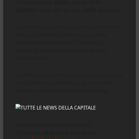
l’innovazione debba tradursi in
benefici reali per la vita delle persone.
Esprimere il consenso alla consultazione del
Fascicolo Sanitario Elettronico significa
scegliere uno strumento che coniuga
sicurezza, tutela della privacy e qualità
dell’assistenza,
contribuendo al tempo stesso a costruire una
sanità sempre più efficace e al servizio dei
cittadini», conclude il presidente
Rocca
.
All’interno del Fascicolo Sanitario
Elettronico,
al quale si accede dal