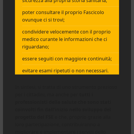
sicurezza alla propria storia sanitaria;
poter consultare il proprio Fascicolo
ovunque ci si trovi;
condividere velocemente con il proprio
medico curante le informazioni che ci
riguardano;
essere seguiti con maggiore continuità;
evitare esami ripetuti o non necessari.
In sintesi, si tratta di uno strumento prezioso
per i cittadini, ma anche per
tutti i
professionisti della salute che sono stati
coinvolti fin dall’inizio nello sviluppo del
progetto del FSE
e che, proprio grazie alla
loro partecipazione, contribuiranno a
migliorare e implementare i servizi dello