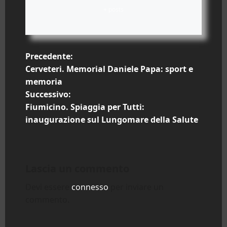
+ posts
N
Precedente:
Cerveteri. Memorial Daniele Papa: sport e
a
memoria
Successivo:
v
Fiumicino. Spiaggia per Tutti:
i
inaugurazione sul Lungomare della Salute
g
a
Lascia un commento
z
Devi essere
connesso
per inviare un
commento.
i