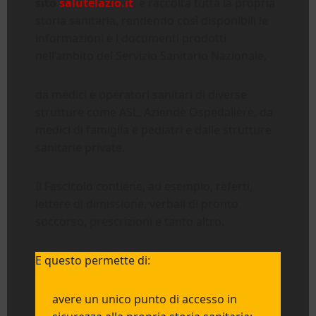
sito
salutelazio.it
, è raccolta tutta la propria
storia sanitaria, rendendo così disponibili le
informazioni e i documenti prodotti
nell’ambito del Servizio Sanitario Nazionale,
da medici e operatori sanitari di diverse
strutture come ASL, Aziende Ospedaliere, da
medici di famiglia e pediatri e dalle strutture
sanitarie private.
Il Fascicolo contiene, ad esempio, referti,
lettere di dimissione, verbali di pronto
soccorso, prescrizioni e tanto altro.
E questo permette di:
avere un unico punto di accesso in