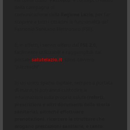
della campagna di
comunicazione della
Regione Lazio
, per far
scoprire a tutti i cittadini le funzionalità del
Fascicolo Sanitario Elettronico (FSE).
E, in effetti, i servizi offerti dal
FSE 2.0
,
facilmente utilizzabili e raggiungibili dal
portale
salutelazio.it
, sono davvero
“pazzeschi”.
In un unico spazio digitale, sempre a portata
di mano, si potranno custodire le
informazioni sulla propria salute (
referti,
prescrizioni e altri documenti della storia
sanitaria), oltreché effettuare
prenotazioni, ricercare le strutture che
erogano prestazioni sanitarie, e tanto