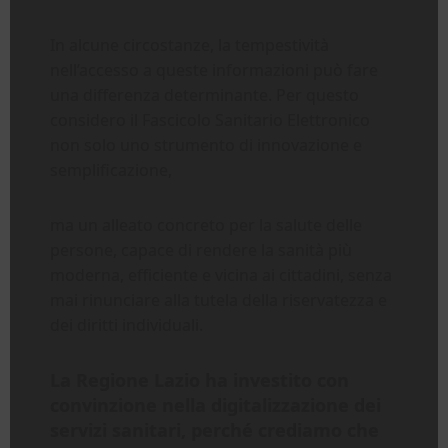
In alcune circostanze, la tempestività
nell’accesso a queste informazioni può fare
una differenza determinante. Per questo
considero il Fascicolo Sanitario Elettronico
non solo uno strumento di innovazione e
semplificazione,
ma un alleato concreto per la salute delle
persone, capace di rendere la sanità più
moderna, efficiente e vicina ai cittadini, senza
mai rinunciare alla tutela della riservatezza e
dei diritti individuali.
La Regione Lazio ha investito con
convinzione nella digitalizzazione dei
servizi sanitari, perché crediamo che