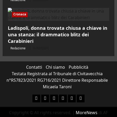
Cronaca
Ladispoli, donna trovata chiusa a chiave in
una stanza: il drammatico blitz dei
Carabinieri
Redazione
06/08/2026
Contatti
Chi siamo
Pubblicità
Testata Registrata al Tribunale di Civitavecchia
n°RS7823/2021 RG716/2021 Direttore Responsabile
Micaela Taroni
Facebook
Instagram
YouTube
Twitter
Email
Ente Parco Natural
Copyright © All rights reserved.
|
MoreNews
di AF