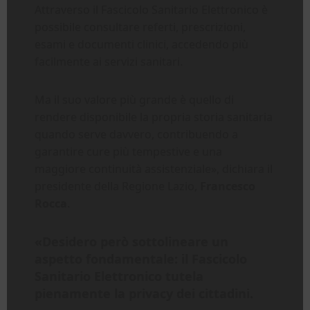
Attraverso il Fascicolo Sanitario Elettronico è
possibile consultare referti, prescrizioni,
esami e documenti clinici, accedendo più
facilmente ai servizi sanitari.
Ma il suo valore più grande è quello di
rendere disponibile la propria storia sanitaria
quando serve davvero, contribuendo a
garantire cure più tempestive e una
maggiore continuità assistenziale», dichiara il
presidente della Regione Lazio,
Francesco
Rocca
.
«Desidero però sottolineare un
aspetto fondamentale: il Fascicolo
Sanitario Elettronico tutela
pienamente la privacy dei cittadini.