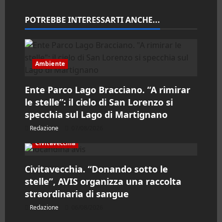
o
n
POTREBBE INTERESSARTI ANCHE...
e
a
Ambiente
r
Ente Parco Lago Bracciano. “A rimirar
le stelle”: il cielo di San Lorenzo si
t
specchia sul Lago di Martignano
i
Redazione
07/08/2026
c
Civitavecchia
o
Civitavecchia. “Donando sotto le
stelle”, AVIS organizza una raccolta
l
straordinaria di sangue
o
Redazione
06/08/2026