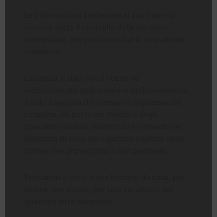
Le informazioni contenute al suo interno
restano sotto il controllo della persona
interessata, che può consultarle in qualsiasi
momento.
L’accesso ai dati non è libero né
indiscriminato: può avvenire esclusivamente,
e solo a seguito del consenso espresso dal
cittadino, da parte dei medici e degli
operatori sanitari autorizzati e coinvolti nel
percorso di cura, nel rigoroso rispetto delle
norme che proteggono i dati personali.
Pensiamo a chi si trova lontano da casa, per
lavoro, per studio, per una vacanza o per
qualsiasi altra necessità.