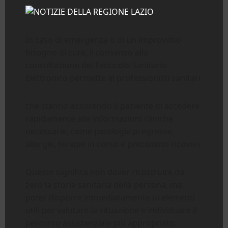
In caso di emergenza o di un improvviso
bisogno di cure, il consenso alla
consultazione del Fascicolo Sanitario
Elettronico permette ai professionisti sanitari
che stanno assistendo il paziente di accedere
rapidamente alle informazioni cliniche
necessarie, come patologie pregresse,
allergie, terapie in corso e precedenti ricoveri.
Questo significa non dover ricostruire da
zero la storia sanitaria della persona, ma
poter disporre immediatamente di elementi
utili per valutare la situazione e individuare il
percorso assistenziale più appropriato.