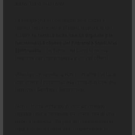
altro
. Tutto in un click.
La campagna di comunicazione cattura,
quindi, l’espressione di puro stupore di chi
scopre
la facilità della sanità digitale e le
funzionalità chiave del Fascicolo Sanitario
Elettronico
, che fanno del Lazio la prima
Regione per completezza e servizi offerti.
«Rivolgo un appello a tutti i cittadini del Lazio:
esprimete il consenso alla consultazione del
Fascicolo Sanitario Elettronico.
Non si tratta soltanto di uno strumento
digitale utile e semplice da usare, ma di una
risorsa preziosa che può accompagnarci in
ogni momento della vita, conservando in