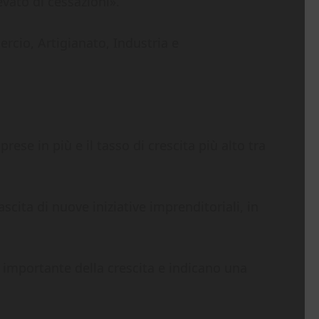
vato di cessazioni».
rcio, Artigianato, Industria e
ese in più e il tasso di crescita più alto tra
scita di nuove iniziative imprenditoriali, in
e importante della crescita e indicano una