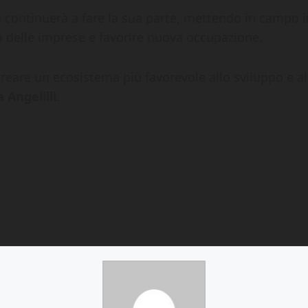
e continuerà a fare la sua parte, mettendo in campo i
tà delle imprese e favorire nuova occupazione.
eare un ecosistema più favorevole allo sviluppo e all
 Angelilli
.