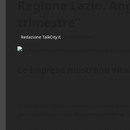
Regione Lazio. Ang
trimestre”
Redazione TalkCity.it
23/04/2026
Le imprese mostrano vital
«I dati diffusi da Movimprese sul primo trime
contesto di incertezza, torna a registrare un s