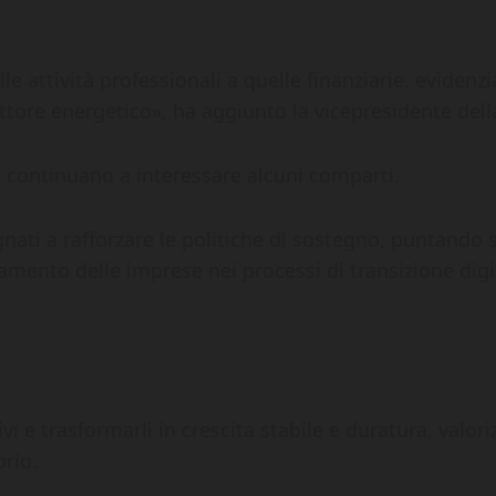
lle attività professionali a quelle finanziarie, evide
tore energetico», ha aggiunto la vicepresidente dell
 continuano a interessare alcuni comparti.
ti a rafforzare le politiche di sostegno, puntando s
ento delle imprese nei processi di transizione digit
vi e trasformarli in crescita stabile e duratura, valor
orio.