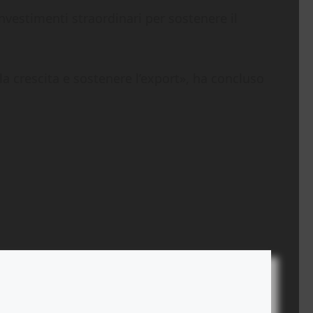
nvestimenti straordinari per sostenere il
a crescita e sostenere l’export», ha concluso