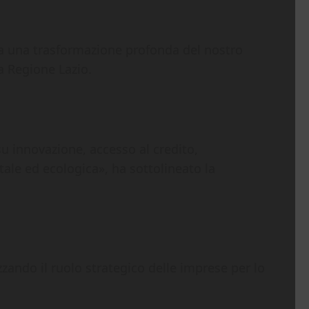
nzia una trasformazione profonda del nostro
a Regione Lazio.
u innovazione, accesso al credito,
ale ed ecologica», ha sottolineato la
izzando il ruolo strategico delle imprese per lo