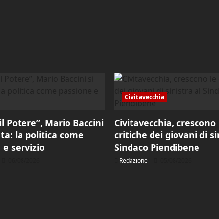
Civitavecchia
il Potere”, Mario Baccini
Civitavecchia, crescono 
ta: la politica come
critiche dei giovani di si
 e servizio
Sindaco Piendibene
06/08/2026
Redazione
05/08/2026