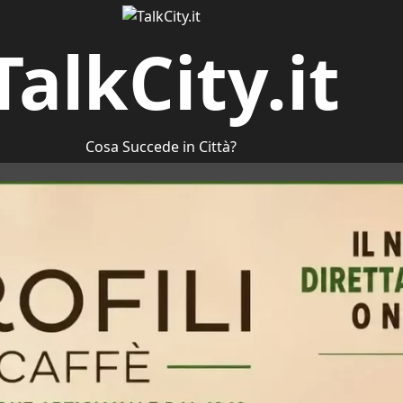
TalkCity.it
Cosa Succede in Città?