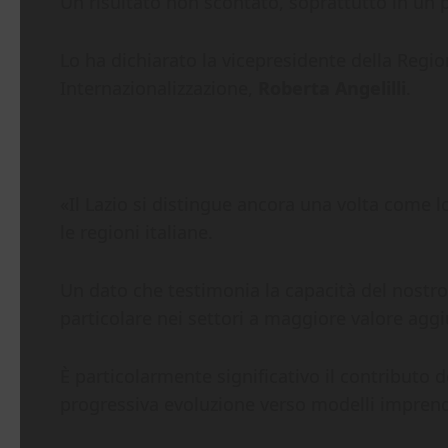
Un risultato non scontato, soprattutto in un 
Lo ha dichiarato la vicepresidente della Regi
Internazionalizzazione,
Roberta Angelilli
.
«Il Lazio si distingue ancora una volta come lo
le regioni italiane.
Un dato che testimonia la capacità del nostro t
particolare nei settori a maggiore valore aggi
È particolarmente significativo il contributo 
progressiva evoluzione verso modelli imprendit