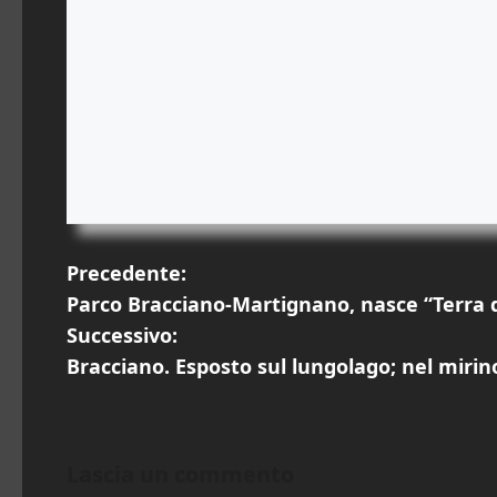
N
Precedente:
Parco Bracciano-Martignano, nasce “Terra de
a
Successivo:
v
Bracciano. Esposto sul lungolago; nel mirino 
i
g
Lascia un commento