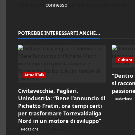
a
Devi essere
connesso
per inviare un commento.
z
i
POTREBBE INTERESSARTI ANCHE...
o
n
Cultura
e
“Dentro 
AttualiTalk
a
si raccon
r
Civitavecchia, Pagliari,
passione
Unindustria: “Bene l’annuncio di
Redazione
t
Pichetto Fratin, ora tempi certi
per trasformare Torrevaldaliga
i
Nord in un motore di sviluppo”
c
Redazione
06/08/2026