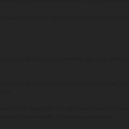
periodo storicamente caratterizzato da un numero ele
one Lazio e assessore allo Sviluppo economico, Comme
comotiva della crescita nazionale, con oltre 2.400 impr
erritorio di attrarre investimenti e di sostenere la na
unto.
delle società di capitali, che rappresentano un motor
oriali più strutturati, innovativi e competitivi.