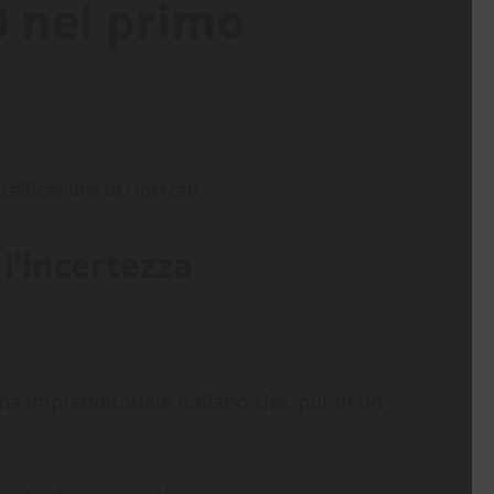
0 nel primo
l’incertezza
ma imprenditoriale italiano che, pur in un