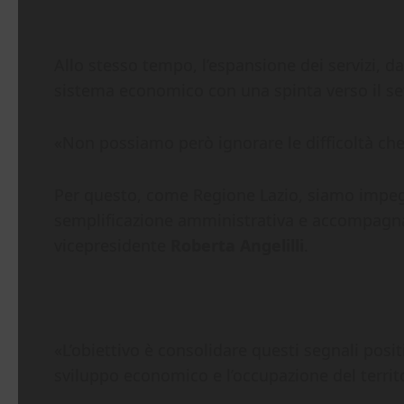
Allo stesso tempo, l’espansione dei servizi, da
sistema economico con una spinta verso il set
«Non possiamo però ignorare le difficoltà che
Per questo, come Regione Lazio, siamo impegna
semplificazione amministrativa e accompagnam
vicepresidente
Roberta Angelilli
.
«L’obiettivo è consolidare questi segnali positi
sviluppo economico e l’occupazione del territ