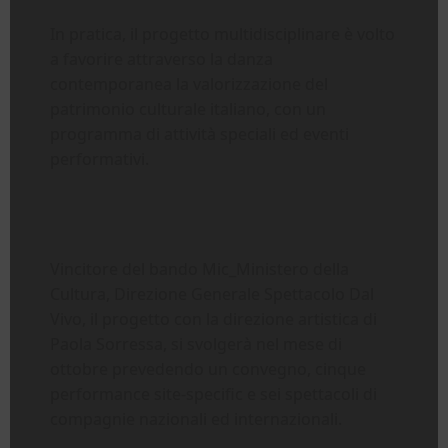
In pratica, il progetto multidisciplinare è volto
a favorire attraverso la danza
contemporanea la valorizzazione del
patrimonio culturale italiano, con un
programma di attività speciali ed eventi
performativi.
Vincitore del bando Mic_Ministero della
Cultura, Direzione Generale Spettacolo Dal
Vivo, il progetto con la direzione artistica di
Paola Sorressa, si svolgerà nel mese di
ottobre prevedendo un convegno, cinque
performance site-specific e sei spettacoli di
compagnie nazionali ed internazionali.