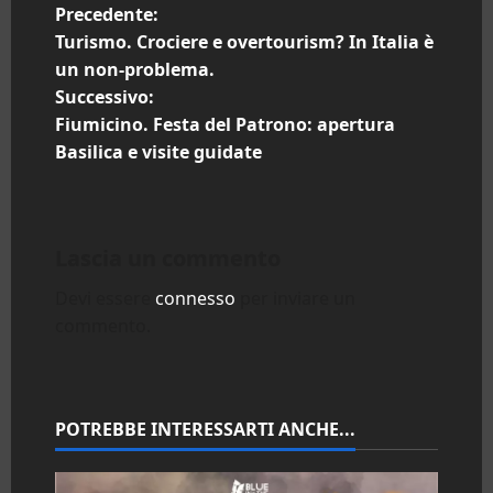
N
Precedente:
Turismo. Crociere e overtourism? In Italia è
a
un non-problema.
Successivo:
v
Fiumicino. Festa del Patrono: apertura
i
Basilica e visite guidate
g
a
Lascia un commento
z
Devi essere
connesso
per inviare un
commento.
i
o
n
POTREBBE INTERESSARTI ANCHE...
e