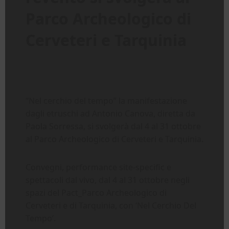
Parco Archeologico di
Cerveteri e Tarquinia
“Nel cerchio del tempo” la manifestazione
dagli etruschi ad Antonio Canova, diretta da
Paola Sorressa, si svolgerà dal 4 al 31 ottobre
al Parco Archeologico di Cerveteri e Tarquinia.
Convegni, performance site-specific e
spettacoli dal vivo, dal 4 al 31 ottobre negli
spazi del Pact_Parco Archeologico di
Cerveteri e di Tarquinia, con ‘Nel Cerchio Del
Tempo’.