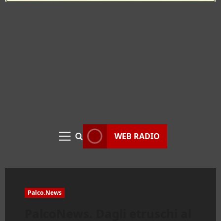
WEB RADIO
Menu
principale
Palco.News
PalcoNews. Dagli etruschi al