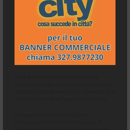
Tutte le attività e la relativa biglietteria
saranno associate a Visite guidate all’interno
della Necropoli Monterozzi e La Banditaccia, e
nei Musei Etruschi di Tarquinia e Cerveteri.
Il Progetto è a cura di Pact_Parco
Archeologico di Cerveteri e Tarquinia, in
collaborazione con l’Associazione Culturale