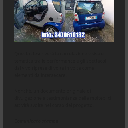
Questo descriverà la correlazione visiva e
tematica tra le performance e gli spettacoli
dal vivo riprese di volta in volta come
elementi da intersecare.
Nonché, un documento originale di
divulgazione a testimonianza delle molteplici
attività svolte nel corso del progetto.
Comunicato stampa