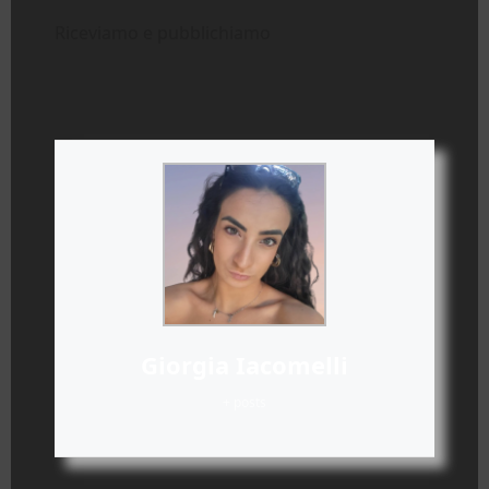
Riceviamo e pubblichiamo
Giorgia Iacomelli
+ posts