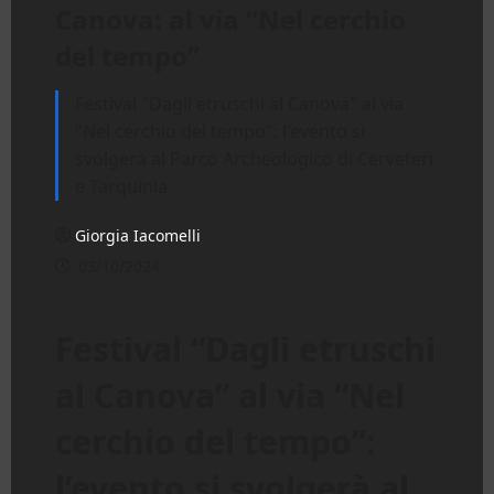
Canova: al via “Nel cerchio
del tempo”
Festival "Dagli etruschi al Canova" al via
"Nel cerchio del tempo": l'evento si
svolgerà al Parco Archeologico di Cerveteri
e Tarquinia
Giorgia Iacomelli
03/10/2024
Festival “Dagli etruschi
al Canova” al via “Nel
cerchio del tempo”:
l’evento si svolgerà al