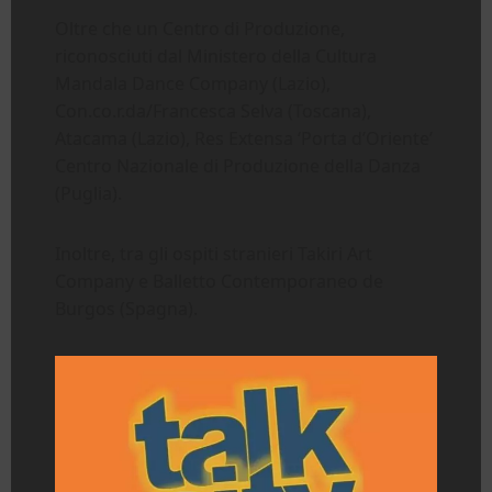
Oltre che un Centro di Produzione,
riconosciuti dal Ministero della Cultura
Mandala Dance Company (Lazio),
Con.co.r.da/Francesca Selva (Toscana),
Atacama (Lazio), Res Extensa ‘Porta d’Oriente’
Centro Nazionale di Produzione della Danza
(Puglia).
Inoltre, tra gli ospiti stranieri Takiri Art
Company e Balletto Contemporaneo de
Burgos (Spagna).