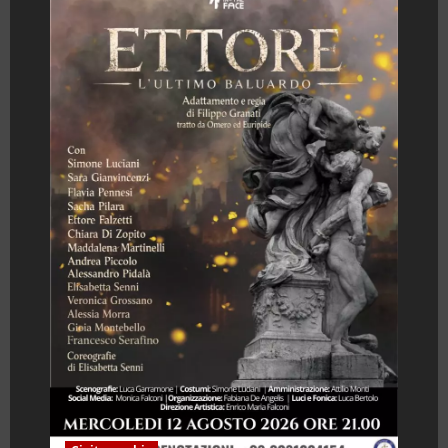
a
r
t
i
c
o
l
o