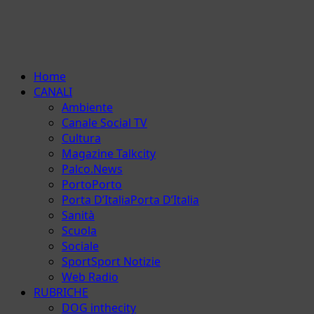
Menu
Home
principale
CANALI
Ambiente
Canale Social TV
Cultura
Magazine Talkcity
Palco.News
Porto
Porto
Porta D’Italia
Porta D’Italia
Sanità
Scuola
Sociale
Sport
Sport Notizie
Web Radio
RUBRICHE
DOG inthecity