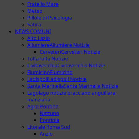
Fratello Mare
Meteo
Pillole di Psicologia
Satira
NEWS COMUNI
Alto Lazio
Allumiere
Allumiere Notizie
Cerveteri
Cerveteri Notizie
Tolfa
Tolfa Notizie
Civitavecchia
Civitavecchia Notizie
Fiumicino
Fiumicino
Ladispoli
Ladispoli Notizie
Santa Marinella
Santa Marinella Notizie
Lago
lago notizie bracciano anguillara
manziana
Agro Pontino
Nettuno
Pontinia
Litorale Roma Sud
Anzio