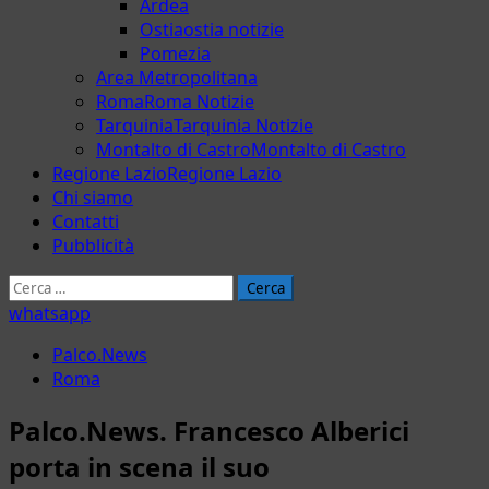
Ardea
Ostia
ostia notizie
Pomezia
Area Metropolitana
Roma
Roma Notizie
Tarquinia
Tarquinia Notizie
Montalto di Castro
Montalto di Castro
Regione Lazio
Regione Lazio
Chi siamo
Contatti
Pubblicità
Ricerca
per:
whatsapp
Palco.News
Roma
Palco.News. Francesco Alberici
porta in scena il suo