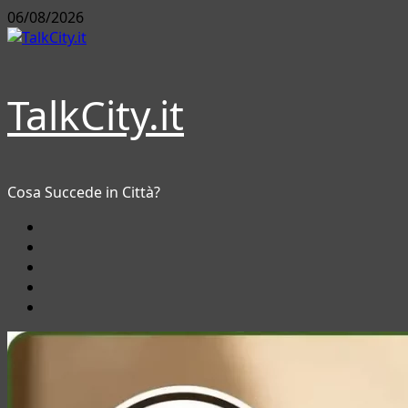
Vai
06/08/2026
al
contenuto
TalkCity.it
Cosa Succede in Città?
Facebook
Instagram
YouTube
Twitter
Email