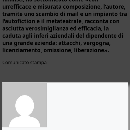
un’efficace e misurata composizione, l’autore,
tramite uno scambio di mail e un impianto tra
l’autofiction e il metateatrale, racconta con
asciutta verosimiglianza ed efficacia, la
caduta agli inferi aziendali del dipendente di
una grande azienda: attacchi, vergogna,
licenziamento, omissione, liberazione».
Comunicato stampa