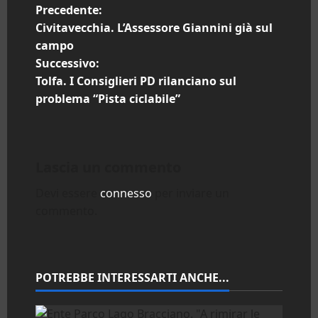
N
Precedente:
Civitavecchia. L’Assessore Giannini già sul
a
campo
Successivo:
v
Tolfa. I Consiglieri PD rilanciano sul
i
problema “Pista ciclabile”
g
a
Lascia un commento
z
Devi essere
connesso
per inviare un
commento.
i
o
n
POTREBBE INTERESSARTI ANCHE...
e