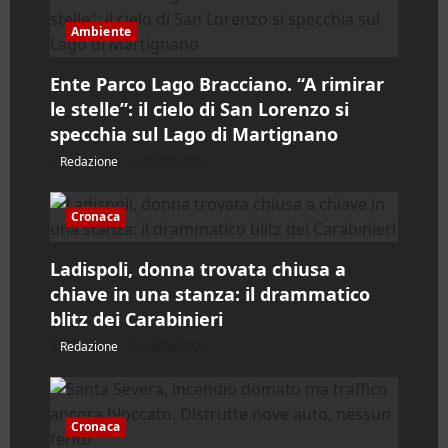
a
Ambiente
r
Ente Parco Lago Bracciano. “A rimirar
le stelle”: il cielo di San Lorenzo si
t
specchia sul Lago di Martignano
i
Redazione
07/08/2026
c
Cronaca
o
Ladispoli, donna trovata chiusa a
l
chiave in una stanza: il drammatico
blitz dei Carabinieri
o
Redazione
06/08/2026
Cronaca