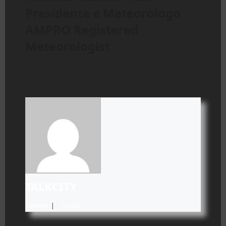
Presidente e Meteorologo
AMPRO Registered
Meteorologist
TALKCITY
Website
|
+ posts