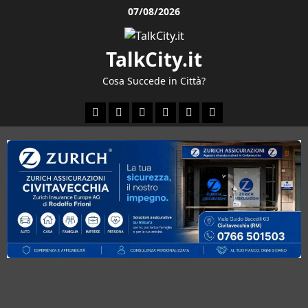
Vai
07/08/2026
al
contenuto
TalkCity.it
Cosa Succede in Città?
Facebook
Instagram
YouTube
Twitter
Email
Ente
Parco
Naturale
Bracciano-
Martignano