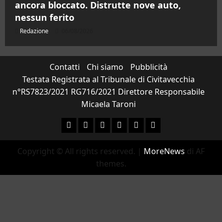
ancora bloccato. Distrutte nove auto,
nessun ferito
Redazione
06/08/2026
Contatti
Chi siamo
Pubblicità
Testata Registrata al Tribunale di Civitavecchia
n°RS7823/2021 RG716/2021 Direttore Responsabile
Micaela Taroni
Facebook
Instagram
YouTube
Twitter
Email
Ente
Parco
Copyright © All rights reserved.
|
MoreNews
di AF
Naturale
themes.
Bracciano-
Martignano