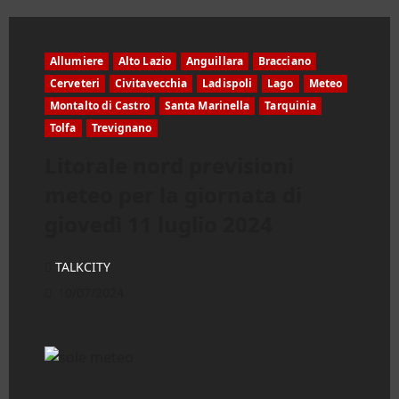
Allumiere
Alto Lazio
Anguillara
Bracciano
Cerveteri
Civitavecchia
Ladispoli
Lago
Meteo
Montalto di Castro
Santa Marinella
Tarquinia
Tolfa
Trevignano
Litorale nord previsioni
meteo per la giornata di
giovedì 11 luglio 2024
TALKCITY
10/07/2024