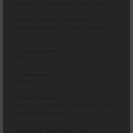
condizioni di cielo sereno o poco nuvoloso.
Il Vento:
si orienterà di direzione di
provenienza secondo i regimi di brezza e sarà
di intensità debole con possibili locali rinforzi.
Lo Stato del mare:
è previsto essere quasi
calmo o poco mosso.
Le Temperature:
sono previste in generale
aumento.
L’Umidità relativa:
avrà valori compresi tra il
60% delle ore notturne, il 40% delle ore diurne
ed il 50% delle ore serali.
Antonio Marino. Vice