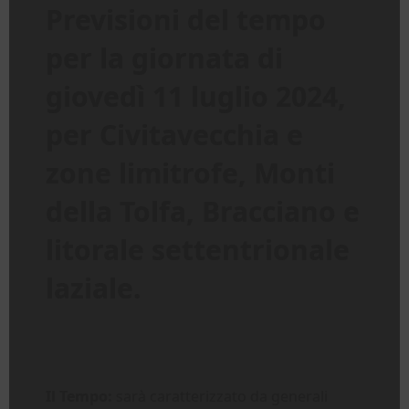
Previsioni del tempo
per la giornata di
giovedì 11 luglio 2024,
per Civitavecchia e
zone limitrofe, Monti
della Tolfa, Bracciano e
litorale settentrionale
laziale.
Il Tempo:
sarà caratterizzato da generali