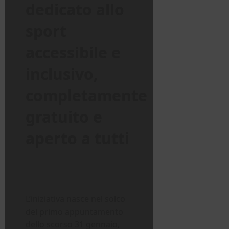
dedicato allo
sport
accessibile e
inclusivo
,
completamente
gratuito e
aperto a tutti
L’iniziativa nasce nel solco
del primo appuntamento
dello scorso 31 gennaio,