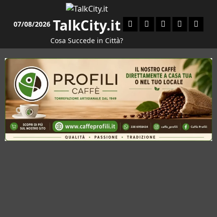
Vai
al
TalkCity.it
Facebook
Instagram
YouTube
Twitter
Email
07/08/2026
contenuto
Cosa Succede in Città?