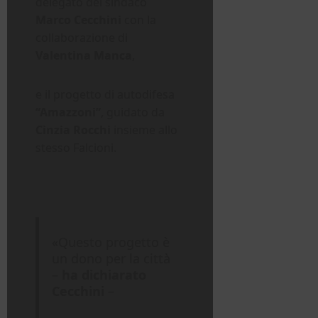
delegato del sindaco
Marco Cecchini
con la
collaborazione di
Valentina Manca
,
e il progetto di autodifesa
“Amazzoni”
, guidato da
Cinzia Rocchi
insieme allo
stesso Falcioni.
«Questo progetto è
un dono per la città
–
ha dichiarato
Cecchini
–