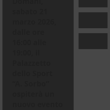
Domani,
sabato 21
marzo 2026
,
dalle ore
16:00 alle
19:00, il
Palazzetto
dello Sport
“A. Sorbo”
ospiterà un
nuovo evento