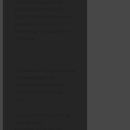
bambini e ragazzi con
disturbo dello spettro
autistico attraverso attività
guidate e inclusive,
favorendo integrazione e
crescita».
Prevista inoltre la presenza
dell’
interprete LIS
, a
conferma di un evento
realmente accessibile a
tutti.
Un appuntamento che va
oltre lo sport,
trasformandosi in un