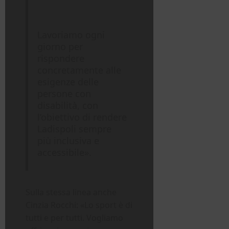
Lavoriamo ogni
giorno per
rispondere
concretamente alle
esigenze delle
persone con
disabilità, con
l’obiettivo di rendere
Ladispoli sempre
più inclusiva e
accessibile».
Sulla stessa linea anche
Cinzia Rocchi: «Lo sport è di
tutti e per tutti. Vogliamo