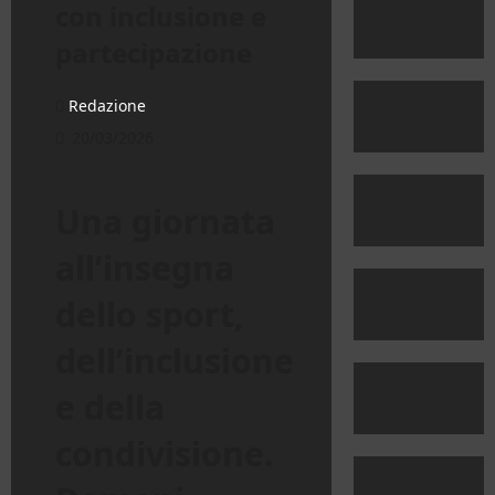
con inclusione e
partecipazione
Redazione
20/03/2026
Una giornata
all’insegna
dello sport,
dell’inclusione
e della
condivisione.