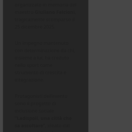
organizzato in memoria del
maestro
Giuliano Falcioni
,
tragicamente scomparso il
25 dicembre 2025.
Un impegno mantenuto
con determinazione da chi,
insieme a lui, ha creduto
nello sport come
strumento di crescita e
integrazione.
Protagonisti dell’evento
sono il progetto di
inclusione sociale
“Ladispoli, una città che
sa ascoltare”
, ideato dal