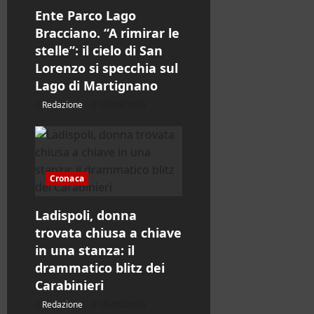
l
Ente Parco Lago
Bracciano. “A rimirar le
o
stelle”: il cielo di San
Lorenzo si specchia sul
Lago di Martignano
Redazione
07/08/2026
Cronaca
Ladispoli, donna
trovata chiusa a chiave
in una stanza: il
drammatico blitz dei
Carabinieri
Redazione
06/08/2026