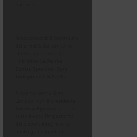
barriere.
Fondamentale il contributo
delle realtà del territorio
che hanno sostenuto
l’iniziativa:
La Palma
Centro Sportivo, Gym
Ladispoli e C.S.A.I.N.
.
Presente anche Gym
Ladispoli con il presidente
Lorenzo Agostini
, che ha
sottolineato l’importanza
dello sport integrato: «I
nostri ginnasti affiancano