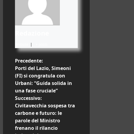
Redazione
Website
|
+ posts
N
Precedente:
Porti del Lazio, Simeoni
a
(FI) si congratula con
Urbani: “Guida solida in
v
una fase cruciale”
i
Successivo:
Civitavecchia sospesa tra
g
carbone e futuro: le
parole del Ministro
a
frenano il rilancio