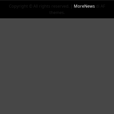
Copyright © All rights reserved.
|
MoreNews
di AF
themes.