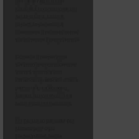
offrire ai ragazzi con
disabilità un’occasione per
sentirsi forti, sicuri e
capaci, imparando a
conoscere il proprio corpo
e a superare i propri limiti».
Durante il pomeriggio
saranno proposte diverse
attività sportive con
istruttori qualificati: difesa
personale, kickboxing,
karate, fusion mobility e
body system revolution.
Un percorso pensato per
coinvolgere ogni
partecipante, senza