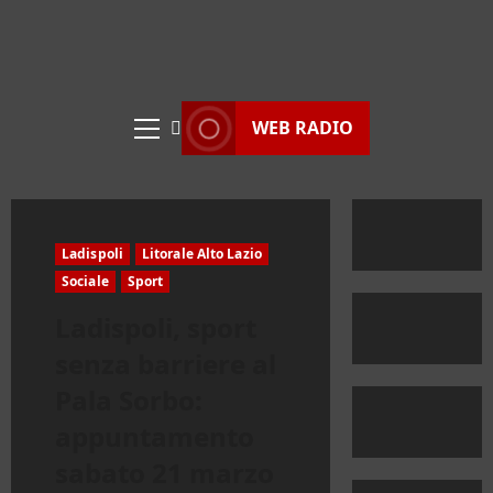
WEB RADIO
Menu
principale
Ladispoli
Litorale Alto Lazio
Sociale
Sport
Ladispoli, sport
senza barriere al
Pala Sorbo:
appuntamento
sabato 21 marzo