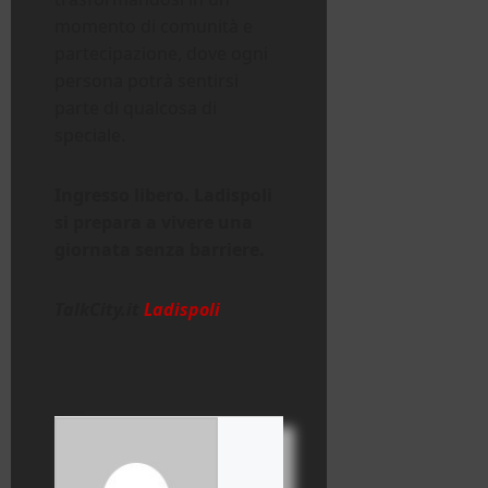
momento di comunità e
partecipazione, dove ogni
persona potrà sentirsi
parte di qualcosa di
speciale.
Ingresso libero. Ladispoli
si prepara a vivere una
giornata senza barriere.
TalkCity.it
Ladispoli