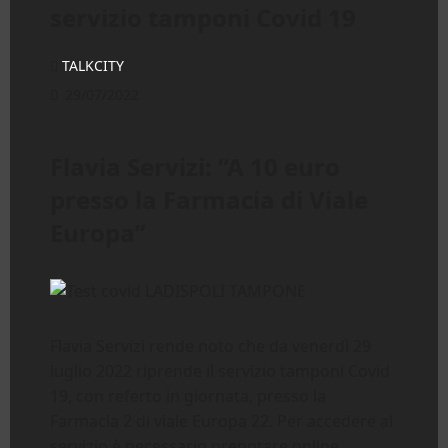
servizio tamponi Covid 19
TALKCITY
29/07/2022
Flavia Servizi: “A 10 euro
presso la Farmacia di Viale
Europa”
Flavia Servizi rende noto che da venerdì 29
luglio 2022 riprende il servizio tamponi Covid
19, con referto in giornata, presso la
Farmacia 2 di viale Europa 22. Per accedere al
servizio è necessario prenotare online