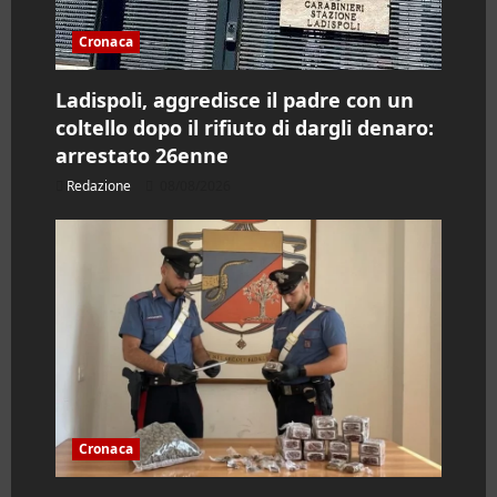
l
Cronaca
o
Ladispoli, aggredisce il padre con un
coltello dopo il rifiuto di dargli denaro:
arrestato 26enne
Redazione
08/08/2026
Cronaca