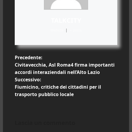
TALKCITY
Website
|
+ posts
N
Precedente:
Civitavecchia, Asl Roma4 firma importanti
a
accordi interaziendali nell’Alto Lazio
Successivo:
v
Fiumicino, critiche dei cittadini per il
i
trasporto pubblico locale
g
a
Lascia un commento