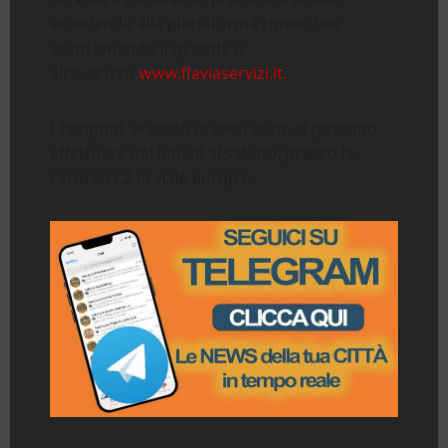
accedendo alla piattaforma rinvenibile
scansionando il qr code o
all’indirizzo
www.flaviaservizi.it.
I tamponi, al costo di dieci euro, si possono
effettuare dal lunedì al sabato, presso la
Farmacia 2 di viale Europa.