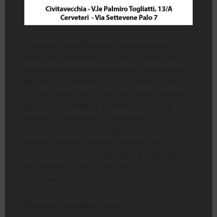
Il servizio sarà effettuato esclusivamente
nell’orario prenotato. In caso di rinuncia si
prega di procedere alla disdetta accedendo
alla mail di conferma. Flavia Servizi ricorda
che per effettuare il test non è necessaria la
prescrizione medica. L’utente non dovrà
avere una temperatura superiore a 37.5°,
dovrà essere munito di documento di
identità, tessera sanitaria e indossare la
mascherina. I dati del paziente e l’esito del
test saranno comunicati alla Asl di
riferimento.
Riceviamo e pubblichiamo