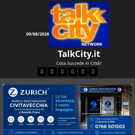
Vai
al
contenuto
09/08/2026
TalkCity.it
Cosa Succede in Città?
Facebook
Instagram
YouTube
Twitter
Email
Ente Parco Natural