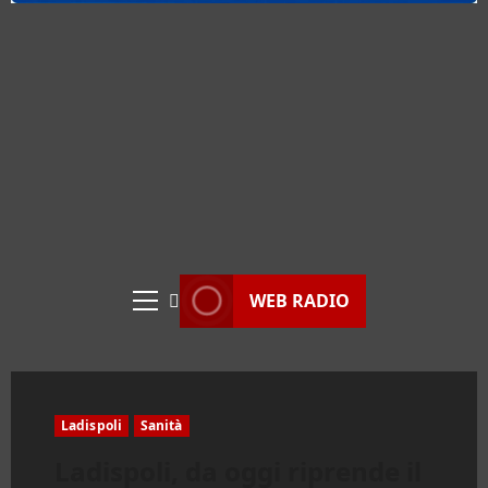
WEB RADIO
Menu
principale
Ladispoli
Sanità
Ladispoli, da oggi riprende il