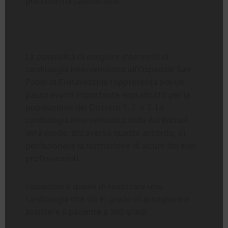
piattaforma Lazioadvice.
La possibilità di eseguire interventi di
cardiologia interventistica all’Ospedale San
Paolo di Civitavecchia rappresenta poi un
passo avanti importante soprattutto per la
popolazione dei Distretti 1, 2 e 3 La
cardiologia interventistica della Asl Roma4
avrà modo, attraverso questo accordo, di
perfezionare la formazione di alcuni dei suoi
professionisti.
L’obiettivo è quello di realizzare una
cardiologia che sia in grado di accogliere e
assistere il paziente a 360 gradi.