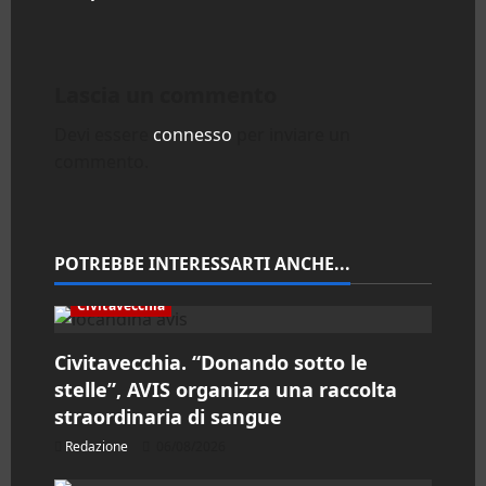
g
a
Lascia un commento
z
Devi essere
connesso
per inviare un
commento.
i
o
n
POTREBBE INTERESSARTI ANCHE...
e
Civitavecchia
a
Civitavecchia. “Donando sotto le
stelle”, AVIS organizza una raccolta
r
straordinaria di sangue
t
Redazione
06/08/2026