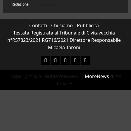
Redazione
06/08/2026
Contatti
Chi siamo
Pubblicità
Testata Registrata al Tribunale di Civitavecchia
n°RS7823/2021 RG716/2021 Direttore Responsabile
Micaela Taroni
Facebook
Instagram
YouTube
Twitter
Email
Copyright © All rights reserved.
|
MoreNews
di AF
themes.