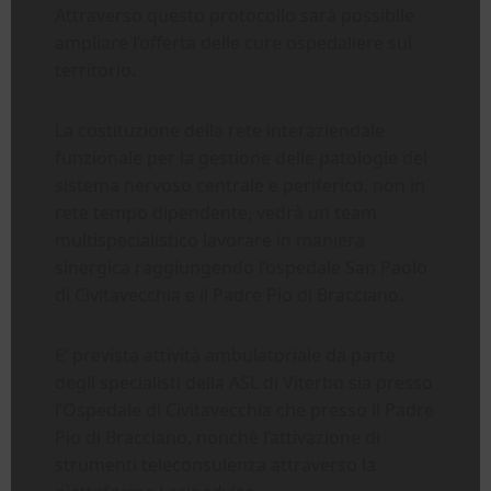
Attraverso questo protocollo sarà possibile
ampliare l’offerta delle cure ospedaliere sul
territorio.
La costituzione della rete interaziendale
funzionale per la gestione delle patologie del
sistema nervoso centrale e periferico, non in
rete tempo dipendente, vedrà un team
multispecialistico lavorare in maniera
sinergica raggiungendo l’ospedale San Paolo
di Civitavecchia e il Padre Pio di Bracciano.
E’ prevista attività ambulatoriale da parte
degli specialisti della ASL di Viterbo sia presso
l’Ospedale di Civitavecchia che presso il Padre
Pio di Bracciano, nonchè l’attivazione di
strumenti teleconsulenza attraverso la