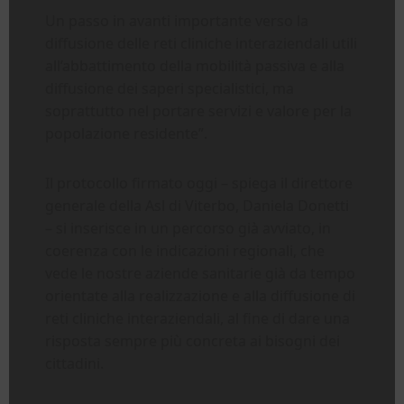
Un passo in avanti importante verso la
diffusione delle reti cliniche interaziendali utili
all’abbattimento della mobilità passiva e alla
diffusione dei saperi specialistici, ma
soprattutto nel portare servizi e valore per la
popolazione residente”.
Il protocollo firmato oggi – spiega il direttore
generale della Asl di Viterbo, Daniela Donetti
– si inserisce in un percorso già avviato, in
coerenza con le indicazioni regionali, che
vede le nostre aziende sanitarie già da tempo
orientate alla realizzazione e alla diffusione di
reti cliniche interaziendali, al fine di dare una
risposta sempre più concreta ai bisogni dei
cittadini.