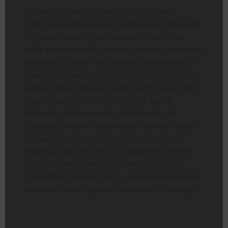
In questo quadro di relazioni, assume
particolare rilevanza la costituzione della rete
interaziendale funzionale per la gestione
delle patologie del sistema nervoso centrale e
periferico, non in rete tempo dipendente, in
quanto coinvolge un’area importante e vasta
della nostra regione, quella nord ovest, nella
quale i pazienti con le patologie sopra
indicate, dal momento dell’ingresso nel
sistema sanitario regionale e fino alla fase di
follow-up e post-trattamento, compresi
eventuali percorsi di cure palliative e di fine
vita, potranno beneficiare delle migliori
capacità di presa in carico che le due aziende
sanitarie sono in grado di mettere in campo”.