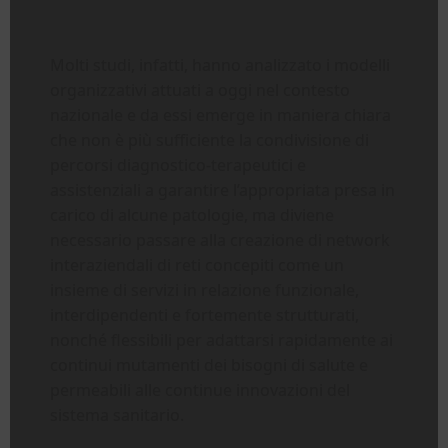
Molti studi, infatti, hanno analizzato i modelli
organizzativi attuati a oggi nel contesto
nazionale e da essi emerge in maniera chiara
che non è più sufficiente la condivisione di
percorsi diagnostico-terapeutici e
assistenziali a garantire l’appropriata presa in
carico di alcune patologie, ma diviene
necessario passare alla creazione di network
interaziendali di reti concepiti come un
insieme di servizi in relazione funzionale,
interdipendenti e fortemente strutturati,
nonché flessibili per adattarsi rapidamente ai
continui mutamenti dei bisogni di salute e
permeabili alle continue innovazioni del
sistema sanitario.