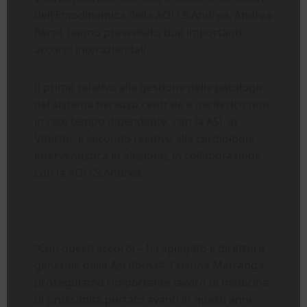
dell’Emodinamica della AOU S.Andrea, Andrea
Berni, hanno presentato due importanti
accordi interaziendali.
Il primo relativo alla gestione delle patologie
del sistema nervoso centrale e periferico non
in rete tempo dipendente, con la ASL di
Viterbo, il secondo relativo alla cardiologia
interventistica in elezione, in collaborazione
con la AOU S.Andrea.
“Con questi accordi – ha spiegato il direttore
generale della Asl Roma4, Cristina Matranga –
proseguiamo l’importante lavoro di medicina
di prossimità portato avanti in questi anni.