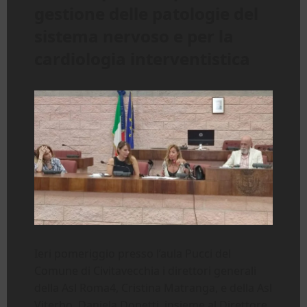
gestione delle patologie del
sistema nervoso e per la
cardiologia interventistica
Ieri pomeriggio presso l’aula Pucci del
Comune di Civitavecchia i direttori generali
della Asl Roma4, Cristina Matranga, e della Asl
Viterbo, Daniela Donetti, insieme al Direttore