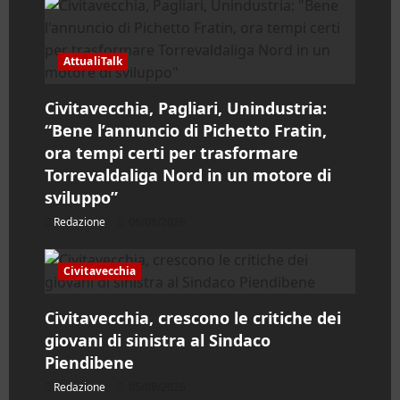
i
c
AttualiTalk
o
Civitavecchia, Pagliari, Unindustria:
l
“Bene l’annuncio di Pichetto Fratin,
ora tempi certi per trasformare
o
Torrevaldaliga Nord in un motore di
sviluppo”
Redazione
06/08/2026
Civitavecchia
Civitavecchia, crescono le critiche dei
giovani di sinistra al Sindaco
Piendibene
Redazione
05/08/2026