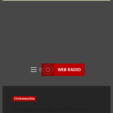
WEB RADIO
Menu
principale
Civitavecchia
Civitavecchia, Asl Roma4