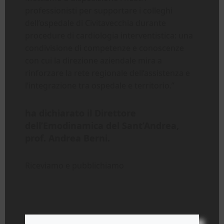
professionisti per supportare i colleghi
dell’ospedale di Civitavecchia durante
procedure di cardiologia interventistica: una
condivisione di competenze e conoscenze
con cui la direzione aziendale mira a
rinforzare la rete regionale dell’assistenza e
l’integrazione tra ospedale e territorio.”
ha dichiarato il Direttore
dell’Emodinamica del Sant’Andrea,
prof. Andrea Berni.
Riceviamo e pubblichiamo