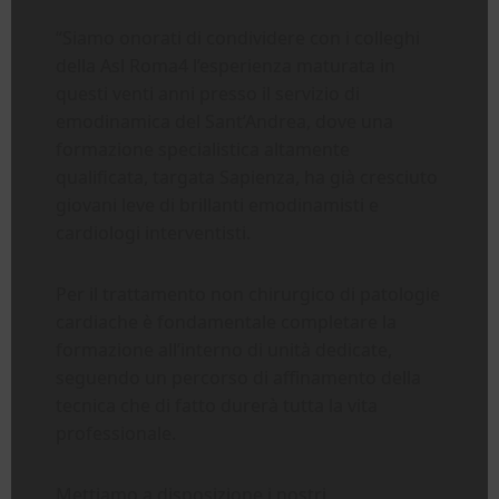
“Siamo onorati di condividere con i colleghi
della Asl Roma4 l’esperienza maturata in
questi venti anni presso il servizio di
emodinamica del Sant’Andrea, dove una
formazione specialistica altamente
qualificata, targata Sapienza, ha già cresciuto
giovani leve di brillanti emodinamisti e
cardiologi interventisti.
Per il trattamento non chirurgico di patologie
cardiache è fondamentale completare la
formazione all’interno di unità dedicate,
seguendo un percorso di affinamento della
tecnica che di fatto durerà tutta la vita
professionale.
Mettiamo a disposizione i nostri