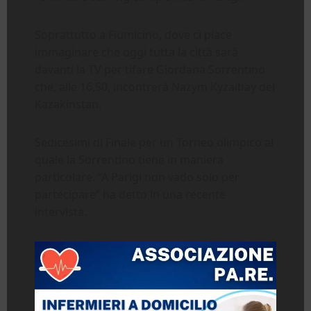
Soprattutto a Fiumicino, dove ci piace
immaginare che oggi tutta la città sarà
davanti la TV per tifare Giordana Sorrentino
che, alle 16,50, incontrerà Nazym Kyzaibay del
Kazakinstan.
Sedicesimi di Finale per un Torneo olimpico al
quale la Sorrentino tiene in maniera
particolare. “A Parigi non vado solo per
partecipare” ha detto in una recente
intervista.