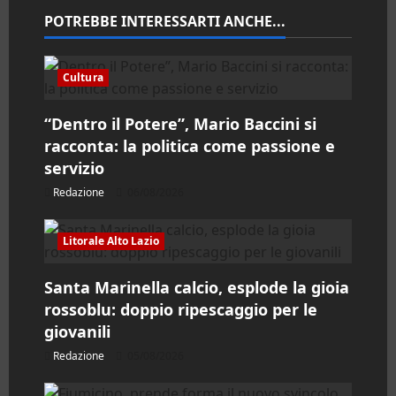
n
POTREBBE INTERESSARTI ANCHE...
e
a
Cultura
r
“Dentro il Potere”, Mario Baccini si
racconta: la politica come passione e
t
servizio
i
Redazione
06/08/2026
c
Litorale Alto Lazio
o
Santa Marinella calcio, esplode la gioia
l
rossoblu: doppio ripescaggio per le
giovanili
o
Redazione
05/08/2026