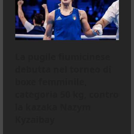
La pugile fiumicinese
debutta nel torneo di
boxe femminile,
categoria 50 kg, contro
la kazaka Nazym
Kyzaibay