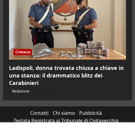
Cronaca
Ladispoli, donna trovata chiusa a chiave in
una stanza: il drammatico blitz dei
Carabinieri
Redazione
06/08/2026
Contatti
Chi siamo
Pubblicità
Testata Registrata al Tribunale di Civitavecchia
n°RS7823/2021 RG716/2021 Direttore Responsabile