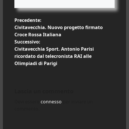
N
Precedente:
Civitavecchia. Nuovo progetto firmato
a
Croce Rossa Italiana
Successivo:
v
Civitavecchia Sport. Antonio Parisi
i
ricordato dal telecronista RAI alle
Olimpiadi di Parigi
g
a
Lascia un commento
z
Devi essere
connesso
per inviare un
i
commento.
o