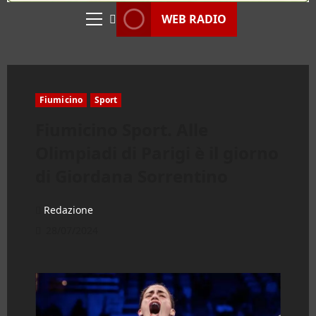
WEB RADIO
Menu
principale
Fiumicino
Sport
Fiumicino Sport. Alle
Olimpiadi di Parigi è il giorno
di Giordana Sorrentino
Redazione
28/07/2024