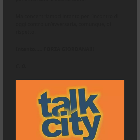
Ma concentriamoci intanto per l’incontro di
oggi contro un’avversaria, comunque, di
rispetto.
Intanto….. FORZA GIORDANA!!!
C. O.