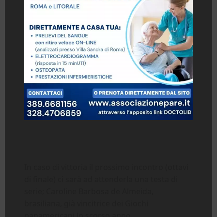
In caso di vittoria il prossimo incontro (ottavi
di finale) ci sarà ad attenderla una testa di
serie; Caroline Barbosa de Almeida,
brasiliana, già vincitrice dei Giochi
panamericani lo scorso anno.