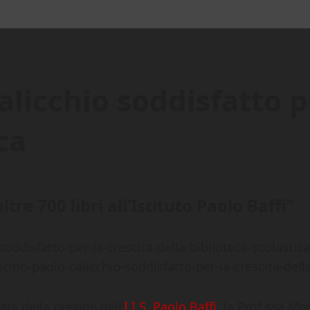
licchio soddisfatto pe
ca
tre 700 libri all’Istituto Paolo Baffi”
micino-paolo-calicchio-soddisfatto-per-la-crescita-dell
ni della preside dell’
I.I.S. Paolo Baffi
, la Prof.ssa Mo