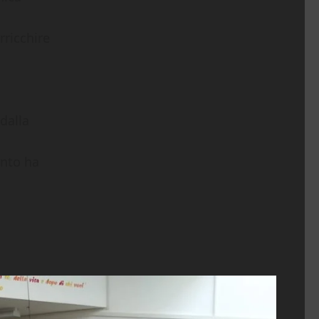
rricchire
dalla
ento ha