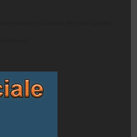
approfondimento culturale dei nostri giovani.
la cultura”.