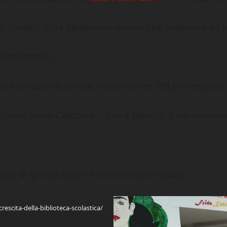
a Di Sandro, oltre settecento volumi che andranno ad a
 allestimento.
da una donazione privata, mentre oltre 300 provengono 
 Scuola Paolo Calicchio – che a seguito di un censim
nzi di grandi autori e narrativa per ragazzi.
crescita-della-biblioteca-scolastica/