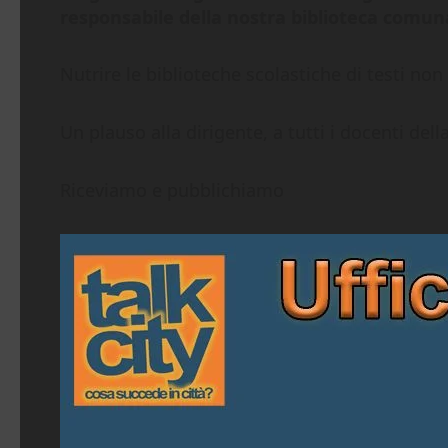
responsabile della nostra biblioteca comunal
Nutrire le biblioteche scolastiche di testi no
Un plauso alla dirigente, a tutti i docenti del
Riceviamo e pubblichiamo