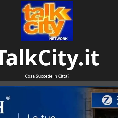
TalkCity.it
Cosa Succede in Città?