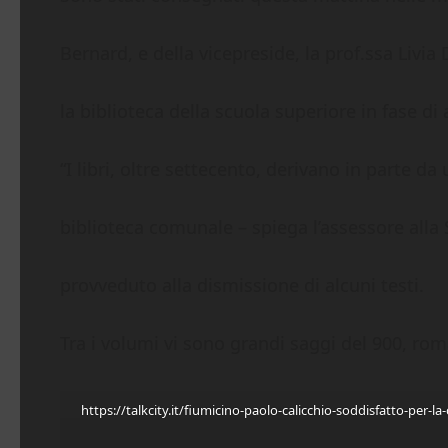
Bernard, e della vicepreside, la prof.ssa Livi
la biblioteca della scuola superiore in fase di
“I libri, oltre settecento, derivano in parte 
biblioteca comunale – spiega l’assessore alla
provveduto alla dismissione di alcuni testi.
Tra i volumi vi sono grandi saggi del 900, roma
https://talkcity.it/fiumicino-paolo-calicchio-soddisfatto-per-la-