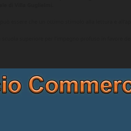
e di Villa Guglielmi.
n può essere che un ottimo stimolo alla lettura e all’
la scuola superiore per l’impegno profuso in favore del