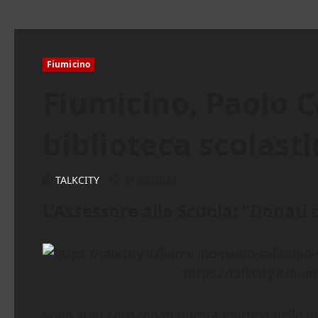
Fiumicino
Fiumicino, Paolo Ca
biblioteca scolasti
TALKCITY
31/05/2022
L’Assessore alla Scuola: “Donati ol
https://talkcity.it/fiu
Sono stati consegnati questa mattina nelle ma