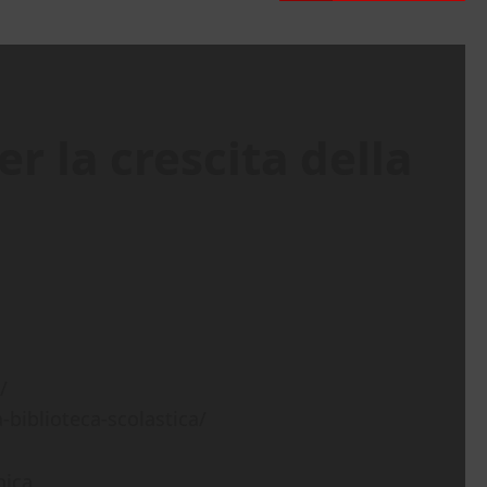
r la crescita della
a-biblioteca-scolastica/
nica